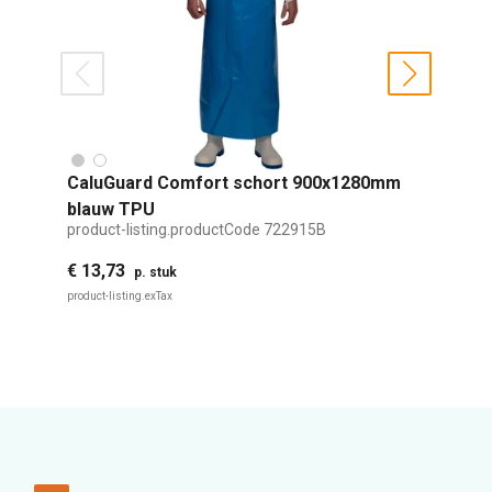
prev
next
CaluGuard Comfort schort 900x1280mm
C
blauw TPU
d
product-listing.productCode
722915B
p
€ 13,73
€
p. stuk
product-listing.exTax
pr