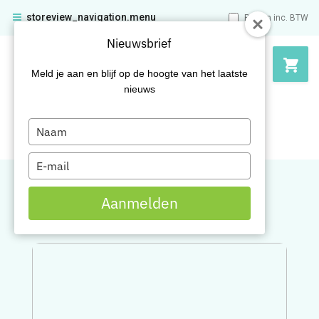
storeview_navigation.menu
Prijzen inc. BTW
Nieuwsbrief
Meld je aan en blijf op de hoogte van het laatste
nieuws
Type
your
name
Type
your
2/3
3/
email
Aanmelden