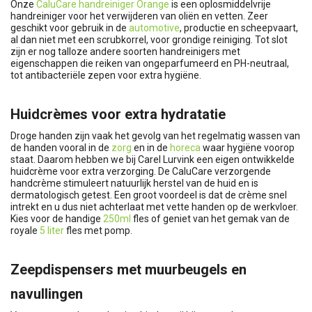
Onze
CaluCare handreiniger Orange
is een oplosmiddelvrije
handreiniger voor het verwijderen van oliën en vetten. Zeer
geschikt voor gebruik in de
automotive
, productie en scheepvaart,
al dan niet met een scrubkorrel, voor grondige reiniging. Tot slot
zijn er nog talloze andere soorten handreinigers met
eigenschappen die reiken van ongeparfumeerd en PH-neutraal,
tot antibacteriële zepen voor extra hygiëne.
Huidcrèmes voor extra hydratatie
Droge handen zijn vaak het gevolg van het regelmatig wassen van
de handen vooral in de
zorg
en in de
horeca
waar hygiëne voorop
staat. Daarom hebben we bij Carel Lurvink een eigen ontwikkelde
huidcrème voor extra verzorging. De CaluCare verzorgende
handcrème stimuleert natuurlijk herstel van de huid en is
dermatologisch getest. Een groot voordeel is dat de crème snel
intrekt en u dus niet achterlaat met vette handen op de werkvloer.
Kies voor de handige
250ml
fles of geniet van het gemak van de
royale
5 liter
fles met pomp.
Zeepdispensers met muurbeugels en
navullingen