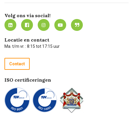
Certificering
Software koppelingen
Merken
Werken bij Carel Lurvink
Mijn Carel Lurvink
Innovation LAB
Volg ons via social!
MVO
Mijn Carel Lurvink instructievideo's
Tevreden klanten
Carel Lurvink App
Carel Lurvink Blog
Hulp op afstand
Carel de podcast
Locatie en contact
Technische dienst
Ma. t/m vr. : 8:15 tot 17:15 uur
Retourneren
Recycle programma
Contact
Betalen
ISO certificeringen