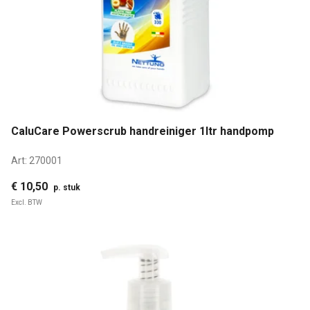
CaluCare Powerscrub handreiniger 1ltr handpomp
Art:
270001
€ 10,50
p. stuk
Excl. BTW