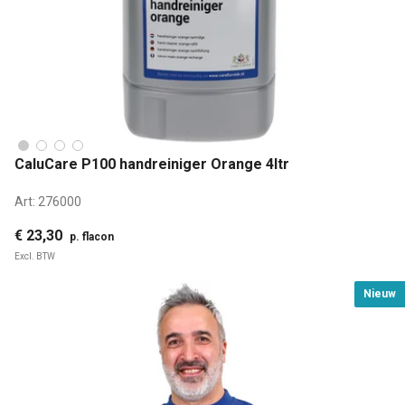
CaluCare P100 handreiniger Orange 4ltr
Art:
276000
€ 23,30
p. flacon
Excl. BTW
Nieuw