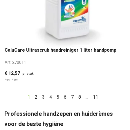
CaluCare Ultrascrub handreiniger 1 liter handpomp
Art:
270011
€ 12,57
p. stuk
Excl. BTW
1
2
3
4
5
6
7
8
...
11
Professionele handzepen en huidcrèmes
voor de beste hygiëne