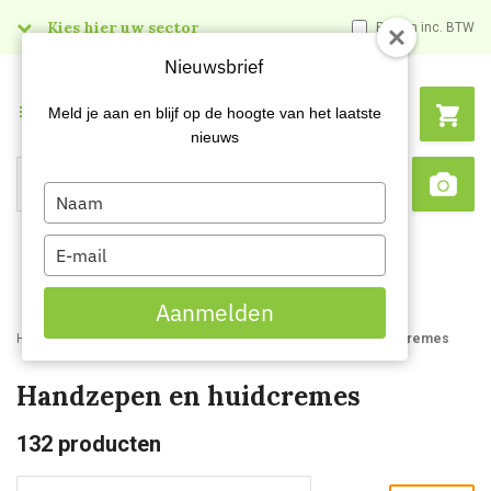
Kies hier uw sector
Prijzen inc. BTW
Nieuwsbrief
Menu
Meld je aan en blijf op de hoogte van het laatste
nieuws
Type
Search
Sca
your
name
Type
your
email
Aanmelden
Home
Webshop
Schoonmaakartikelen
Handzepen en huidcremes
Handzepen en huidcremes
132
producten