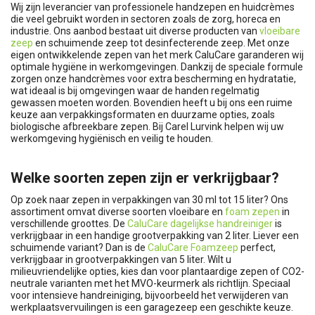
Wij zijn leverancier van professionele handzepen en huidcrèmes
die veel gebruikt worden in sectoren zoals de zorg, horeca en
industrie. Ons aanbod bestaat uit diverse producten van
vloeibare
zeep
en schuimende zeep tot desinfecterende zeep. Met onze
eigen ontwikkelende zepen van het merk CaluCare garanderen wij
optimale hygiëne in werkomgevingen. Dankzij de speciale formule
zorgen onze handcrèmes voor extra bescherming en hydratatie,
wat ideaal is bij omgevingen waar de handen regelmatig
gewassen moeten worden. Bovendien heeft u bij ons een ruime
keuze aan verpakkingsformaten en duurzame opties, zoals
biologische afbreekbare zepen. Bij Carel Lurvink helpen wij uw
werkomgeving hygiënisch en veilig te houden.
Welke soorten zepen zijn er verkrijgbaar?
Op zoek naar zepen in verpakkingen van 30 ml tot 15 liter? Ons
assortiment omvat diverse soorten vloeibare en
foam zepen
in
verschillende groottes. De
CaluCare dagelijkse handreiniger
is
verkrijgbaar in een handige grootverpakking van 2 liter. Liever een
schuimende variant? Dan is de
CaluCare Foamzeep
perfect,
verkrijgbaar in grootverpakkingen van 5 liter. Wilt u
milieuvriendelijke opties, kies dan voor plantaardige zepen of CO2-
neutrale varianten met het MVO-keurmerk als richtlijn. Speciaal
voor intensieve handreiniging, bijvoorbeeld het verwijderen van
werkplaatsvervuilingen is een garagezeep een geschikte keuze.