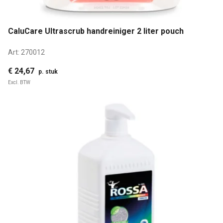
CaluCare Ultrascrub handreiniger 2 liter pouch
Art:
270012
€ 24,67
p. stuk
Excl. BTW