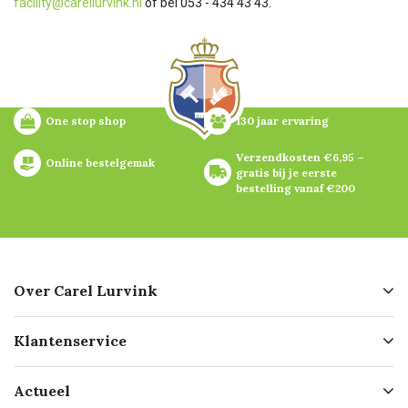
facility@carellurvink.nl
of bel 053 - 434 43 43.
One stop shop
130 jaar ervaring
Verzendkosten €6,95 – 
Online bestelgemak
gratis bij je eerste 
bestelling vanaf €200
Over Carel Lurvink
Over ons
Klantenservice
Geschiedenis
Hofleverancier
Bestellen
Actueel
Missie
Bezorgen