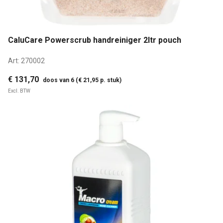
CaluCare Powerscrub handreiniger 2ltr pouch
Art:
270002
€ 131,70
doos van 6 (€ 21,95 p. stuk)
Excl. BTW