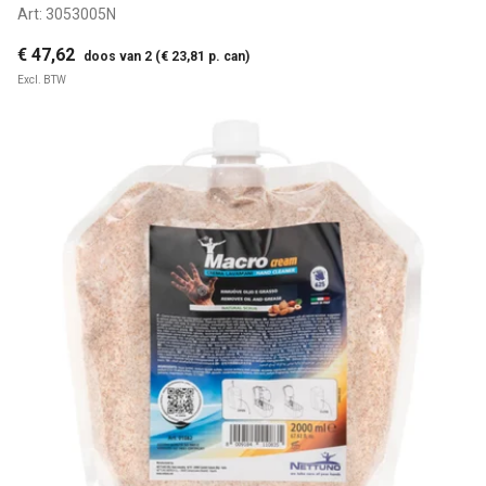
Art:
3053005N
€ 47,62
doos van 2 (€ 23,81 p. can)
Excl. BTW