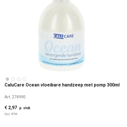
CaluCare Ocean vloeibare handzeep met pomp 300ml
Art:
274990
€ 2,97
p. stuk
Excl. BTW