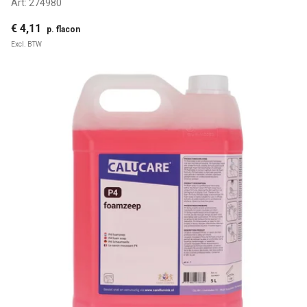
Art:
274980
€ 4,11
p. flacon
Excl. BTW