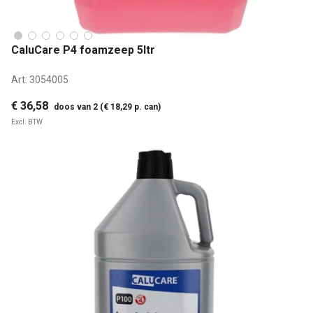
CaluCare P4 foamzeep 5ltr
Art:
3054005
€ 36,58
doos van 2 (€ 18,29 p. can)
Excl. BTW