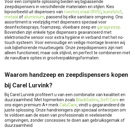
Voor een complete oplossing bieden wij bijpassende
zeepdispensers in verschillende materialen en stijlen. Kies
bijvoorbeeld uit dispensers van
roestvrij staal (RVS)
,
kunststof
,
metaal
of
aluminium
, passend bij elke sanitaire omgeving. Ons
assortiment is veelzijdig met dispensers speciaal voor
desinfectiesprays, foamzeep, vloeibare zeep en
garagezeep
.
Bovendien zijn enkele type dispensers geavanceerd met
elektronische sensor voor extra hygiëne in verband met het no-
touch systeem. Voor eenvoudige en veilige montage leveren wij
ook bijbehorende muurbeugels. Onze zeepdispensers zijn niet
alleen functioneel, maar ook stijlvol, en perfect te combineren met
de navulbare opties in grootverpakkingsformaten.
Waarom handzeep en zeepdispensers kopen
bij Carel Lurvink?
Bij Carel Lurvink profiteert u van een combinatie van kwaliteit en
duurzaamheid. Met topmerken zoals
BlackSatino
,
Soft Care
en
ons eigen premium A+ merk
CaluCare
, vindt u gegarandeerd de
juiste oplossing. Onze handreinigers zijn speciaal ontworpen om
te voldoen aan de eisen van professionals in veeleisende
omgevingen, zonder concessies te doen aan gebruiksgemak of
duurzaamheid.