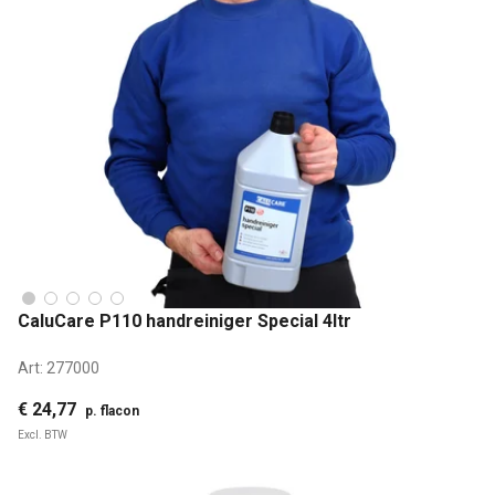
CaluCare P110 handreiniger Special 4ltr
Art:
277000
€ 24,77
p. flacon
Excl. BTW