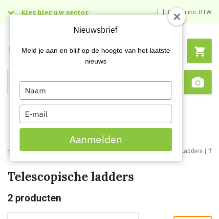
Kies hier uw sector
Prijzen inc. BTW
Nieuwsbrief
Menu
Meld je aan en blijf op de hoogte van het laatste
nieuws
Type
Search
Sca
your
name
Type
your
email
Aanmelden
Home
Webshop
Schoonmaakartikelen
Ladders en trappen
Ladders
Tel
Telescopische ladders
2
producten