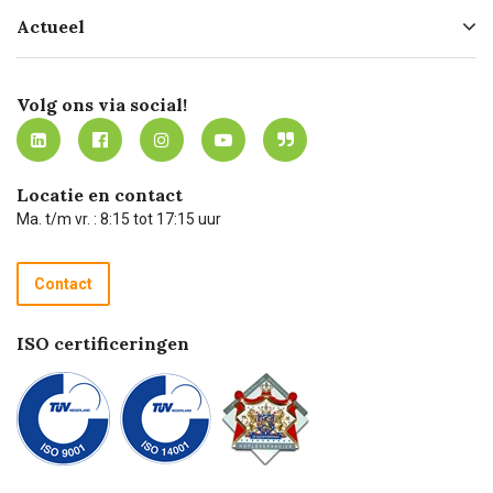
Hofleverancier
Bestellen
Actueel
Missie
Bezorgen
Certificering
Software koppelingen
Merken
Werken bij Carel Lurvink
Mijn Carel Lurvink
Innovation LAB
Volg ons via social!
MVO
Mijn Carel Lurvink instructievideo's
Tevreden klanten
Carel Lurvink App
Carel Lurvink Blog
Hulp op afstand
Carel de podcast
Locatie en contact
Technische dienst
Ma. t/m vr. : 8:15 tot 17:15 uur
Retourneren
Recycle programma
Contact
Betalen
ISO certificeringen