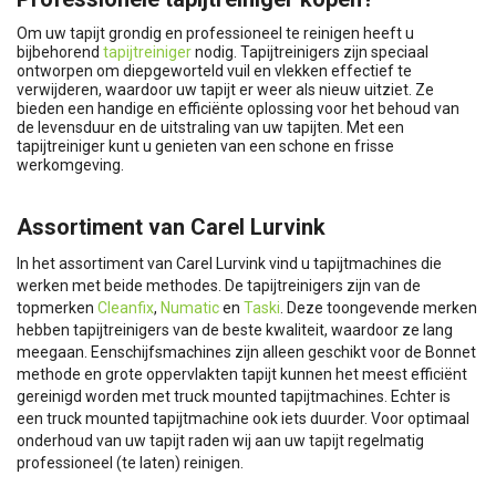
Om uw tapijt grondig en professioneel te reinigen heeft u
bijbehorend
tapijtreiniger
nodig. Tapijtreinigers zijn speciaal
ontworpen om diepgeworteld vuil en vlekken effectief te
verwijderen, waardoor uw tapijt er weer als nieuw uitziet. Ze
bieden een handige en efficiënte oplossing voor het behoud van
de levensduur en de uitstraling van uw tapijten. Met een
tapijtreiniger kunt u genieten van een schone en frisse
werkomgeving.
Assortiment van Carel Lurvink
In het assortiment van Carel Lurvink vind u tapijtmachines die
werken met beide methodes. De tapijtreinigers zijn van de
topmerken
Cleanfix
,
Numatic
en
Taski
. Deze toongevende merken
hebben tapijtreinigers van de beste kwaliteit, waardoor ze lang
meegaan. Eenschijfsmachines zijn alleen geschikt voor de Bonnet
methode en grote oppervlakten tapijt kunnen het meest efficiënt
gereinigd worden met truck mounted tapijtmachines. Echter is
een truck mounted tapijtmachine ook iets duurder. Voor optimaal
onderhoud van uw tapijt raden wij aan uw tapijt regelmatig
professioneel (te laten) reinigen.