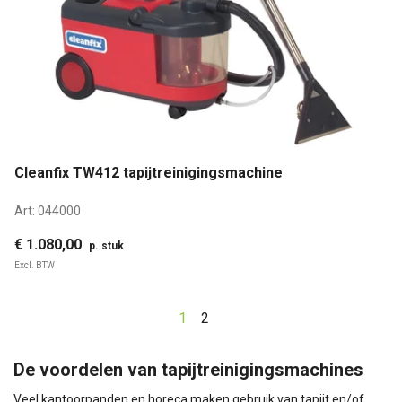
Cleanfix TW412 tapijtreinigingsmachine
Art:
044000
€ 1.080,00
p. stuk
Excl. BTW
1
2
De voordelen van tapijtreinigingsmachines
Veel kantoorpanden en horeca maken gebruik van tapijt en/of