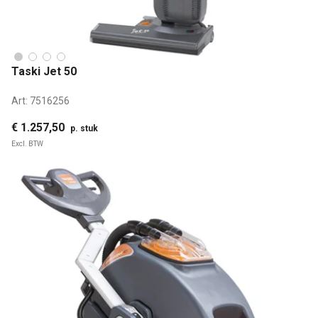
Taski Jet 50
Art:
7516256
€ 1.257,50
p. stuk
Excl. BTW