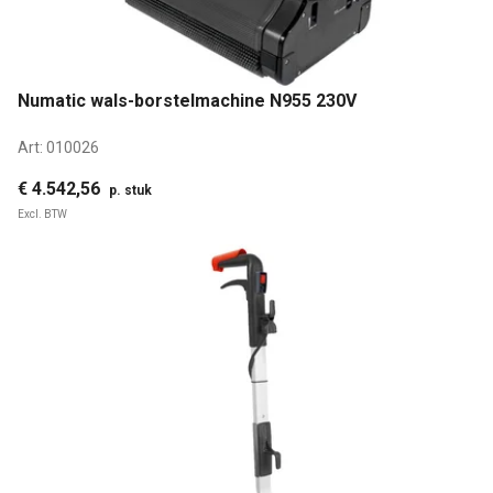
Numatic wals-borstelmachine N955 230V
Art:
010026
€ 4.542,56
p. stuk
Excl. BTW