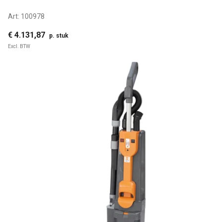
Art:
100978
€ 4.131,87
p. stuk
Excl. BTW