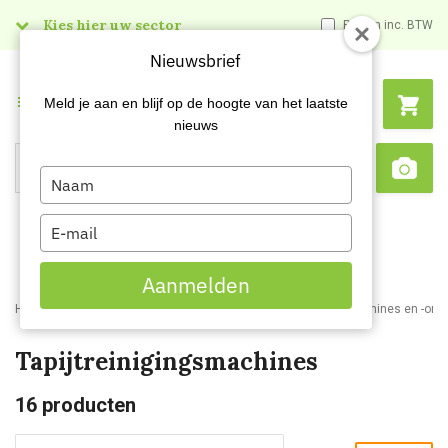
Kies hier uw sector
Prijzen inc. BTW
Nieuwsbrief
Menu
Meld je aan en blijf op de hoogte van het laatste
nieuws
Type
Search
Sca
your
name
Type
your
email
Aanmelden
Home
Webshop
Schoonmaakmachines
Tapijtreinigingsmachines en -ond
Tapijtreinigingsmachines
16
producten