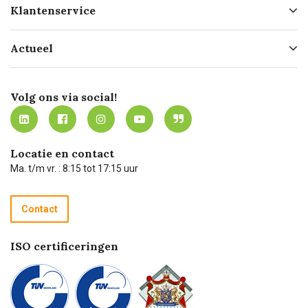
Klantenservice
Geschiedenis
Hofleverancier
Bestellen
Actueel
Missie
Bezorgen
Certificering
Software koppelingen
Merken
Werken bij Carel Lurvink
Mijn Carel Lurvink
Innovation LAB
Volg ons via social!
MVO
Mijn Carel Lurvink instructievideo's
Tevreden klanten
Carel Lurvink App
Carel Lurvink Blog
Hulp op afstand
Carel de podcast
Locatie en contact
Technische dienst
Ma. t/m vr. : 8:15 tot 17:15 uur
Retourneren
Recycle programma
Contact
Betalen
ISO certificeringen