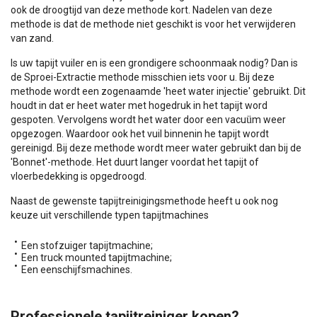
ook de droogtijd van deze methode kort. Nadelen van deze
methode is dat de methode niet geschikt is voor het verwijderen
van zand.
Is uw tapijt vuiler en is een grondigere schoonmaak nodig? Dan is
de Sproei-Extractie methode misschien iets voor u. Bij deze
methode wordt een zogenaamde 'heet water injectie' gebruikt. Dit
houdt in dat er heet water met hogedruk in het tapijt word
ü
gespoten. Vervolgens wordt het water door een vacu
m weer
opgezogen. Waardoor ook het vuil binnenin he tapijt wordt
gereinigd. Bij deze methode wordt meer water gebruikt dan bij de
'Bonnet'-methode. Het duurt langer voordat het tapijt of
vloerbedekking is opgedroogd.
Naast de gewenste tapijtreinigingsmethode heeft u ook nog
keuze uit verschillende typen tapijtmachines
Een stofzuiger tapijtmachine;
Een truck mounted tapijtmachine;
Een eenschijfsmachines.
Professionele tapijtreiniger kopen?