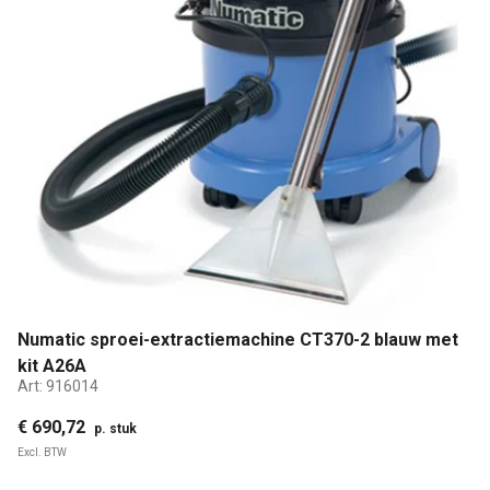
Numatic sproei-extractiemachine CT370-2 blauw met
kit A26A
Art:
916014
€ 690,72
p. stuk
Excl. BTW