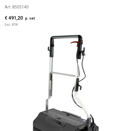
Art:
8505140
€ 491,20
p. set
Excl. BTW