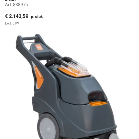
Art:
838975
€ 2.143,59
p. stuk
Excl. BTW