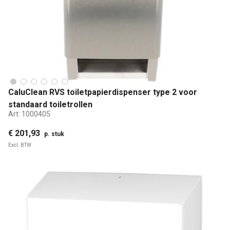
CaluClean RVS toiletpapierdispenser type 2 voor
standaard toiletrollen
Art:
1000405
€ 201,93
p. stuk
Excl. BTW