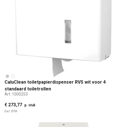
CaluClean toiletpapierdispenser RVS wit voor 4
standaard toiletrollen
Art:
1000253
€ 273,77
p. stuk
Excl. BTW