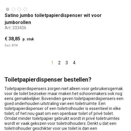
Satino jumbo toiletpapierdispenser wit voor
jumborollen
Art:
333406
€ 38,85
p. stuk
Excl. BTW
1
2
3
4
Toiletpapierdispenser bestellen?
Toiletpapierdispensers zorgen niet alleen voor gebruikersgemak
voor de toilet bezoeker maar maken het schoonmakers ook nog
eens gemakkelijker. Bovendien geven toiletpapierdispensers een
goed onderhouden uitstraling van een toiletruimte. Een
toiletpapierdispenser of een toiletrolhouder is essentieel in elke
toilet; of het nou gaat om een openbaar toilet of privé toilet.
Omdat minder toiletpapier gebruikt wordt in privé toiletruimtes
wordt er vaak gekozen voor toiletrolhouders. Denkt u dat een
toiletrolhouder geschikter voor uw toilet is dan een