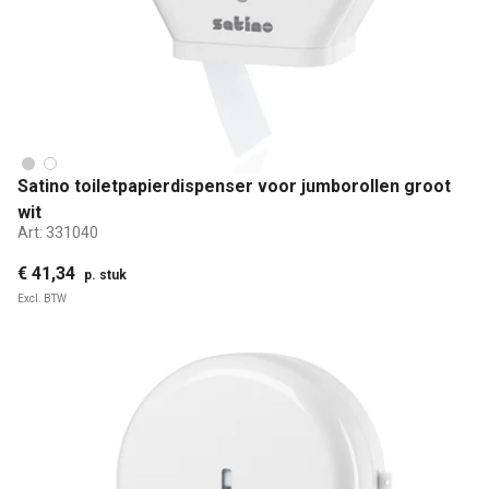
Satino toiletpapierdispenser voor jumborollen groot
wit
Art:
331040
€ 41,34
p. stuk
Excl. BTW