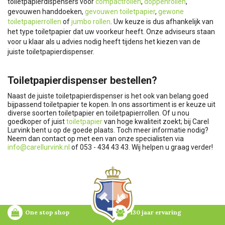
toiletpapierdispensers voor
compactrollen
,
doppenrollen
,
gevouwen handdoeken,
gevouwen toiletpapier
,
gewone
toiletpapierrollen
of
jumbo rollen
. Uw keuze is dus afhankelijk van
het type toiletpapier dat uw voorkeur heeft. Onze adviseurs staan
voor u klaar als u advies nodig heeft tijdens het kiezen van de
juiste toiletpapierdispenser.
Toiletpapierdispenser bestellen?
Naast de juiste toiletpapierdispenser is het ook van belang goed
bijpassend toiletpapier te kopen. In ons assortiment is er keuze uit
diverse soorten toiletpapier en toiletpapierrollen. Of u nou
goedkoper of juist
toiletpapier
van hoge kwaliteit zoekt; bij Carel
Lurvink bent u op de goede plaats. Toch meer informatie nodig?
Neem dan contact op met een van onze specialisten via
info@carellurvink.nl
of 053 - 434 43 43. Wij helpen u graag verder!
One stop shop
130 jaar ervaring