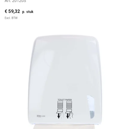
Art:
20120S
€ 59,32
p. stuk
Excl. BTW