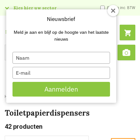
Kies hier uw sector
Prijzen inc. BTW
Nieuwsbrief
Menu
Meld je aan en blijf op de hoogte van het laatste
nieuws
Type
Search
Sca
your
name
Type
your
email
Aanmelden
Home
Webshop
Dispensers
Toiletpapierdispensers
Toiletpapierdispensers
42
producten