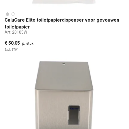
CaluCare Elite toiletpapierdispenser voor gevouwen
toiletpapier
Art:
20105W
€ 50,05
p. stuk
Excl. BTW