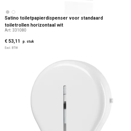
Satino toiletpapierdispenser voor standaard
toiletrollen horizontaal wit
Art:
331080
€ 53,11
p. stuk
Excl. BTW