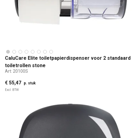
CaluCare Elite toiletpapierdispenser voor 2 standaard
toiletrollen stone
Art:
20100S
€ 55,47
p. stuk
Excl. BTW