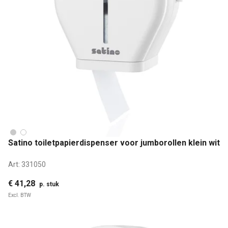
Satino toiletpapierdispenser voor jumborollen klein wit
Art:
331050
€ 41,28
p. stuk
Excl. BTW