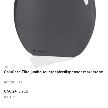
CaluCare Elite jumbo toiletpapierdispenser maxi stone
Art:
20110S
€ 50,24
p. stuk
Excl. BTW