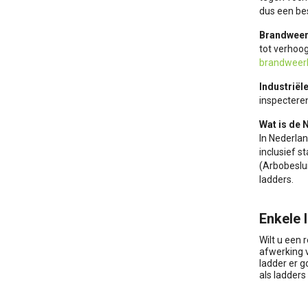
dus een be
Brandweer
tot verhoog
brandweer
Industriël
inspectere
Wat is de 
In Nederlan
inclusief 
(Arbobeslui
ladders.
Enkele 
Wilt u een 
afwerking v
ladder er g
als ladders