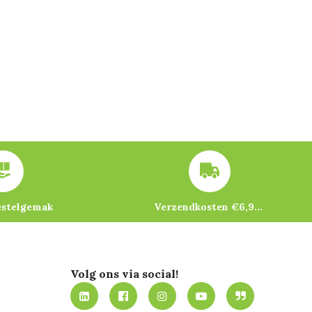
estelgemak
Verzendkosten €6,95 – gratis bij je eerste bestelling vanaf €200
Volg ons via social!