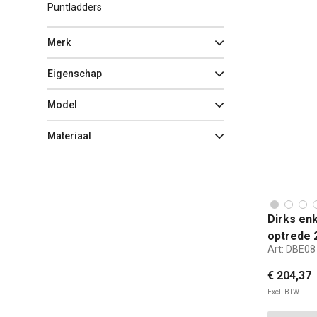
Puntladders
Merk
Eigenschap
Model
Materiaal
Dirks en
optrede 
Art:
DBE08
€ 204,37
Excl. BTW