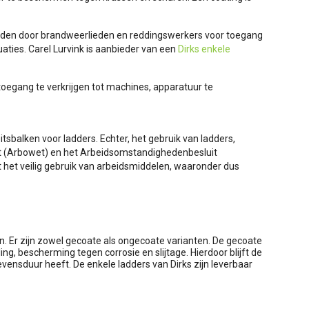
rden door brandweerlieden en reddingswerkers voor toegang
aties. Carel Lurvink is aanbieder van een
Dirks enkele
oegang te verkrijgen tot machines, apparatuur te
itsbalken voor ladders. Echter, het gebruik van ladders,
et (Arbowet) en het Arbeidsomstandighedenbesluit
t het veilig gebruik van arbeidsmiddelen, waaronder dus
en. Er zijn zowel gecoate als ongecoate varianten. De gecoate
ng, bescherming tegen corrosie en slijtage. Hierdoor blijft de
levensduur heeft. De enkele ladders van Dirks zijn leverbaar