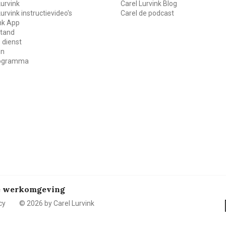
Lurvink
Carel Lurvink Blog
Lurvink instructievideo's
Carel de podcast
ink App
stand
 dienst
en
rogramma
de werkomgeving
cy
© 2026 by Carel Lurvink