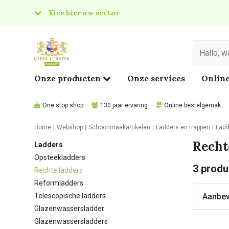
Kies hier uw sector
& Food
edical
Onze producten
Onze services
Online
One stop shop
130 jaar ervaring
Online bestelgemak
Home
Webshop
Schoonmaakartikelen
Ladders en trappen
Ladd
Recht
Ladders
Opsteekladders
3
produ
Rechte ladders
Reformladders
Telescopische ladders
Glazenwassersladder
Glazenwassersladders