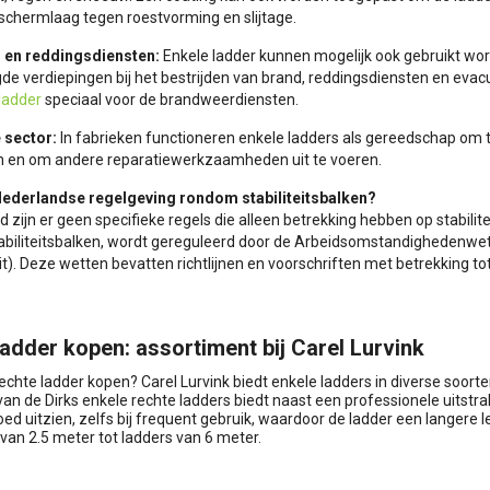
schermlaag tegen roestvorming en slijtage.
 en reddingsdiensten:
Enkele ladder kunnen mogelijk ook gebruikt wo
de verdiepingen bij het bestrijden van brand, reddingsdiensten en evacu
ladder
speciaal voor de brandweerdiensten.
e sector:
In fabrieken functioneren enkele ladders als gereedschap om t
n en om andere reparatiewerkzaamheden uit te voeren.
Nederlandse regelgeving rondom stabiliteitsbalken?
d zijn er geen specifieke regels die alleen betrekking hebben op stabilite
stabiliteitsbalken, wordt gereguleerd door de Arbeidsomstandighedenw
t). Deze wetten bevatten richtlijnen en voorschriften met betrekking to
ladder kopen: assortiment bij Carel Lurvink
rechte ladder kopen? Carel Lurvink biedt enkele ladders in diverse soort
an de Dirks enkele rechte ladders biedt naast een professionele uitstrali
oed uitzien, zelfs bij frequent gebruik, waardoor de ladder een langere 
 van 2.5 meter tot ladders van 6 meter.