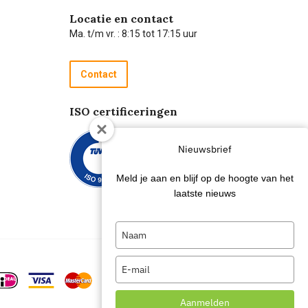
Locatie en contact
Ma. t/m vr. : 8:15 tot 17:15 uur
Contact
ISO certificeringen
Nieuwsbrief
Meld je aan en blijf op de hoogte van het
laatste nieuws
Type
your
name
Type
your
email
Aanmelden