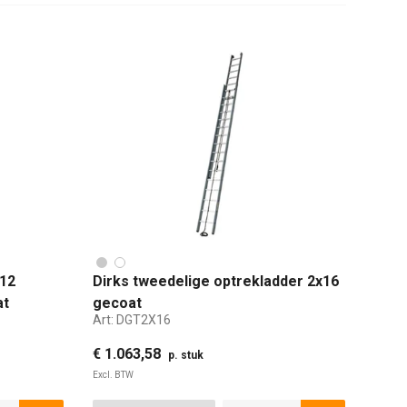
 12
Dirks tweedelige optrekladder 2x16
at
gecoat
Art:
DGT2X16
€ 1.063,58
p. stuk
Excl. BTW