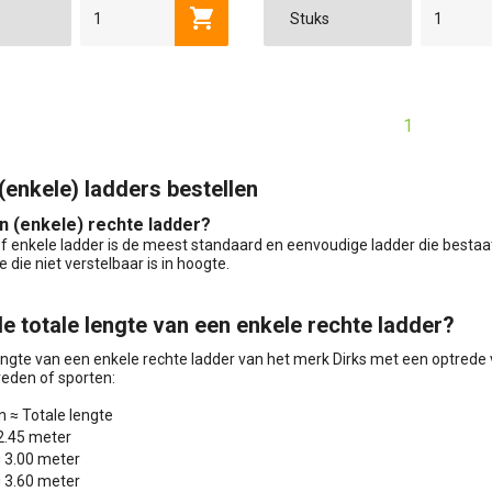
12 SPORTS
14 SPO
Toevoegen aan winkelwagen
GECOAT
ONGECOAT
1
(enkele) ladders bestellen
n (enkele) rechte ladder?
f enkele ladder is de meest standaard en eenvoudige ladder die bestaat
e die niet verstelbaar is in hoogte.
de totale lengte van een enkele rechte ladder?
engte van een enkele rechte ladder van het merk Dirks met een optrede 
reden of sporten:
 ≈ Totale lengte
 2.45 meter
≈ 3.00 meter
≈ 3.60 meter