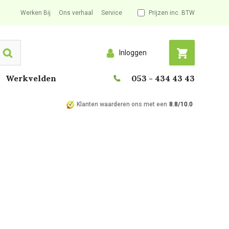
Werken Bij
Ons verhaal
Service
Prijzen inc. BTW
Inloggen
Search
Werkvelden
053 - 434 43 43
Klanten waarderen ons met een
8.8/10.0