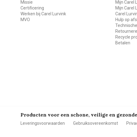
Missie
Mijn Carel 
Certificering
Mijn Carel 
Werken bij Carel Lurvink
Carel Lurv
MVO
Hulp op af
Technische
Retourner
Recycle p
Betalen
Producten voor een schone, veilige en gezon
Leveringsvoorwaarden
Gebruiksovereenkomst
Priva