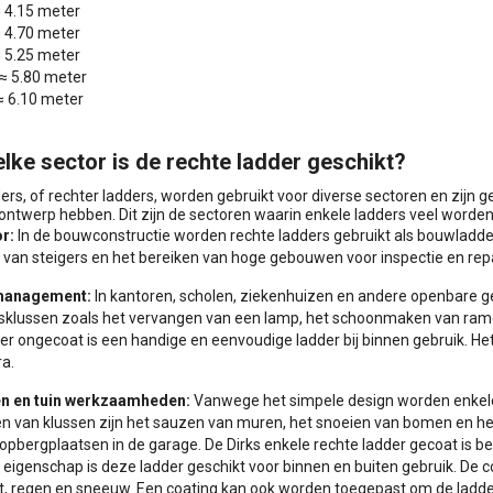
≈ 4.15 meter
≈ 4.70 meter
≈ 5.25 meter
≈ 5.80 meter
≈ 6.10 meter
lke sector is de rechte ladder geschikt?
ers, of rechter ladders, worden gebruikt voor diverse sectoren en zijn
ntwerp hebben. Dit zijn de sectoren waarin enkele ladders veel worden
r:
In de bouwconstructie worden rechte ladders gebruikt als bouwladders
van steigers en het bereiken van hoge gebouwen voor inspectie en repa
 management:
In kantoren, scholen, ziekenhuizen en andere openbare 
klussen zoals het vervangen van een lamp, het schoonmaken van ramen
er ongecoat is een handige en eenvoudige ladder bij binnen gebruik. Het
ra.
n en tuin werkzaamheden:
Vanwege het simpele design worden enkele 
n van klussen zijn het sauzen van muren, het snoeien van bomen en he
opbergplaatsen in de garage. De Dirks enkele rechte ladder gecoat is be
eigenschap is deze ladder geschikt voor binnen en buiten gebruik. De 
t, regen en sneeuw. Een coating kan ook worden toegepast om de ladde