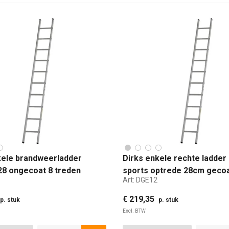
kele brandweerladder
Dirks enkele rechte ladder
28 ongecoat 8 treden
sports optrede 28cm geco
Art:
DGE12
€ 219,35
p. stuk
p. stuk
Excl. BTW