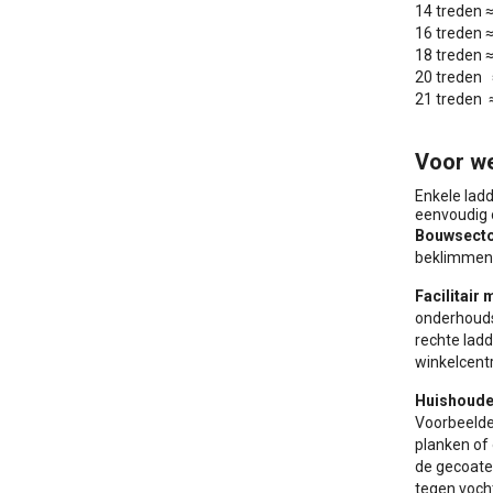
14 treden 
16 treden 
18 treden 
20 treden 
21 treden 
Voor we
Enkele ladd
eenvoudig o
Bouwsecto
beklimmen 
Facilitair
onderhouds
rechte ladd
winkelcent
Huishoude
Voorbeelde
planken of 
de gecoate 
tegen voch