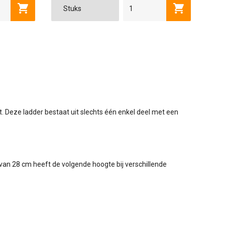
RTS
16 SPORTS
GECOAT
8 SPORTS
ONGECOAT
18 SPORTS
10 SPORTS
Toevoegen aan winkelwagen
Toevoegen a
2 X 16 TREDEN
2 X 18 TREDEN
2 X 2
. Deze ladder bestaat uit slechts één enkel deel met een
van 28 cm heeft de volgende hoogte bij verschillende