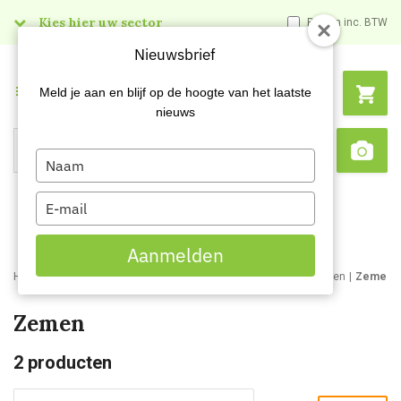
Kies hier uw sector
Prijzen inc. BTW
Nieuwsbrief
Menu
Meld je aan en blijf op de hoogte van het laatste
nieuws
Type
Search
Sca
your
name
Type
your
email
Aanmelden
Home
Webshop
Schoonmaakartikelen
Schoonmaakmaterialen
Zemen
Zemen
2
producten