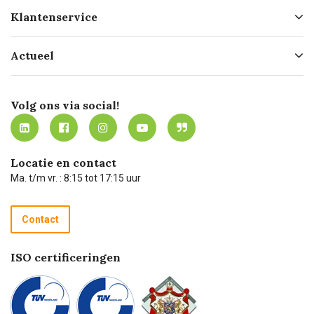
Over ons
Klantenservice
Geschiedenis
Hofleverancier
Bestellen
Actueel
Missie
Bezorgen
Certificering
Software koppelingen
Merken
Werken bij Carel Lurvink
Mijn Carel Lurvink
Innovation LAB
Volg ons via social!
MVO
Mijn Carel Lurvink instructievideo's
Tevreden klanten
Carel Lurvink App
Carel Lurvink Blog
Hulp op afstand
Carel de podcast
Locatie en contact
Technische dienst
Ma. t/m vr. : 8:15 tot 17:15 uur
Retourneren
Recycle programma
Contact
Betalen
ISO certificeringen