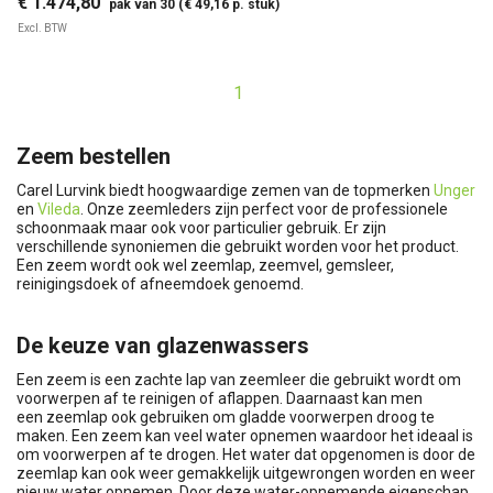
€ 1.474,80
pak van 30 (€ 49,16 p. stuk)
Excl. BTW
1
Zeem bestellen
Carel Lurvink biedt hoogwaardige zemen van de topmerken
Unger
en
Vileda
. Onze zeemleders zijn perfect voor de professionele
schoonmaak maar ook voor particulier gebruik. Er zijn
verschillende synoniemen die gebruikt worden voor het product.
Een zeem wordt ook wel zeemlap, zeemvel, gemsleer,
reinigingsdoek of afneemdoek genoemd.
De keuze van glazenwassers
Een zeem is een zachte lap van zeemleer die gebruikt wordt om
voorwerpen af te reinigen of aflappen. Daarnaast kan men
een zeemlap ook gebruiken om gladde voorwerpen droog te
maken. Een zeem kan veel water opnemen waardoor het ideaal is
om voorwerpen af te drogen. Het water dat opgenomen is door de
zeemlap kan ook weer gemakkelijk uitgewrongen worden en weer
nieuw water opnemen. Door deze water-opnemende eigenschap