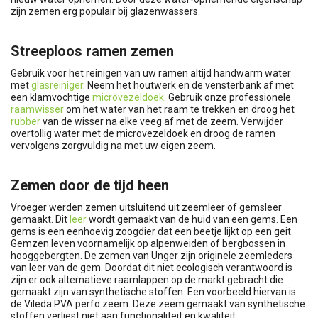
zijn zemen erg populair bij glazenwassers.
Streeploos ramen zemen
Gebruik voor het reinigen van uw ramen altijd handwarm water
met
glasreiniger
. Neem het houtwerk en de vensterbank af met
een klamvochtige
microvezeldoek
. Gebruik onze professionele
raamwisser
om het water van het raam te trekken en droog het
rubber
van de wisser na elke veeg af met de zeem. Verwijder
overtollig water met de microvezeldoek en droog de ramen
vervolgens zorgvuldig na met uw eigen zeem.
Zemen door de tijd heen
Vroeger werden zemen uitsluitend uit zeemleer of gemsleer
gemaakt. Dit
leer
wordt gemaakt van de huid van een gems. Een
gems is een eenhoevig zoogdier dat een beetje lijkt op een geit.
Gemzen leven voornamelijk op alpenweiden of bergbossen in
hooggebergten. De zemen van Unger zijn originele zeemleders
van leer van de gem. Doordat dit niet ecologisch verantwoord is
zijn er ook alternatieve raamlappen op de markt gebracht die
gemaakt zijn van synthetische stoffen. Een voorbeeld hiervan is
de Vileda PVA perfo zeem. Deze zeem gemaakt van synthetische
stoffen verliest niet aan functionaliteit en kwaliteit.