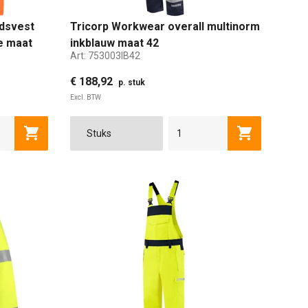
idsvest
Tricorp Workwear overall multinorm
e maat
inkblauw maat 42
Art:
753003IB42
€ 188,92
p. stuk
Excl. BTW
42
44
46
48
50
52
Toevoegen aan winkelwagen
Toevoegen a
XL
3XL/4XL
5XL