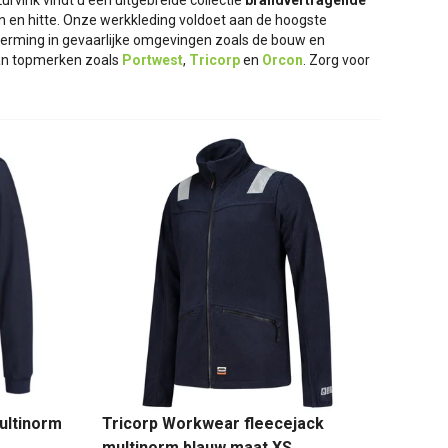
rvink vindt u een uitgebreide collectie
brandvertragende
en en hitte. Onze werkkleding voldoet aan de hoogste
herming in gevaarlijke omgevingen zoals de bouw en
 van topmerken zoals
Portwest
,
Tricorp
en
Orcon
. Zorg voor
ultinorm
Tricorp Workwear fleecejack
multinorm blauw maat XS