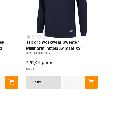
ek
Tricorp Workwear Sweater
2
Mulinorm inktblauw maat XS
Art:
303003XS
€ 91,94
p. stuk
Excl. BTW
60
62
64
XS
66
S
M
L
XL
2XL
Toevoegen aan winkelwagen
Toevoegen a
48
50
52
54
56
58
60
62
6