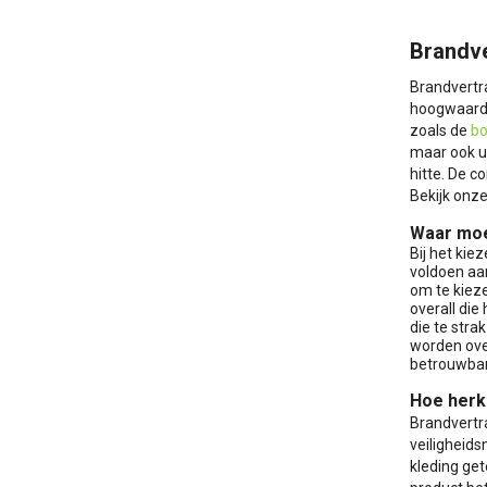
Brandve
Brandvertra
hoogwaardi
zoals de
b
maar ook u
hitte. De 
Bekijk onz
Waar moet
Bij het kie
voldoen aan
om te kiez
overall die
die te stra
worden ove
betrouwbar
Hoe herk
Brandvertra
veiligheid
kleding ge