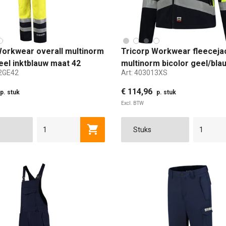
Workwear overall multinorm
Tricorp Workwear fleeceja
eel inktblauw maat 42
multinorm bicolor geel/bla
2GE42
Art:
403013XS
XS
€ 114,96
p. stuk
p. stuk
Excl. BTW
44
46
48
50
52
XS
54
S
56
M
58
Toevoegen aan winkelwagen