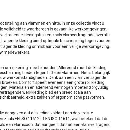
otstelling aan vlammen en hitte. In onze collectie vindt u
 veiligheid te waarborgen in gevaarlijke werkomgevingen,
andvertragende kledingstukken zoals vlamvertragende overalls,
rtragende kleding biedt optimale bescherming tegen vuur en
rtragende kleding onmisbaar voor een veilige werkomgeving.
 uw medewerkers.
?
oren om rekening mee te houden. Allereerst moet de kleding
 bescherming bieden tegen hitte en vlammen. Het is belangrijk
 op uw werkomstandigheden. Denk aan een vlamvertragende
n broeken. Comfort speelt eveneens een grote rol; kleding
r brengen. Materialen en ademend vermogen moeten zorgvuldig
vertragende werkkleding bied een breed scala aan
zichtbaarheid, extra zakken of ergonomische pasvormen.
die aangeven dat de kleding voldoet aan de vereiste
n zoals EN ISO 11612 of EN ISO 11611, wat betekent dat de
oals een vlamicoon, dat aangeeft dat het een vlamvertragend