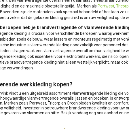
treft. Een vlamvertragende overall heeft daarnaast meestal aanvullend
digheid en de maximale blootstellingstijd. Merken als
Portwest
,
Tricorp
 Bovendien zijn de materialen vaak speciaal behandeld of bestaan ze u
weet u zeker dat de gekozen kleding geschikt is om uw veiligheid op de 
e beroepen heb je brandvertragende of vlamwerende kledin
gende kleding is cruciaal voor verschillende beroepen waarbij werkneme
ebieden zoals de bouw, waar lassers en monteurs regelmatig met von
che industrie is vlamwerende kleding noodzakelijk voor personeel dat 
ieden dragen vaak een vlamvertragende overall om hun veiligheid te wa
gende kleding ook essentieel voor elektriciteitswerkers, die risico lop
tieve brandvertragende kleding niet alleen wettelijk verplicht, maar 
tige verwondingen.
erende werkkleding kopen?
urvink vindt u een uitgebreid assortiment vlamvertragende kleding die v
hoogwaardige vlamvertragende overalls, jassen en broeken, is ontworp
. Merken zoals Portwest, Tricorp en Orcon bieden kwaliteit en comfor
 op veiligheid. Investeer in betrouwbare brandwerende kleding voor uw
 de gevaren van vlammen en hitte. Bekijk vandaag nog ons aanbod en ne