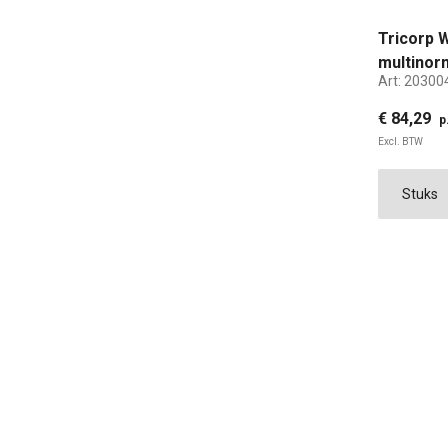
Tricorp 
multinor
Art:
20300
maat XS
€ 84,29
p
Excl. BTW
XS