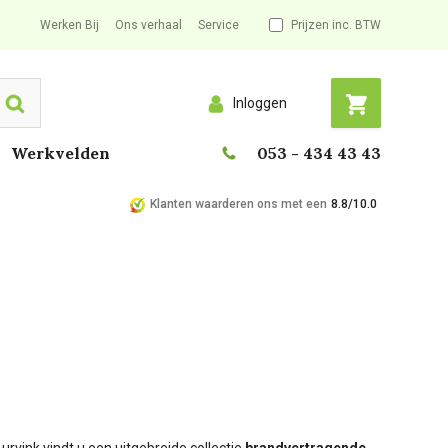
Werken Bij
Ons verhaal
Service
Prijzen inc. BTW
Inloggen
Search
Werkvelden
053 - 434 43 43
Klanten waarderen ons met een
8.8/10.0