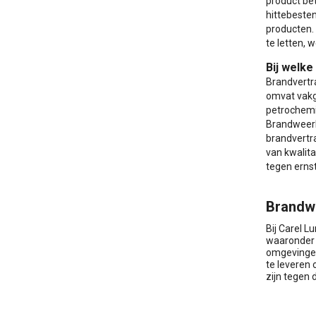
product be
hittebesten
producten.
te letten, 
Bij welk
Brandvertra
omvat vakg
petrochemis
Brandweerl
brandvertra
van kwalita
tegen erns
Brandw
Bij Carel L
waaronder 
omgevingen
te leveren
zijn tegen