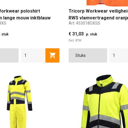
Workwear poloshirt
Tricorp Workwear veilighe
m lange mouw inktblauw
RWS vlamvertragend oranj
4XS
Art:
453018OXSS
XS/S
€ 31,03
. stuk
p. stuk
Excl. BTW
S
M
L
XL
2XL
3XL
5XL
Toevoegen aan winkelwagen
XS/S
M/L
XL/2