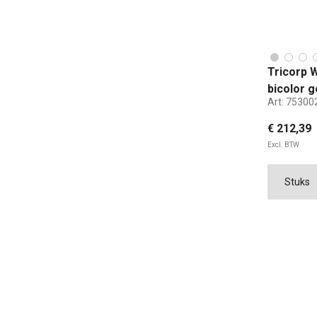
Tricorp 
bicolor g
Art:
75300
€ 212,39
Excl. BTW
42