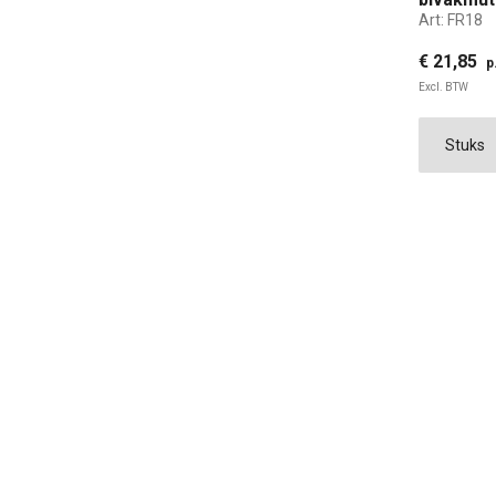
Art:
FR18
€ 21,85
p
Excl. BTW