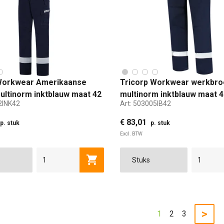
Workwear Amerikaanse
Tricorp Workwear werkbro
multinorm inktblauw maat 42
multinorm inktblauw maat 4
2INK42
Art:
503005IB42
€ 83,01
p. stuk
p. stuk
Excl. BTW
44
46
48
50
52
54
56
58
Toevoegen aan winkelwagen
42
44
46
>
1
2
3