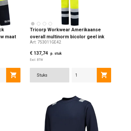
ck
Tricorp Workwear Amerikaanse
uw maat
overall multinorm bicolor geel ink
Art:
753011GE42
maat 42
€ 137,74
p. stuk
Excl. BTW
L
60
XL
62
2XL
64
42
3XL
44
4XL
46
5XL
48
50
52
Toevoegen aan winkelwagen
Toevoegen a