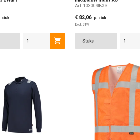
Art:
103004IBXS
€ 82,06
. stuk
p. stuk
Excl. BTW
Toevoegen aan winkelwagen
XS
S
M