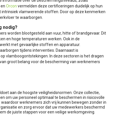
e informatie over de beschermingsniveaus, zoals
en
Orcon
vermelden deze certificeringen duidelijk op hun
it intrinsiek vlamwerende stoffen. Door op deze kenmerken
werkvloer te waarborgen.
g nodig?
rs worden blootgesteld aan vuur, hitte of brandgevaar. Dit
ken en hoge temperaturen werken. Ook in de
werkt met gevaarlijke stoffen en apparatuur.
arborgen tijdens interventies. Daarnaast is
en op vlamboogontstekingen. In deze sectoren is het dragen
ook van groot belang voor de bescherming van werknemers
oldoet aan de hoogste veiligheidsnormen. Onze collectie,
en om uw personeel optimaal te beschermen in risicovolle
t, waardoor werknemers zich vrij kunnen bewegen zonder in
 organisatie en zorg ervoor dat uw medewerkers beschermd
em de juiste stappen voor een veilige werkomgeving.