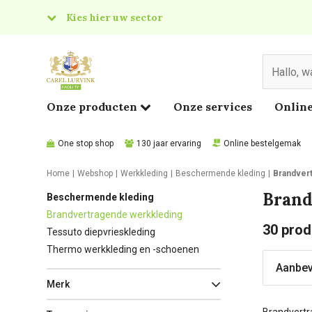
Kies hier uw sector
& Food
edical
Onze producten
Onze services
Online
One stop shop
130 jaar ervaring
Online bestelgemak
Home
Webshop
Werkkleding
Beschermende kleding
Brandver
Brand
Beschermende kleding
Brandvertragende werkkleding
30
prod
Tessuto diepvrieskleding
Thermo werkkleding en -schoenen
Merk