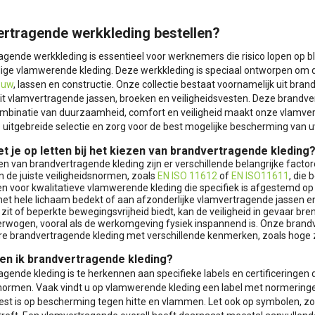
rtragende werkkleding bestellen?
gende werkkleding is essentieel voor werknemers die risico lopen op blo
ge vlamwerende kleding. Deze werkkleding is speciaal ontworpen om de
ouw
, lassen en constructie. Onze collectie bestaat voornamelijk uit br
it vlamvertragende jassen, broeken en veiligheidsvesten. Deze brandve
combinatie van duurzaamheid, comfort en veiligheid maakt onze vlamve
e uitgebreide selectie en zorg voor de best mogelijke bescherming van
 je op letten bij het kiezen van brandvertragende kleding
zen van brandvertragende kleding zijn er verschillende belangrijke fact
 de juiste veiligheidsnormen, zoals
EN ISO 11612
of
EN ISO11611
, die
en voor kwalitatieve vlamwerende kleding die specifiek is afgestemd
 het hele lichaam bedekt of aan afzonderlijke vlamvertragende jassen e
k zit of beperkte bewegingsvrijheid biedt, kan de veiligheid in gevaa
rwogen, vooral als de werkomgeving fysiek inspannend is. Onze brand
e brandvertragende kleding met verschillende kenmerken, zoals hoge 
en ik brandvertragende kleding?
gende kleding is te herkennen aan specifieke labels en certificeringen 
snormen. Vaak vindt u op vlamwerende kleding een label met normeringe
test is op bescherming tegen hitte en vlammen. Let ook op symbolen, z