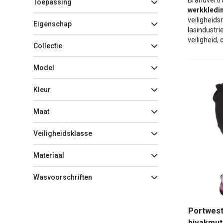
Brandvertra
Toepassing
werkkledi
veiligheid
Eigenschap
lasindustri
veiligheid
Collectie
Model
Kleur
Maat
Veiligheidsklasse
Materiaal
Wasvoorschriften
Portwest
bivakmut