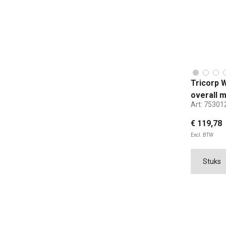
Tricorp 
overall 
Art:
75301
€ 119,78
Excl. BTW
42