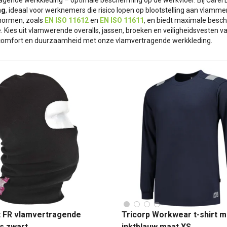
gende werkkleding – optimale bescherming op de werkvloer. Bij Carel Lu
ng
, ideaal voor werknemers die risico lopen op blootstelling aan vlamm
snormen, zoals
EN ISO 11612
en
EN ISO 11611
, en biedt maximale besc
e. Kies uit vlamwerende overalls, jassen, broeken en veiligheidsvesten
, comfort en duurzaamheid met onze vlamvertragende werkkleding.
 FR vlamvertragende
Tricorp Workwear t-shirt m
s zwart
inktblauw maat XS