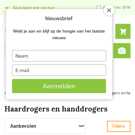
Kies hier uw sector
Prijzen inc. BTW
Nieuwsbrief
Menu
Meld je aan en blijf op de hoogte van het laatste
nieuws
Type
Search
Sca
your
name
Type
your
email
Aanmelden
Home
Webshop
DJM Webshop
Toilet accessoires
Haardrogers en hand
Haardrogers en handdrogers
Filters