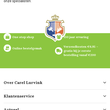
onze specialisten.
One stop shop
130 jaar ervaring
Verzendkosten €6,95 – 
Online bestelgemak
gratis bij je eerste 
bestelling vanaf €200
Over Carel Lurvink
Over ons
Klantenservice
Geschiedenis
Hofleverancier
Bestellen
Actueel