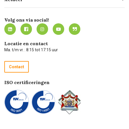
Missie
Bezorgen
Certificering
Software koppelingen
Merken
Werken bij Carel Lurvink
Mijn Carel Lurvink
Innovation LAB
Volg ons via social!
MVO
Mijn Carel Lurvink instructievideo's
Tevreden klanten
Carel Lurvink App
Carel Lurvink Blog
Hulp op afstand
Carel de podcast
Locatie en contact
Technische dienst
Ma. t/m vr. : 8:15 tot 17:15 uur
Retourneren
Recycle programma
Contact
Betalen
ISO certificeringen