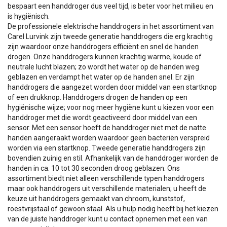
bespaart een handdroger dus veel tijd, is beter voor het milieu en
is hygiënisch.
De professionele elektrische handdrogers in het assortiment van
Carel Lurvink zijn tweede generatie handdrogers die erg krachtig
zijn waardoor onze handdrogers efficiënt en snel de handen
drogen. Onze handdrogers kunnen krachtig warme, koude of
neutrale lucht blazen; zo wordt het water op de handen weg
geblazen en verdampt het water op de handen snel. Er zijn
handdrogers die aangezet worden door middel van een startknop
of een drukknop. Handdrogers drogen de handen op een
hygiënische wijze; voor nog meer hygiëne kunt u kiezen voor een
handdroger met die wordt geactiveerd door middel van een
sensor. Met een sensor hoeft de handdroger niet met de natte
handen aangeraakt worden waardoor geen bacteriën verspreid
worden via een startknop. Tweede generatie handdrogers zijn
bovendien zuinig en stil. Afhankelijk van de handdroger worden de
handen in ca. 10 tot 30 seconden droog geblazen. Ons
assortiment biedt niet alleen verschillende typen handdrogers
maar ook handdrogers uit verschillende materialen; u heeft de
keuze uit handdrogers gemaakt van chroom, kunststof,
roestvrijstaal of gewoon staal. Als u hulp nodig heeft bij het kiezen
van de juiste handdroger kunt u contact opnemen met een van