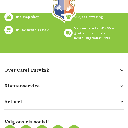
One stop shop
130 jaar ervaring
Verzendkosten €6,95 – 
Online bestelgemak
gratis bij je eerste 
bestelling vanaf €200
Over Carel Lurvink
Over ons
Klantenservice
Geschiedenis
Hofleverancier
Bestellen
Actueel
Missie
Bezorgen
Certificering
Software koppelingen
Merken
Werken bij Carel Lurvink
Mijn Carel Lurvink
Innovation LAB
Volg ons via social!
MVO
Mijn Carel Lurvink instructievideo's
Tevreden klanten