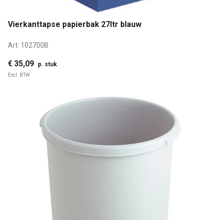
Vierkanttapse papierbak 27ltr blauw
Art:
102700B
€ 35,09
p. stuk
Excl. BTW