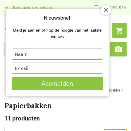
Kies hier uw sector
Prijzen inc. BTW
Nieuwsbrief
Menu
Meld je aan en blijf op de hoogte van het laatste
nieuws
Type
Search
Sca
your
name
Type
your
email
Aanmelden
Home
Webshop
Afvalbakken en -zakken
Afvalbakken
Papierbakken
Papierbakken
11
producten