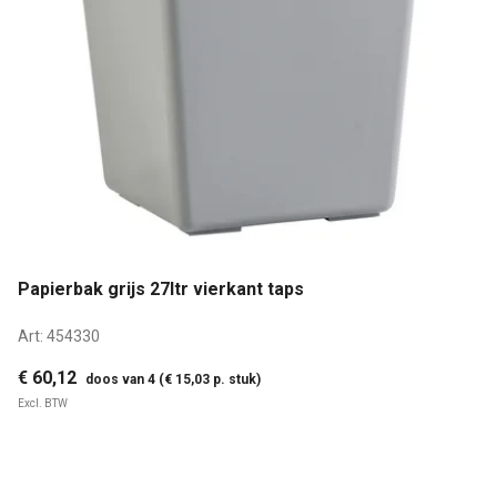
Papierbak grijs 27ltr vierkant taps
Art:
454330
€ 60,12
doos van 4 (€ 15,03 p. stuk)
Excl. BTW