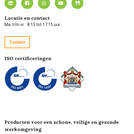
Carel Lurvink App
Carel Lurvink Blog
Hulp op afstand
Carel de podcast
Locatie en contact
Technische dienst
Ma. t/m vr. : 8:15 tot 17:15 uur
Retourneren
Recycle programma
Contact
Betalen
ISO certificeringen
Producten voor een schone, veilige en gezonde
werkomgeving