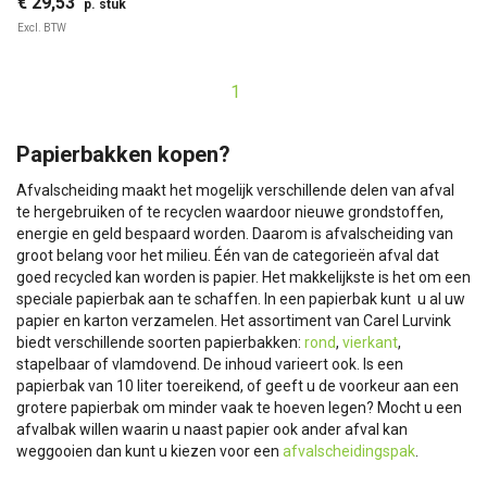
€ 29,53
p. stuk
Excl. BTW
1
Papierbakken kopen?
Afvalscheiding maakt het mogelijk verschillende delen van afval
te hergebruiken of te recyclen waardoor nieuwe grondstoffen,
energie en geld bespaard worden. Daarom is afvalscheiding van
groot belang voor het milieu. Één van de categorieën afval dat
goed recycled kan worden is papier. Het makkelijkste is het om een
speciale papierbak aan te schaffen. In een papierbak kunt u al uw
papier en karton verzamelen. Het assortiment van Carel Lurvink
biedt verschillende soorten papierbakken:
rond
,
vierkant
,
stapelbaar of vlamdovend. De inhoud varieert ook. Is een
papierbak van 10 liter toereikend, of geeft u de voorkeur aan een
grotere papierbak om minder vaak te hoeven legen? Mocht u een
afvalbak willen waarin u naast papier ook ander afval kan
weggooien dan kunt u kiezen voor een
afvalscheidingspak
.