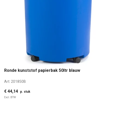
Ronde kunststof papierbak 50ltr blauw
Art:
201850B
€ 44,14
p. stuk
Excl. BTW