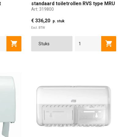
t
standaard toiletrollen RVS type MRU
Art:
319800
€ 336,20
p. stuk
Excl. BTW
Toevoegen aan winkelwagen
Toevoegen a