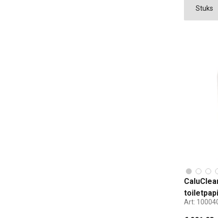
CaluClea
toiletpap
Art:
10004
standaard