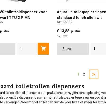
VS toiletroldispenser voor
Aquarius toiletpapierdispe
 zwart TTU 2 P MN
standaard toiletrollen wit
66
Art:
K6992
€ 13,88
p. stuk
p. stuk
Excl. BTW
Toevoegen aan winkelwagen
>
1
2
aard toiletrollen dispensers
rd toiletrollen dispenser is een praktische en hygiënische oplossing v
oiletrollen. De dispenser beschermt het toiletpapier tegen vuil en vocht
ig te vervangen. Veel modellen bieden ruimte voor twee of meer toiletrol