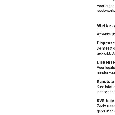
Voor organ
medewerke
Welke s
Afhankelijk
Dispenser
De meest ge
gebruikt. 
Dispense
Voor locati
minder vaa
Kunststof
Kunststof d
iedere sani
RVS toile
Zoekt u een
gebruik en 