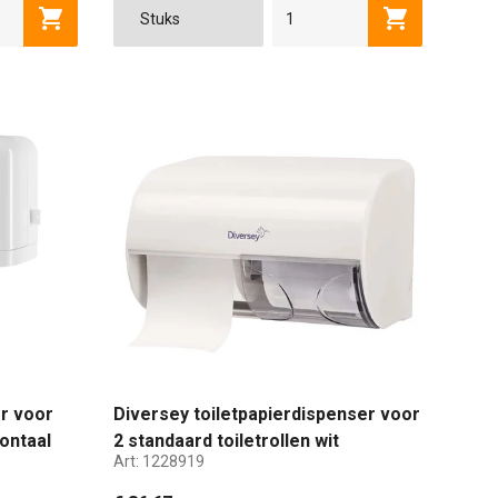
Toevoegen aan winkelwagen
Toevoegen a
er voor
Diversey toiletpapierdispenser voor
zontaal
2 standaard toiletrollen wit
Art:
1228919