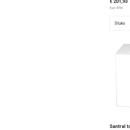
€ 201,93
Excl. BTW
Santral t