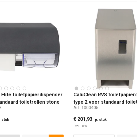
Elite toiletpapierdispenser
CaluClean RVS toiletpapier
andaard toiletrollen stone
type 2 voor standaard toile
S
Art:
1000405
€ 201,93
. stuk
p. stuk
Excl. BTW