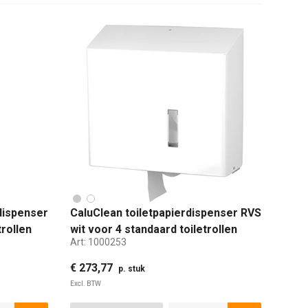
dispenser
CaluClean toiletpapierdispenser RVS
trollen
wit voor 4 standaard toiletrollen
Art:
1000253
€ 273,77
p. stuk
Excl. BTW