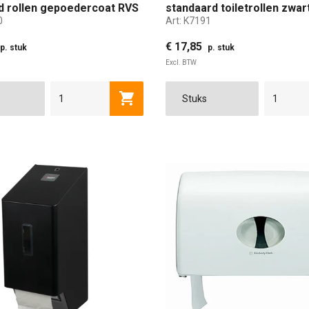
d rollen gepoedercoat RVS
standaard toiletrollen zwar
0
Art:
K7191
€ 17,85
p. stuk
p. stuk
Excl. BTW
Toevoegen aan winkelwagen