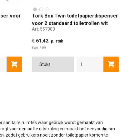
nser voor
Tork Box Twin toiletpapierdispenser
voor 2 standaard toiletrollen wit
Art:
557000
€ 61,42
p. stuk
Excl. BTW
Toevoegen aan winkelwagen
Toevoegen a
oor sanitaire ruimtes waar gebruik wordt gemaakt van
, zorgt voor een nette uitstraling en maakt het eenvoudig om
len, zodat gebruikers nooit zonder toiletpapier komen te