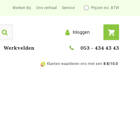
Werken Bij
Ons verhaal
Service
Prijzen inc. BTW
Inloggen
Search
Werkvelden
053 - 434 43 43
Klanten waarderen ons met een
8.8/10.0