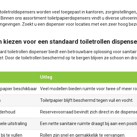
toiletroldispensers worden veel toegepast in kantoren, zorginstelling
innen ons assortiment toiletpapierdispensers vindt u diverse uitvoerin
omgevingen. Zoekt u een dispenser voor locaties met een zeer hoog bez
kiezen voor een standaard toiletrollen dispense
ard toiletrollen dispenser biedt een betrouwbare oplossing voor sanit
let. Door de toiletrollen beschermd op te bergen blijven ze schoon en dr
Uitleg
letpapier beschikbaar
Veel modellen bieden ruimte voor twee of meer rol
h
Toiletpapier blijft beschermd tegen vuil en vocht.
derhoud
Reservevoorraad bevindt zich direct in de dispense
ele uitstraling
Een nette sanitaire ruimte draagt bij aan een posit
bij te vullen
Rollen zijn snel en gemakkelijk te vervangen.