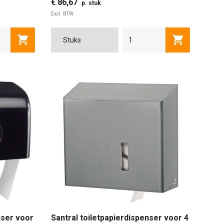
€ 86,67
p. stuk
Excl. BTW
Toevoegen aan winkelwagen
Toevoegen a
nser voor
Santral toiletpapierdispenser voor 4