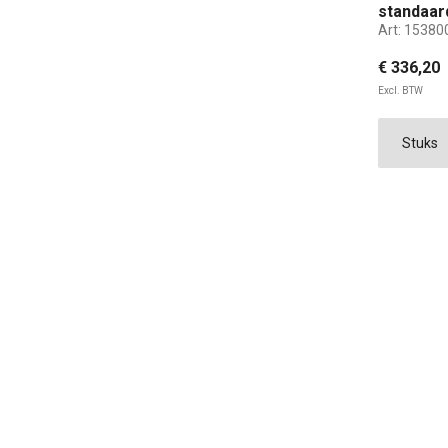
standaar
Art:
15380
wit
€ 336,20
Excl. BTW