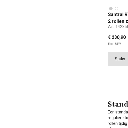
Santral R
2 rollen
Art:
14235
€ 230,90
Excl. BTW
Stand
Een standaa
reguliere t
rollen tijd