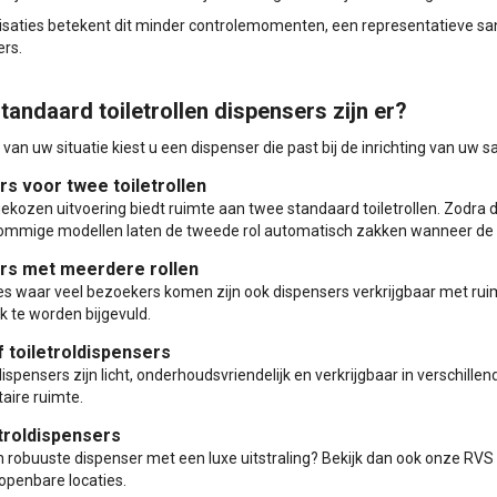
isaties betekent dit minder controlemomenten, een representatieve sa
rs.
tandaard toiletrollen dispensers zijn er?
 van uw situatie kiest u een dispenser die past bij de inrichting van uw sa
s voor twee toiletrollen
kozen uitvoering biedt ruimte aan twee standaard toiletrollen. Zodra d
Sommige modellen laten de tweede rol automatisch zakken wanneer de e
rs met meerdere rollen
es waar veel bezoekers komen zijn ook dispensers verkrijgbaar met ruimt
k te worden bijgevuld.
 toiletroldispensers
ispensers zijn licht, onderhoudsvriendelijk en verkrijgbaar in verschille
taire ruimte.
troldispensers
 robuuste dispenser met een luxe uitstraling? Bekijk dan ook onze RVS d
openbare locaties.