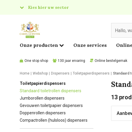
Kies hier uw sector
& Food
edical
Onze producten
Onze services
Online
One stop shop
130 jaar ervaring
Online bestelgemak
Home
Webshop
Dispensers
Toiletpapierdispensers
Standaard t
Stand
Toiletpapierdispensers
Standaard toiletrollen dispensers
13
prod
Jumborollen dispensers
Gevouwen toiletpapier dispensers
Doppenrollen dispensers
Compactrollen (hulsloos) dispensers