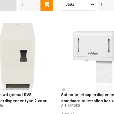
Toevoegen aan winkelwagen
n wit gecoat RVS
Satino toiletpapierdispens
ierdispenser type 2 voor
standaard toiletrollen hori
06
Art:
331080
 toiletrollen
wit