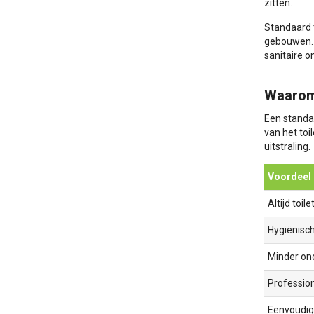
zitten.
Standaard 
gebouwen. B
sanitaire 
Waarom 
Een standa
van het toi
uitstraling.
Voordeel
Altijd toi
Hygiënisc
Minder on
Profession
Eenvoudig 