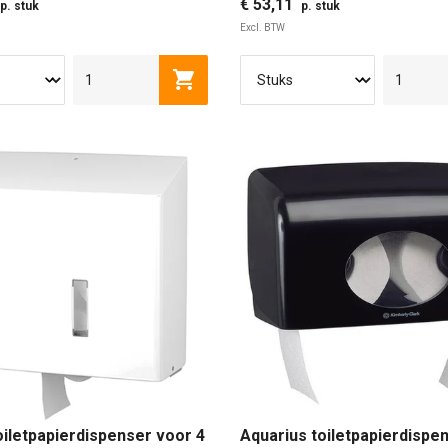
€ 53,11
p. stuk
p. stuk
Excl. BTW
Toevoegen aan winkelwagen
oiletpapierdispenser voor 4
Aquarius toiletpapierdispe