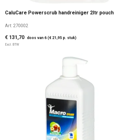
CaluCare Powerscrub handreiniger 2ltr pouch
Art:
270002
€ 131,70
doos van 6 (€ 21,95 p. stuk)
Excl. BTW