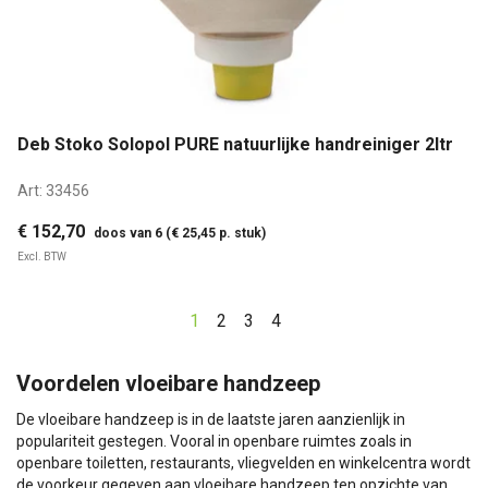
Deb Stoko Solopol PURE natuurlijke handreiniger 2ltr
Art:
33456
€ 152,70
doos van 6 (€ 25,45 p. stuk)
Excl. BTW
1
2
3
4
Voordelen vloeibare handzeep
De vloeibare handzeep is in de laatste jaren aanzienlijk in
populariteit gestegen. Vooral in openbare ruimtes zoals in
openbare toiletten, restaurants, vliegvelden en winkelcentra wordt
de voorkeur gegeven aan vloeibare handzeep ten opzichte van