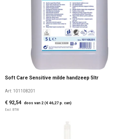
Soft Care Sensitive milde handzeep 5ltr
Art:
101108201
€ 92,54
doos van 2 (€ 46,27 p. can)
Excl. BTW