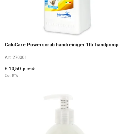
CaluCare Powerscrub handreiniger 1ltr handpomp
Art:
270001
€ 10,50
p. stuk
Excl. BTW