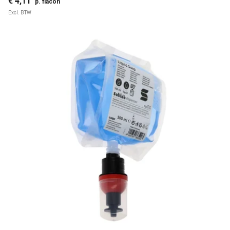
€ 4,11
p. flacon
Excl. BTW