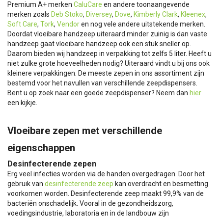
Premium A+ merken
CaluCare
en andere toonaangevende
merken zoals
Deb Stoko
,
Diversey
,
Dove
,
Kimberly Clark
,
Kleenex
,
Soft Care
,
Tork
,
Vendor
en nog vele andere uitstekende merken.
Doordat vloeibare handzeep uiteraard minder zuinig is dan vaste
handzeep gaat vloeibare handzeep ook een stuk sneller op.
Daarom bieden wij handzeep in verpakking tot zelfs 5 liter. Heeft u
niet zulke grote hoeveelheden nodig? Uiteraard vindt u bij ons ook
kleinere verpakkingen. De meeste zepen in ons assortiment zijn
bestemd voor het navullen van verschillende zeepdispensers.
Bent u op zoek naar een goede zeepdispenser? Neem dan
hier
een kijkje.
Vloeibare zepen met verschillende
eigenschappen
Desinfecterende zepen
Erg veel infecties worden via de handen overgedragen. Door het
gebruik van
desinfecterende zeep
kan overdracht en besmetting
voorkomen worden. Desinfecterende zeep maakt 99,9% van de
bacteriën onschadelijk. Vooral in de gezondheidszorg,
voedingsindustrie, laboratoria en in de landbouw zijn