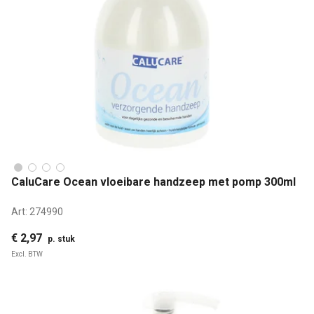
CaluCare Ocean vloeibare handzeep met pomp 300ml
Art:
274990
€ 2,97
p. stuk
Excl. BTW