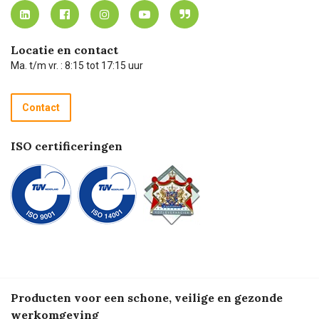
MVO
Mijn Carel Lurvink instructievideo's
Tevreden klanten
Carel Lurvink App
Carel Lurvink Blog
Hulp op afstand
Carel de podcast
Locatie en contact
Technische dienst
Ma. t/m vr. : 8:15 tot 17:15 uur
Retourneren
Recycle programma
Contact
Betalen
ISO certificeringen
Producten voor een schone, veilige en gezonde
werkomgeving