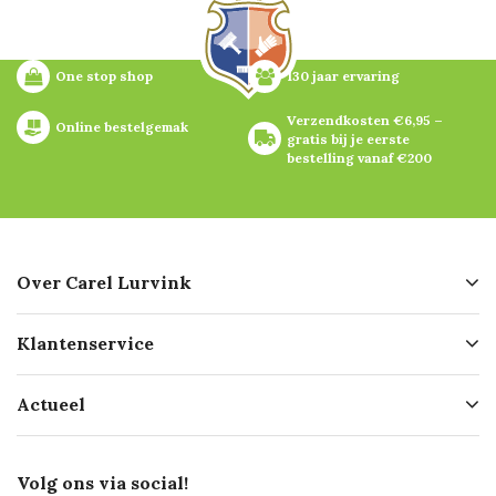
One stop shop
130 jaar ervaring
Verzendkosten €6,95 – 
Online bestelgemak
gratis bij je eerste 
bestelling vanaf €200
Over Carel Lurvink
Over ons
Klantenservice
Geschiedenis
Hofleverancier
Bestellen
Actueel
Missie
Bezorgen
Certificering
Software koppelingen
Merken
Werken bij Carel Lurvink
Mijn Carel Lurvink
Innovation LAB
Volg ons via social!