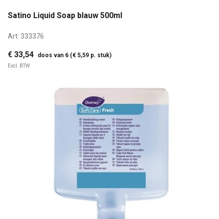
Satino Liquid Soap blauw 500ml
Art:
333376
€ 33,54
doos van 6 (€ 5,59 p. stuk)
Excl. BTW