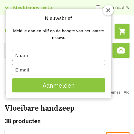
Kies hier uw sector
Prijzen inc. BTW
Nieuwsbrief
Menu
Meld je aan en blijf op de hoogte van het laatste
nieuws
Type
Search
Sca
your
name
Type
your
email
Aanmelden
Home
Webshop
Schoonmaakartikelen
Handzepen en huidcremes
Vloei
Vloeibare handzeep
38
producten