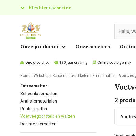
Kies hier uw sector
& Food
edical
Onze producten
Onze services
Online
One stop shop
130 jaar ervaring
Online bestelgemak
Home
Webshop
Schoonmaakartikelen
Entreematten
Voetveeg
Voetv
Entreematten
Schoonloopmatten
2
produ
Anti-slipmaterialen
Rubbermatten
Voetveegborstels en walzen
Desinfectiematten