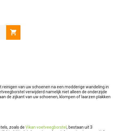
Toevoegen aan winkelwagen
het reinigen van uw schoenen na een modderige wandeling in
etveegborstel verwijderd namelijk niet alleen de onderzijde
 aan de zijkant van uw schoenen, klompen of laarzen plakken
tels, zoals de
Vikan voetveegborstel
, bestaan uit 3