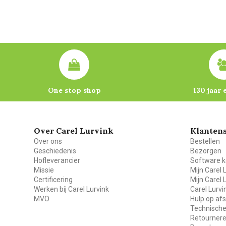
One stop shop
130 jaar 
Over Carel Lurvink
Klantens
Over ons
Bestellen
Geschiedenis
Bezorgen
Hofleverancier
Software k
Missie
Mijn Carel 
Certificering
Mijn Carel 
Werken bij Carel Lurvink
Carel Lurv
MVO
Hulp op af
Technische
Retourner