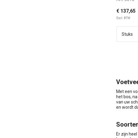
vezels
€ 137,65
Excl. BTW
Voetvee
Met een vo
het bos, na
van uw sch
en wordt d
Soorten
Er zijn hee