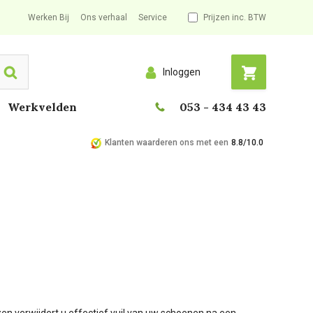
Werken Bij
Ons verhaal
Service
Prijzen inc. BTW
Inloggen
Search
Werkvelden
053 - 434 43 43
Klanten waarderen ons met een
8.8/10.0