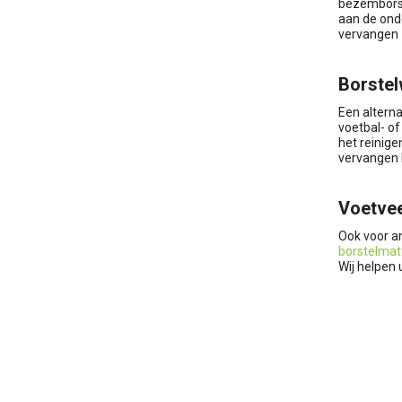
bezemborste
aan de onde
vervangen z
Borstel
Een alterna
voetbal- o
het reinig
vervangen k
Voetvee
Ook voor 
borstelmat
Wij helpen 