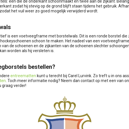
ls: één die de onderkant schoonmaakt en twee aan de zijkant. Belangrijk
rkant zodat hij stevig op de grond blijft staan tijdens het gebruik. Afhan
odat het vuil weer zo goed mogelijk verwijderd wordt.
wals
tief is een voetveegframe met borstelwals. Dit is een ronde borstel die 
f hockeyschoenen schoon te maken. Het nadeel van een voetveegframe me
en van de schoenen en de zijkanten van de schoenen slechter schoongem
an worden als hij versleten is.
gborstels bestellen?
andere
entreematten
kunt u terecht bij Carel Lurvink. Zo treft u in ons a
ten
. Toch meer informatie nodig? Neem dan contact op met een van onz
u graag verder!