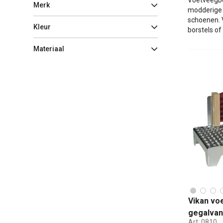
Voetveegbo
Merk
modderige 
schoenen. 
Kleur
borstels of
Materiaal
Vikan vo
gegalvan
Art:
0810