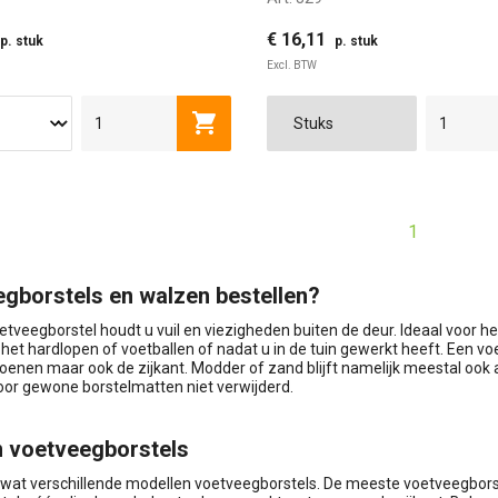
€ 16,11
p. stuk
p. stuk
Excl. BTW
Toevoegen aan winkelwagen
1
gborstels en walzen bestellen?
etveegborstel houdt u vuil en viezigheden buiten de deur. Ideaal voor 
 het hardlopen of voetballen of nadat u in de tuin gewerkt heeft. Een vo
oenen maar ook de zijkant. Modder of zand blijft namelijk meestal ook
oor gewone borstelmatten niet verwijderd.
 voetveegborstels
l wat verschillende modellen voetveegborstels. De meeste voetveegbors