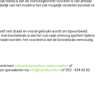
 hierbij is dat de voetveegborstel voorzien is van antislip
kelijk van het model is het ook mogelijk versleten borstels te
zelf niet draait en vooral gebruikt wordt om bijvoorbeeld
t borstelwals is dat het vuil vaak omhoog spettert tijdens
aakt worden. het voordeel is dat de borstelwals eenvoudig
ssortiment
schoonloopmatten,
rubbermatten
of
e specialisten via
info@carellurvink.nl
of 053 - 434 43 43.