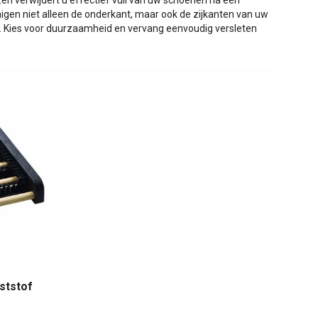
n verwijdert u effectief vuil van uw schoenen na een
inigen niet alleen de onderkant, maar ook de zijkanten van uw
p. Kies voor duurzaamheid en vervang eenvoudig versleten
ststof