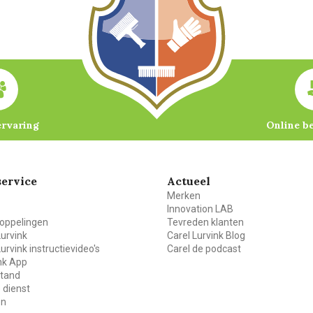
ervaring
Online b
ervice
Actueel
Merken
Innovation LAB
oppelingen
Tevreden klanten
Lurvink
Carel Lurvink Blog
Lurvink instructievideo's
Carel de podcast
ink App
stand
 dienst
en