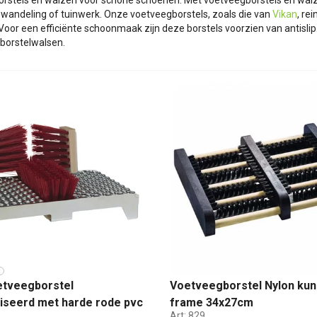
rstels en walzen voor schone schoenen. Met voetveegborstels en walze
wandeling of tuinwerk. Onze voetveegborstels, zoals die van
Vikan
, re
Voor een efficiënte schoonmaak zijn deze borstels voorzien van antisli
 borstelwalsen.
etveegborstel
Voetveegborstel Nylon kun
iseerd met harde rode pvc
frame 34x27cm
Art:
829