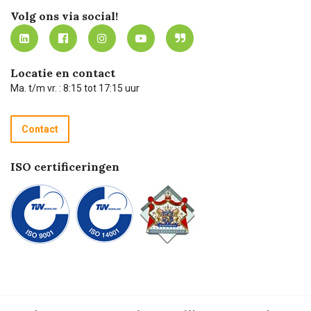
Werken bij Carel Lurvink
Mijn Carel Lurvink
Innovation LAB
Volg ons via social!
MVO
Mijn Carel Lurvink instructievideo's
Tevreden klanten
Carel Lurvink App
Carel Lurvink Blog
Hulp op afstand
Carel de podcast
Locatie en contact
Technische dienst
Ma. t/m vr. : 8:15 tot 17:15 uur
Retourneren
Recycle programma
Contact
Betalen
ISO certificeringen