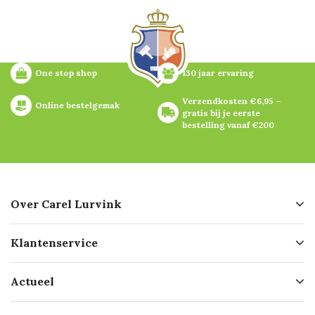
One stop shop
130 jaar ervaring
Verzendkosten €6,95 – 
Online bestelgemak
gratis bij je eerste 
bestelling vanaf €200
Over Carel Lurvink
Over ons
Klantenservice
Geschiedenis
Hofleverancier
Bestellen
Actueel
Missie
Bezorgen
Certificering
Software koppelingen
Merken