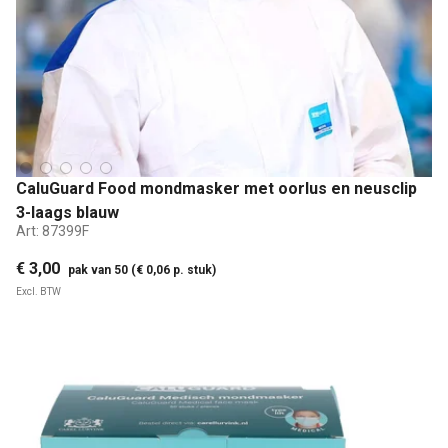
CaluGuard Food mondmasker met oorlus en neusclip
3-laags blauw
Art:
87399F
€ 3,00
pak van 50 (€ 0,06 p. stuk)
Excl. BTW