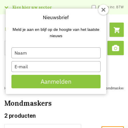
Kies hier uw sector
Prijzen inc. BTW
Nieuwsbrief
Menu
Meld je aan en blijf op de hoogte van het laatste
nieuws
Type
Search
Sca
your
name
Type
your
email
Aanmelden
Home
Webshop
Veiligheidsartikelen
Adembescherming
Mondmaskers
Mondmaskers
2
producten