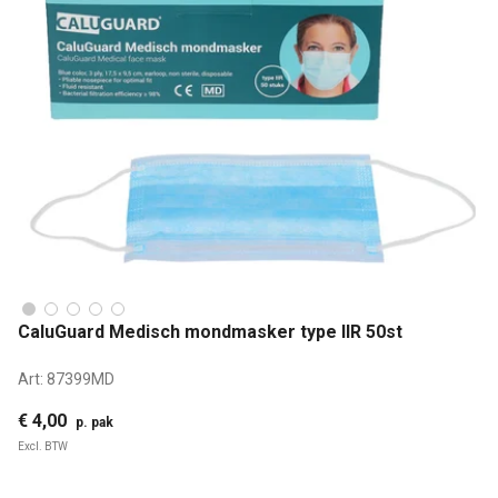
CaluGuard Medisch mondmasker type IIR 50st
Art:
87399MD
€ 4,00
p. pak
Excl. BTW