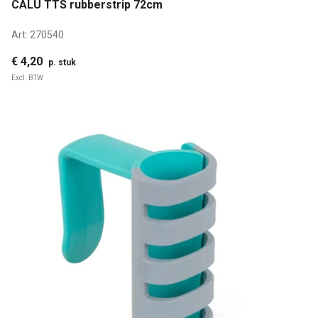
CALU TTS rubberstrip 72cm
Art:
270540
€ 4,20
p. stuk
Excl. BTW