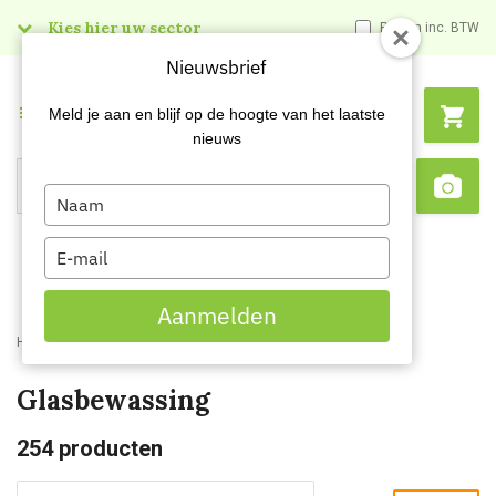
Kies hier uw sector
Prijzen inc. BTW
Nieuwsbrief
Menu
Meld je aan en blijf op de hoogte van het laatste
nieuws
Type
Search
Sca
your
name
Type
your
email
Aanmelden
Home
Webshop
Schoonmaakartikelen
Glasbewassing
Glasbewassing
254
producten