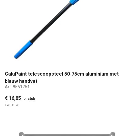
CaluPaint telescoopsteel 50-75cm aluminium met
blauw handvat
Art:
8551751
€ 16,85
p. stuk
Excl. BTW