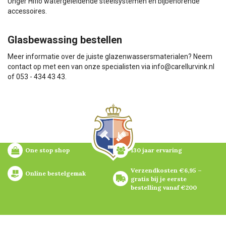
Unger Hiflo watergeleidende steelsystemen en bijbehorende
accessoires.
Glasbewassing bestellen
Meer informatie over de juiste glazenwassersmaterialen? Neem
contact op met een van onze specialisten via
info@carellurvink.nl
of 053 - 434 43 43.
One stop shop
130 jaar ervaring
Verzendkosten €6,95 – 
Online bestelgemak
gratis bij je eerste 
bestelling vanaf €200