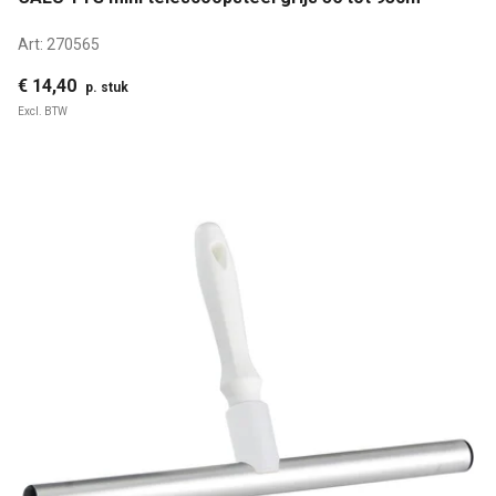
Art:
270565
€ 14,40
p. stuk
Excl. BTW