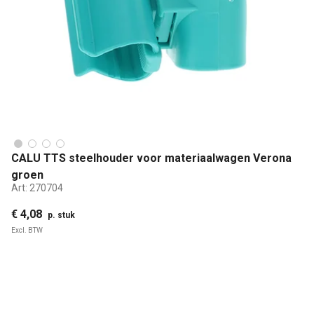
CALU TTS steelhouder voor materiaalwagen Verona
groen
Art:
270704
€ 4,08
p. stuk
Excl. BTW