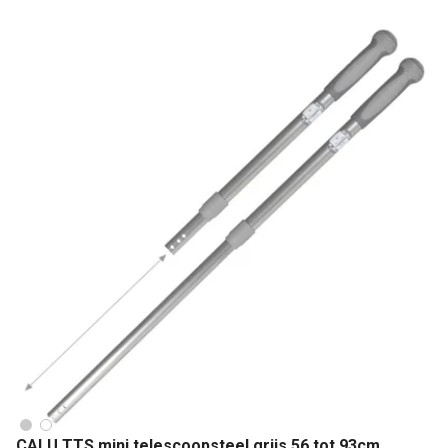
CALU TTS mini telescoopsteel grijs 56 tot 93cm