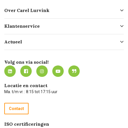
Over Carel Lurvink
Over ons
Klantenservice
Geschiedenis
Hofleverancier
Bestellen
Actueel
Missie
Bezorgen
Certificering
Software koppelingen
Merken
Werken bij Carel Lurvink
Mijn Carel Lurvink
Innovation LAB
Volg ons via social!
MVO
Mijn Carel Lurvink instructievideo's
Tevreden klanten
Carel Lurvink App
Carel Lurvink Blog
Hulp op afstand
Carel de podcast
Locatie en contact
Technische dienst
Ma. t/m vr. : 8:15 tot 17:15 uur
Retourneren
Recycle programma
Contact
Betalen
ISO certificeringen