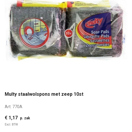
Multy staalwolspons met zeep 10st
Art:
770A
€ 1,17
p. zak
Excl. BTW