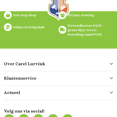
One stop shop
130 jaar ervaring
Verzendkosten €6,95 – 
Online bestelgemak
gratis bij je eerste 
bestelling vanaf €200
Over Carel Lurvink
Over ons
Klantenservice
Geschiedenis
Hofleverancier
Bestellen
Actueel
Missie
Bezorgen
Certificering
Software koppelingen
Merken
Werken bij Carel Lurvink
Mijn Carel Lurvink
Innovation LAB
Volg ons via social!
MVO
Mijn Carel Lurvink instructievideo's
Tevreden klanten