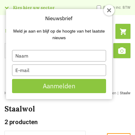
Kies hier uw sector
Prijzen inc. BTW
Nieuwsbrief
Menu
Meld je aan en blijf op de hoogte van het laatste
nieuws
Type
Search
Sca
your
name
Type
your
email
Aanmelden
Home
Webshop
Schoonmaakartikelen
Schoonmaakmaterialen
Staalwol
Staalwol
2
producten