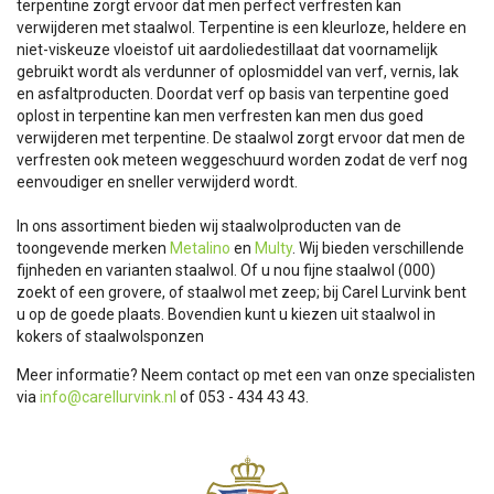
terpentine zorgt ervoor dat men perfect verfresten kan
verwijderen met staalwol. Terpentine is een kleurloze, heldere en
niet-viskeuze vloeistof uit aardoliedestillaat dat voornamelijk
gebruikt wordt als verdunner of oplosmiddel van verf, vernis, lak
en asfaltproducten. Doordat verf op basis van terpentine goed
oplost in terpentine kan men verfresten kan men dus goed
verwijderen met terpentine. De staalwol zorgt ervoor dat men de
verfresten ook meteen weggeschuurd worden zodat de verf nog
eenvoudiger en sneller verwijderd wordt.
In ons assortiment bieden wij staalwolproducten van de
toongevende merken
Metalino
en
Multy
. Wij bieden verschillende
fijnheden en varianten staalwol. Of u nou fijne staalwol (000)
zoekt of een grovere, of staalwol met zeep; bij Carel Lurvink bent
u op de goede plaats. Bovendien kunt u kiezen uit staalwol in
kokers of staalwolsponzen
Meer informatie? Neem contact op met een van onze specialisten
via
info@carellurvink.nl
of 053 - 434 43 43.