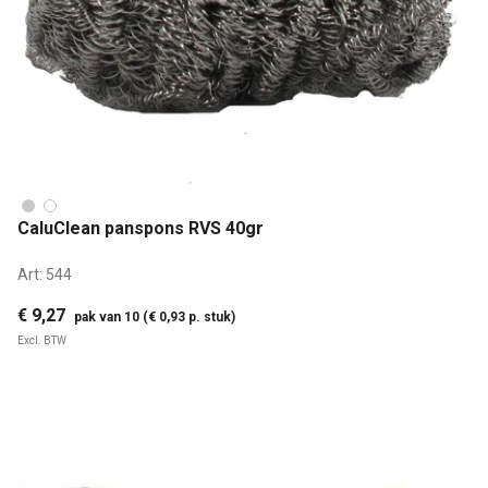
CaluClean panspons RVS 40gr
Art:
544
€ 9,27
pak van 10 (€ 0,93 p. stuk)
Excl. BTW