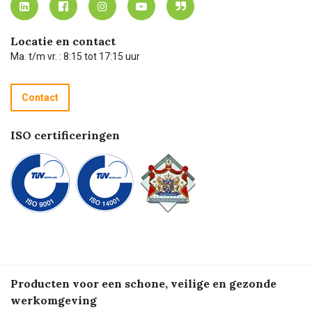
Carel Lurvink App
Carel Lurvink Blog
Hulp op afstand
Carel de podcast
Locatie en contact
Technische dienst
Ma. t/m vr. : 8:15 tot 17:15 uur
Retourneren
Recycle programma
Contact
Betalen
ISO certificeringen
Producten voor een schone, veilige en gezonde
werkomgeving