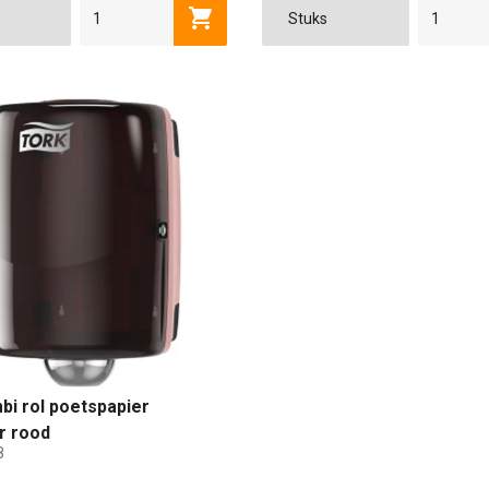
Toevoegen aan winkelwagen
bi rol poetspapier
r rood
8