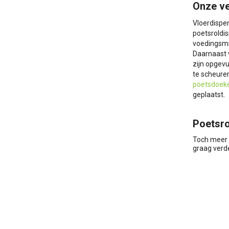
Onze ve
Vloerdispe
poetsroldis
voedingsmi
Daarnaast 
zijn opgevu
te scheuren
poetsdoek
geplaatst.
Poetsro
Toch meer 
graag verd