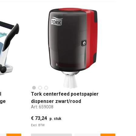
l
Tork centerfeed poetspapier
age
dispenser zwart/rood
Art:
659008
€ 73,24
p. stuk
Excl. BTW