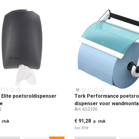
 Elite poetsroldispenser
Tork Performance poetsro
ne
dispenser voor wandmont
S
Art:
652100
turquoise/wit
€ 91,28
. stuk
p. stuk
Excl. BTW