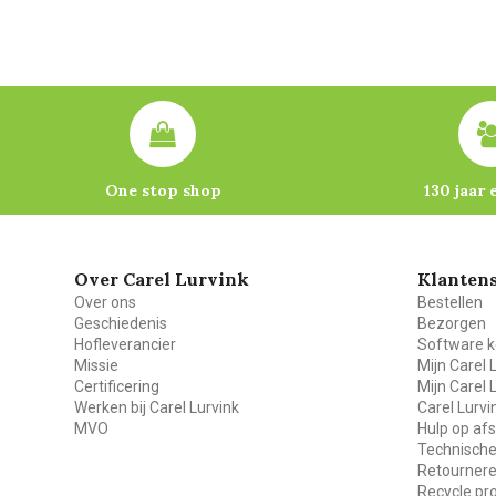
One stop shop
130 jaar 
Over Carel Lurvink
Klantens
Over ons
Bestellen
Geschiedenis
Bezorgen
Hofleverancier
Software k
Missie
Mijn Carel 
Certificering
Mijn Carel 
Werken bij Carel Lurvink
Carel Lurv
MVO
Hulp op af
Technische
Retourner
Recycle p