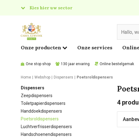
Kies hier uw sector
& Food
edical
Onze producten
Onze services
Online
One stop shop
130 jaar ervaring
Online bestelgemak
Home
Webshop
Dispensers
Poetsroldispensers
Poets
Dispensers
Zeepdispensers
4
produ
Toiletpapierdispensers
Handdoekdispensers
Poetsroldispensers
Luchtverfrisserdispensers
Handschoenendispensers