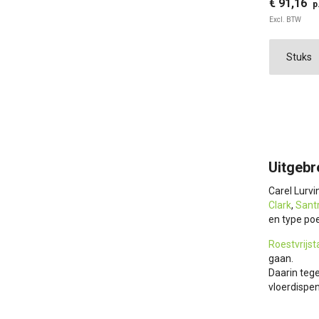
€ 91,16
p
Excl. BTW
Uitgebr
Carel Lurv
Clark
,
Santr
en type po
Roestvrijst
gaan.
Daarin tege
vloerdispe