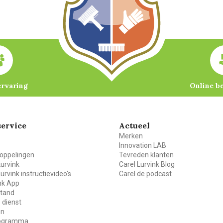
ervaring
Online b
ervice
Actueel
Merken
Innovation LAB
oppelingen
Tevreden klanten
Lurvink
Carel Lurvink Blog
Lurvink instructievideo's
Carel de podcast
ink App
stand
 dienst
en
rogramma