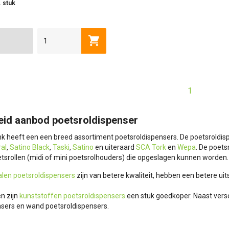
. stuk
Toevoegen aan winkelwagen
1
eid aanbod poetsroldispenser
ink heeft een een breed assortiment poetsroldispensers. De poetsroldi
al
,
Satino Black
,
Taski
,
Satino
en uiteraard
SCA Tork
en
Wepa
. De poets
etsrollen (midi of mini poetsrolhouders) die opgeslagen kunnen worden.
alen poetsroldispensers
zijn van betere kwaliteit, hebben een betere ui
n zijn
kunststoffen poetsroldispensers
een stuk goedkoper. Naast versc
nsers en wand poetsroldispensers.