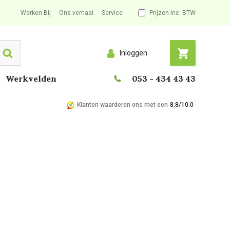
Werken Bij
Ons verhaal
Service
Prijzen inc. BTW
Inloggen
Search
Werkvelden
053 - 434 43 43
Klanten waarderen ons met een
8.8/10.0