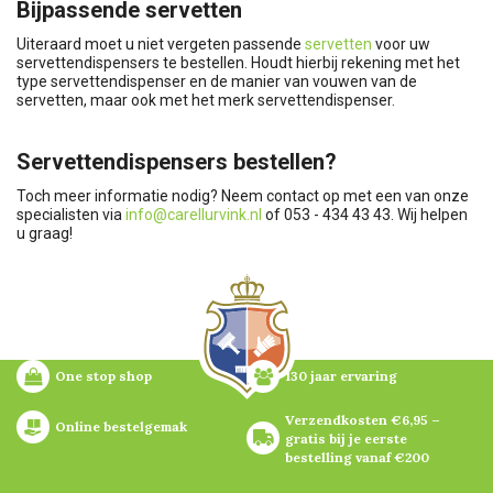
Bijpassende servetten
Uiteraard moet u niet vergeten passende
servetten
voor uw
servettendispensers te bestellen. Houdt hierbij rekening met het
type servettendispenser en de manier van vouwen van de
servetten, maar ook met het merk servettendispenser.
Servettendispensers bestellen?
Toch meer informatie nodig? Neem contact op met een van onze
specialisten via
info@carellurvink.nl
of 053 - 434 43 43. Wij helpen
u graag!
One stop shop
130 jaar ervaring
Verzendkosten €6,95 – 
Online bestelgemak
gratis bij je eerste 
bestelling vanaf €200