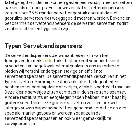
tafel gelegd worden en kunnen gasten eenvoudig meer servetten
pakken als dit nodig is. Er is bewezen dat servettendispensers
zorgen voor 25 % minder servettengebruik doordat de niet
gebruikte servetten niet weggegooid moeten worden. Bovendien
beschermen servettendispensers de servetten servetten zodat
ze allemaal fris en hygiënisch zijn.
Typen Servettendispensers
De servettendispensers die wij aanbieden zijn van het
toongevende merk
Tork
. Tork staat bekend voor uitstekende
producten van hoge kwaliteit materialen. In ons assortiment
bieden wij verschillende typen stevige en efficiënte
servettendispensers. De servettendispensers verschillen in het
type servetten. Sommige restaurants of eetgelegenheden
hebben meer baat bij kleine servetjes, zoals bijvoorbeeld ijssalons.
Deze kleine servetjes zitten compact in de servettendispenser.
Andere restaurants en eetgelegenheden hebben meer baat bij
grotere servetten. Deze grotere servetten worden ook wel
intergevouwen dispenserservetten genoemd omdat ze op een
speciale manier gevouwen worden zodat ze in de
servettendispenser passen en ook weer gemakkelijk te
verwijderen zijn.