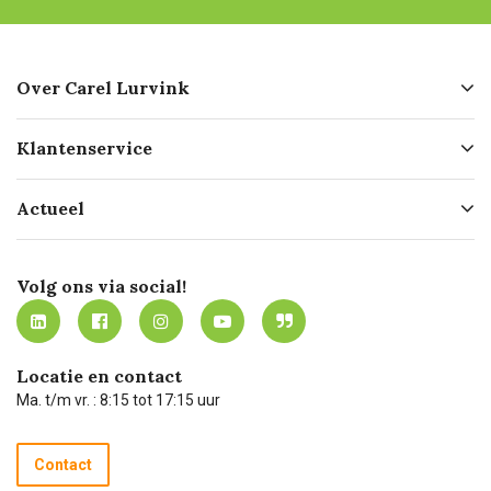
Over Carel Lurvink
Over ons
Klantenservice
Geschiedenis
Hofleverancier
Bestellen
Actueel
Missie
Bezorgen
Certificering
Software koppelingen
Merken
Werken bij Carel Lurvink
Mijn Carel Lurvink
Innovation LAB
Volg ons via social!
MVO
Mijn Carel Lurvink instructievideo's
Tevreden klanten
Carel Lurvink App
Carel Lurvink Blog
Hulp op afstand
Carel de podcast
Locatie en contact
Technische dienst
Ma. t/m vr. : 8:15 tot 17:15 uur
Retourneren
Recycle programma
Contact
Betalen