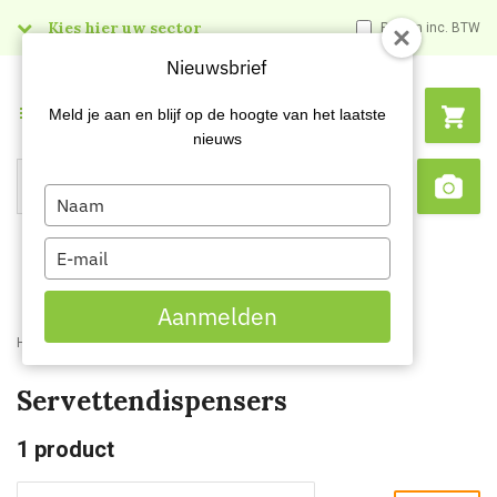
Kies hier uw sector
Prijzen inc. BTW
Nieuwsbrief
Menu
Meld je aan en blijf op de hoogte van het laatste
nieuws
Type
Search
Sca
your
name
Type
your
email
Aanmelden
Home
Webshop
Dispensers
Servettendispensers
Servettendispensers
1
product