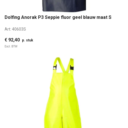
Dolfing Anorak P3 Seppie fluor geel blauw maat S
Art:
40603S
€ 92,40
p. stuk
Excl. BTW