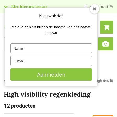
Kies hier uw sector
Prijzen inc. BTW
Nieuwsbrief
Menu
Meld je aan en blijf op de hoogte van het laatste
nieuws
Type
Search
Sca
your
name
Type
your
email
Aanmelden
Home
Webshop
Werkkleding
Professionele regenkleding
High visibility
High visibility regenkleding
12
producten