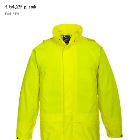
€ 54,29
p. stuk
Excl. BTW