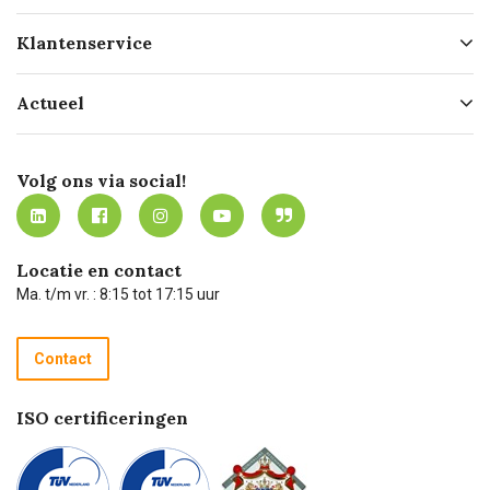
Over ons
Klantenservice
Geschiedenis
Hofleverancier
Bestellen
Actueel
Missie
Bezorgen
Certificering
Software koppelingen
Merken
Werken bij Carel Lurvink
Mijn Carel Lurvink
Innovation LAB
Volg ons via social!
MVO
Mijn Carel Lurvink instructievideo's
Tevreden klanten
Carel Lurvink App
Carel Lurvink Blog
Hulp op afstand
Carel de podcast
Locatie en contact
Technische dienst
Ma. t/m vr. : 8:15 tot 17:15 uur
Retourneren
Recycle programma
Contact
Betalen
ISO certificeringen