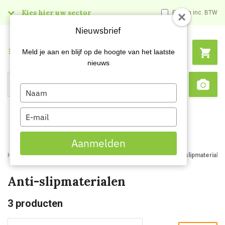
Kies hier uw sector
Prijzen inc. BTW
Nieuwsbrief
Menu
Meld je aan en blijf op de hoogte van het laatste
nieuws
Type
Search
Sca
your
name
Type
your
email
Aanmelden
Home
Webshop
Schoonmaakartikelen
Entreematten
Anti-slipmateriale
Anti-slipmaterialen
3
producten