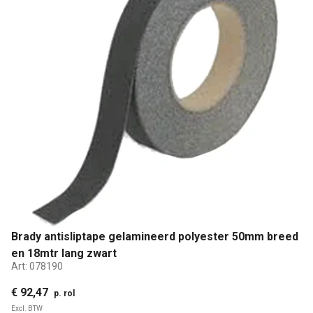
Brady antisliptape gelamineerd polyester 50mm breed
en 18mtr lang zwart
Art:
078190
€ 92,47
p. rol
Excl. BTW