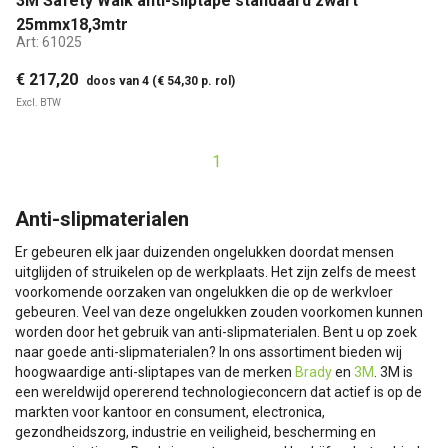
3M Safety Walk anti-sliptape standaard zwart
25mmx18,3mtr
Art:
61025
€ 217,20
doos van 4 (€ 54,30 p. rol)
Excl. BTW
1
Anti-slipmaterialen
Er gebeuren elk jaar duizenden ongelukken doordat mensen
uitglijden of struikelen op de werkplaats. Het zijn zelfs de meest
voorkomende oorzaken van ongelukken die op de werkvloer
gebeuren. Veel van deze ongelukken zouden voorkomen kunnen
worden door het gebruik van anti-slipmaterialen. Bent u op zoek
naar goede anti-slipmaterialen? In ons assortiment bieden wij
hoogwaardige anti-sliptapes van de merken
Brady
en
3M
. 3M is
een wereldwijd opererend technologieconcern dat actief is op de
markten voor kantoor en consument, electronica,
gezondheidszorg, industrie en veiligheid, bescherming en