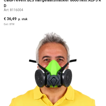
CaluPrevent BLS halfgelaatsmasker 8600 next A2P3 R
D
Art:
8116004
€ 36,49
p. stuk
Excl. BTW