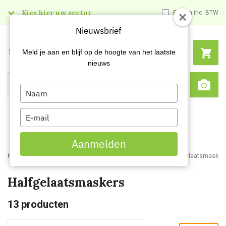
Kies hier uw sector
Prijzen inc. BTW
Nieuwsbrief
Menu
Meld je aan en blijf op de hoogte van het laatste
nieuws
Type
Search
Sca
your
name
Type
your
email
Aanmelden
Home
Webshop
Veiligheidsartikelen
Adembescherming
Gelaatsmasker
Halfgelaatsmaskers
13
producten