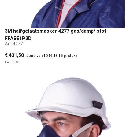
3M halfgelaatsmasker 4277 gas/damp/ stof
FFABE1P3D
Art:
4277
€ 431,50
doos van 10 (€ 43,15 p. stuk)
Excl. BTW