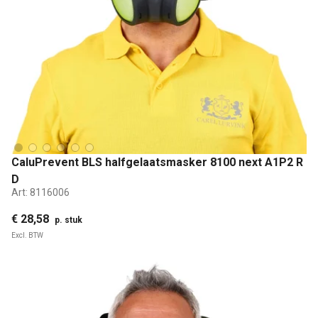
CaluPrevent BLS halfgelaatsmasker 8100 next A1P2 R
D
Art:
8116006
€ 28,58
p. stuk
Excl. BTW