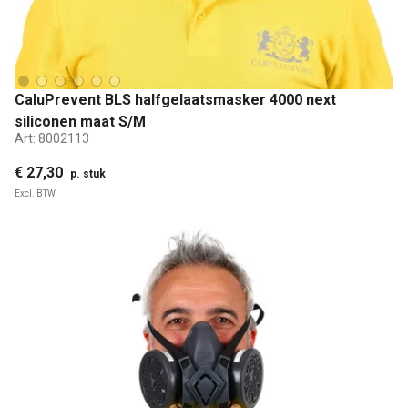
CaluPrevent BLS halfgelaatsmasker 4000 next
siliconen maat S/M
Art:
8002113
€ 27,30
p. stuk
Excl. BTW