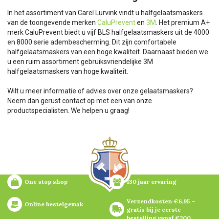
In het assortiment van Carel Lurvink vindt u halfgelaatsmaskers
van de toongevende merken
CaluPrevent
en
3M
. Het premium A+
merk CaluPrevent biedt u vijf BLS halfgelaatsmaskers uit de 4000
en 8000 serie adembescherming. Dit zijn comfortabele
halfgelaatsmaskers van een hoge kwaliteit. Daarnaast bieden we
u een ruim assortiment gebruiksvriendelijke 3M
halfgelaatsmaskers van hoge kwaliteit.
Wilt u meer informatie of advies over onze gelaatsmaskers?
Neem dan gerust contact op met een van onze
productspecialisten. We helpen u graag!
One stop shop
130 jaar ervaring
Verzendkosten €6,95 – 
Online bestelgemak
gratis bij je eerste 
bestelling vanaf €200