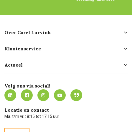
Over Carel Lurvink
Over ons
Klantenservice
Geschiedenis
Hofleverancier
Bestellen
Actueel
Missie
Bezorgen
Certificering
Software koppelingen
Merken
Werken bij Carel Lurvink
Mijn Carel Lurvink
Innovation LAB
Volg ons via social!
MVO
Mijn Carel Lurvink instructievideo's
Tevreden klanten
Carel Lurvink App
Carel Lurvink Blog
Hulp op afstand
Carel de podcast
Locatie en contact
Technische dienst
Ma. t/m vr. : 8:15 tot 17:15 uur
Retourneren
Recycle programma