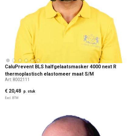
CaluPrevent BLS halfgelaatsmasker 4000 next R
thermoplastisch elastomeer maat S/M
Art:
8002111
€ 20,48
p. stuk
Excl. BTW