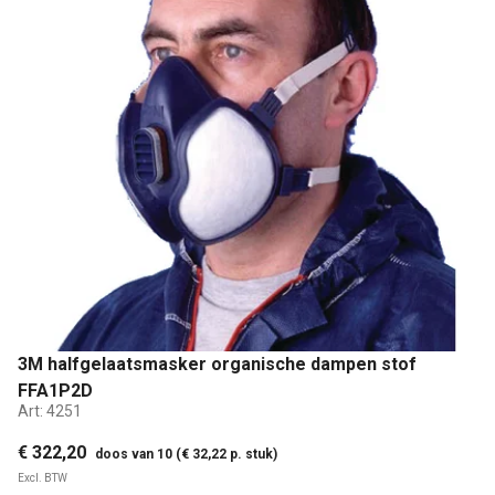
3M halfgelaatsmasker organische dampen stof
FFA1P2D
Art:
4251
€ 322,20
doos van 10 (€ 32,22 p. stuk)
Excl. BTW