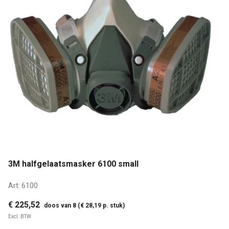
3M halfgelaatsmasker 6100 small
Art:
6100
€ 225,52
doos van 8 (€ 28,19 p. stuk)
Excl. BTW