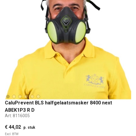
CaluPrevent BLS halfgelaatsmasker 8400 next
ABEK1P3 R D
Art:
8116005
€ 44,02
p. stuk
Excl. BTW