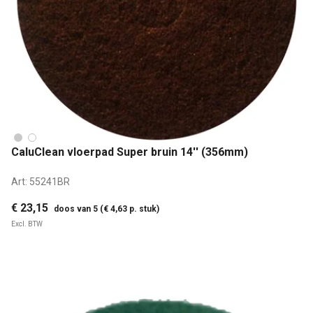
CaluClean vloerpad Super bruin 14'' (356mm)
Art:
55241BR
€ 23,15
doos van 5 (€ 4,63 p. stuk)
Excl. BTW