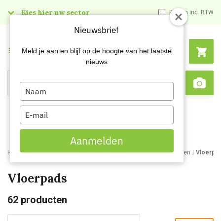
Kies hier uw sector
Prijzen inc. BTW
Nieuwsbrief
Menu
Meld je aan en blijf op de hoogte van het laatste
nieuws
Type
Search
Sca
your
name
Type
your
email
Aanmelden
Home
Webshop
Schoonmaakartikelen
Schoonmaakmaterialen
Vloerpa
Vloerpads
62
producten