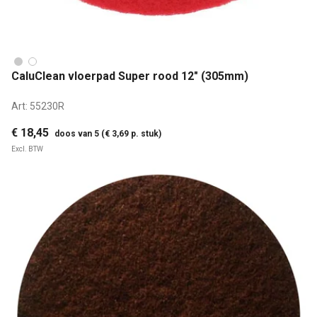
CaluClean vloerpad Super rood 12" (305mm)
Art:
55230R
€ 18,45
doos van 5 (€ 3,69 p. stuk)
Excl. BTW