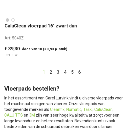
CaluClean vloerpad 16" zwart dun
Art:
5040Z
€ 39,30
doos van 10 (€ 3,93 p. stuk)
Excl. BTW
1
2
3
4
5
6
Vloerpads bestellen?
In het assortiment van Carel Lurvink vindt u diverse vloerpads voor
het machinaal reinigen van vloeren. Onze vloerpads van
toongevende merken als
Cleanfix
,
Numatic
,
Taski
,
CaluClean
,
CALU TTS
en
3M
zijn van zeer hoge kwaliteit wat zorgt voor een
lange levensduur en betere resultaten. Bovendien kunt u vaak
beide zeiden van de schuurpad gebruiken waardoor u langer