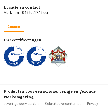
Hulp op afstand
Carel de podcast
Locatie en contact
Technische dienst
Ma. t/m vr. : 8:15 tot 17:15 uur
Retourneren
Recycle programma
Contact
Betalen
ISO certificeringen
Producten voor een schone, veilige en gezonde
werkomgeving
Leveringsvoorwaarden
Gebruiksovereenkomst
Privacy