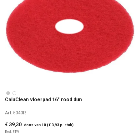
CaluClean vloerpad 16" rood dun
Art:
5040R
€ 39,30
doos van 10 (€ 3,93 p. stuk)
Excl. BTW