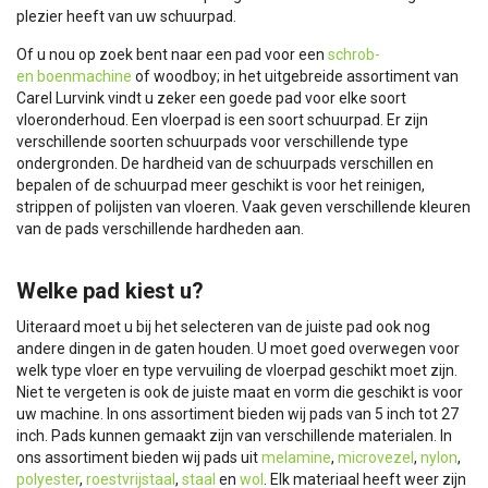
plezier heeft van uw schuurpad.
Of u nou op zoek bent naar een pad voor een
schrob-
en boenmachine
of woodboy; in het uitgebreide assortiment van
Carel Lurvink vindt u zeker een goede pad voor elke soort
vloeronderhoud. Een vloerpad is een soort schuurpad. Er zijn
verschillende soorten schuurpads voor verschillende type
ondergronden. De hardheid van de schuurpads verschillen en
bepalen of de schuurpad meer geschikt is voor het reinigen,
strippen of polijsten van vloeren. Vaak geven verschillende kleuren
van de pads verschillende hardheden aan.
Welke pad kiest u?
Uiteraard moet u bij het selecteren van de juiste pad ook nog
andere dingen in de gaten houden. U moet goed overwegen voor
welk type vloer en type vervuiling de vloerpad geschikt moet zijn.
Niet te vergeten is ook de juiste maat en vorm die geschikt is voor
uw machine. In ons assortiment bieden wij pads van 5 inch tot 27
inch. Pads kunnen gemaakt zijn van verschillende materialen. In
ons assortiment bieden wij pads uit
melamine
,
microvezel
,
nylon
,
polyester
,
roestvrijstaal
,
staal
en
wol
. Elk materiaal heeft weer zijn