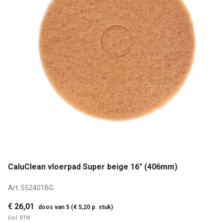
CaluClean vloerpad Super beige 16" (406mm)
Art:
552401BG
€ 26,01
doos van 5 (€ 5,20 p. stuk)
Excl. BTW