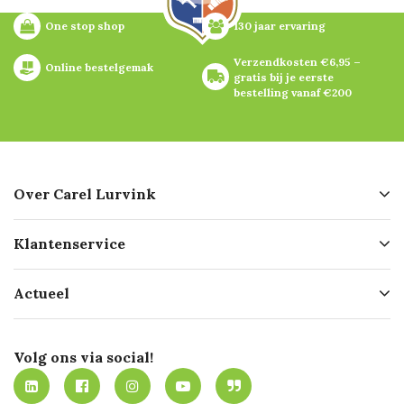
One stop shop
130 jaar ervaring
Verzendkosten €6,95 – 
Online bestelgemak
gratis bij je eerste 
bestelling vanaf €200
Over Carel Lurvink
Over ons
Klantenservice
Geschiedenis
Hofleverancier
Bestellen
Actueel
Missie
Bezorgen
Certificering
Software koppelingen
Merken
Werken bij Carel Lurvink
Mijn Carel Lurvink
Innovation LAB
Volg ons via social!
MVO
Mijn Carel Lurvink instructievideo's
Tevreden klanten
Carel Lurvink App
Carel Lurvink Blog