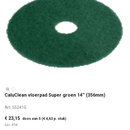
CaluClean vloerpad Super groen 14'' (356mm)
Art:
55241G
€ 23,15
doos van 5 (€ 4,63 p. stuk)
Excl. BTW