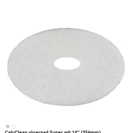
CaluClean vloerpad Super wit 14'' (356mm)