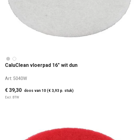
CaluClean vloerpad 16" wit dun
Art:
5040W
€ 39,30
doos van 10 (€ 3,93 p. stuk)
Excl. BTW