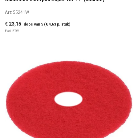
Art:
55241W
€ 23,15
doos van 5 (€ 4,63 p. stuk)
Excl. BTW