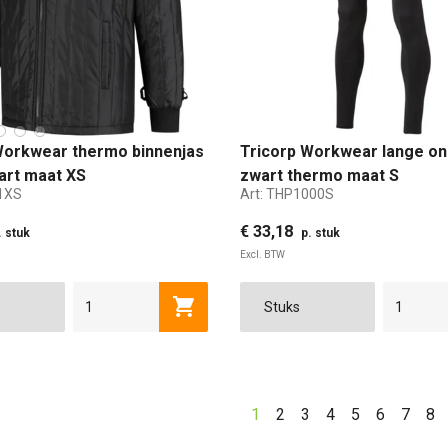
Workwear thermo binnenjas
Tricorp Workwear lange o
art maat XS
zwart thermo maat S
1XS
Art:
THP1000S
€ 33,18
. stuk
p. stuk
Excl. BTW
S
M
L
XL
2XL
S
3XL
M
4XL
L
5X
Toevoegen aan winkelwagen
1
2
3
4
5
6
7
8