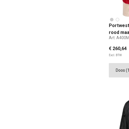
Portwest
rood maa
Art:
A400
€ 260,64
Excl. BTW
M