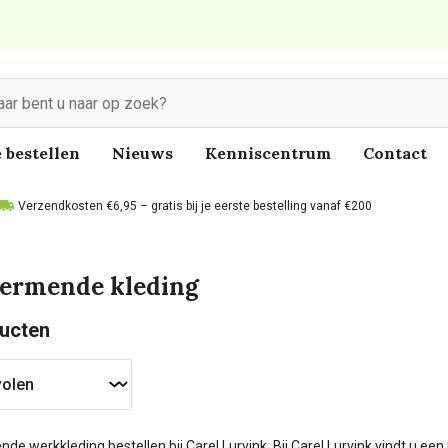
 bestellen
Nieuws
Kenniscentrum
Contact
Verzendkosten €6,95 – gratis bij je eerste bestelling vanaf €200
ermende kleding
ucten
e werkkleding bestellen bij Carel Lurvink. Bij Carel Lurvink vindt u e