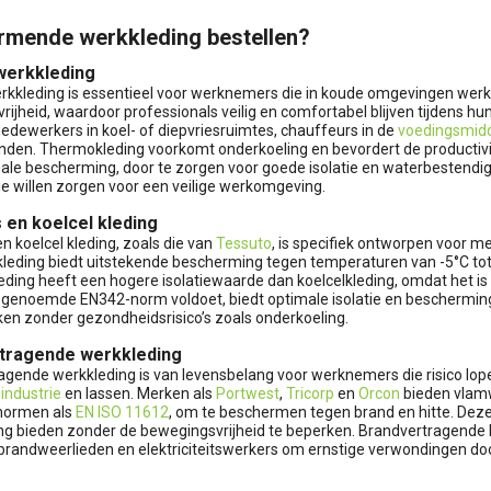
mende werkkleding bestellen?
erkkleding
kkleding is essentieel voor werknemers die in koude omgevingen werken.
ijheid, waardoor professionals veilig en comfortabel blijven tijdens hu
dewerkers in koel- of diepvriesruimtes, chauffeurs in de
voedingsmidd
den. Thermokleding voorkomt onderkoeling en bevordert de productivitei
ale bescherming, door te zorgen voor goede isolatie en waterbestendig
ie willen zorgen voor een veilige werkomgeving.
 en koelcel kleding
en koelcel kleding, zoals die van
Tessuto
, is specifiek ontworpen voor
leding biedt uitstekende bescherming tegen temperaturen van -5°C tot -
leding heeft een hogere isolatiewaarde dan koelcelkleding, omdat het i
 genoemde EN342-norm voldoet, biedt optimale isolatie en bescherming
ken zonder gezondheidsrisico’s zoals onderkoeling.
tragende werkkleding
gende werkkleding is van levensbelang voor werknemers die risico lope
industrie
en lassen. Merken als
Portwest
,
Tricorp
en
Orcon
bieden vlamw
snormen als
EN ISO 11612
, om te beschermen tegen brand en hitte. Deze
g bieden zonder de bewegingsvrijheid te beperken. Brandvertragende k
brandweerlieden en elektriciteitswerkers om ernstige verwondingen door