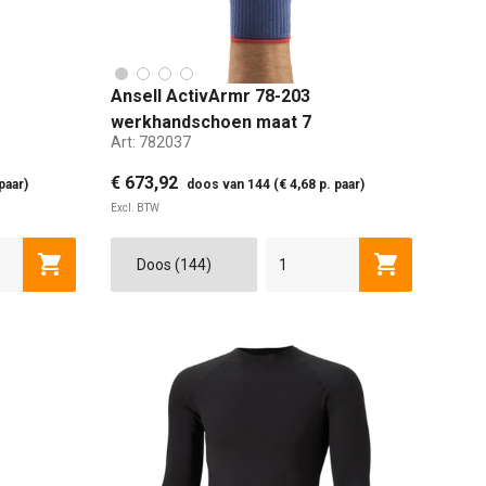
Ansell ActivArmr 78-203
werkhandschoen maat 7
Art:
782037
€ 673,92
paar)
doos van 144 (€ 4,68 p. paar)
Excl. BTW
 (M)
MAAT 7 (XS)
MAAT 9 (M)
Toevoegen aan winkelwagen
Toevoegen a