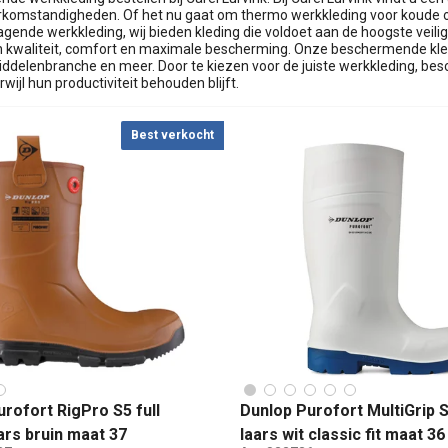
rkomstandigheden. Of het nu gaat om thermo werkkleding voor koude om
agende werkkleding, wij bieden kleding die voldoet aan de hoogste vei
 kwaliteit, comfort en maximale bescherming. Onze beschermende kleding
ddelenbranche en meer. Door te kiezen voor de juiste werkkleding, be
rwijl hun productiviteit behouden blijft.
Best verkocht
rofort RigPro S5 full
Dunlop Purofort MultiGrip 
ars bruin maat 37
laars wit classic fit maat 36