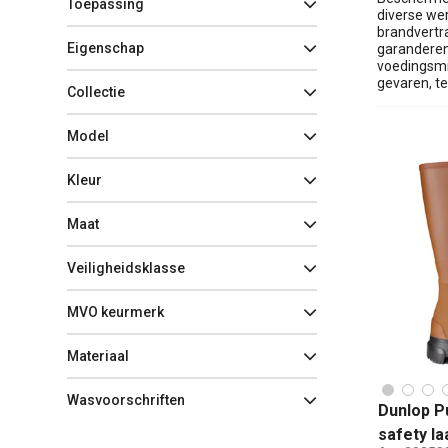
Toepassing
diverse we
brandvertr
Eigenschap
garanderen
voedingsmi
gevaren, te
Collectie
Model
Kleur
Maat
Veiligheidsklasse
MVO keurmerk
Materiaal
Wasvoorschriften
Dunlop Pu
safety la