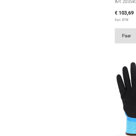
Art:
20358
€ 103,69
Excl. BTW
37