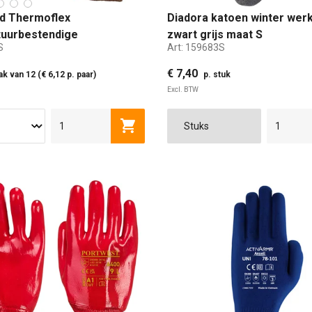
d Thermoflex
Diadora katoen winter wer
uurbestendige
zwart grijs maat S
S
Art:
159683S
andschoen maat S
€ 7,40
ak van 12 (€ 6,12 p. paar)
p. stuk
Excl. BTW
M
L
XL
S
M
XL
Toevoegen aan winkelwagen