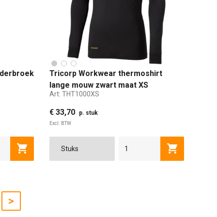
nderbroek
Tricorp Workwear thermoshirt
lange mouw zwart maat XS
Art:
THT1000XS
€ 33,70
p. stuk
Excl. BTW
L
XL
6XL
2XL
7XL
3XL
XS
8XL
4XL
S
M
L
XL
2XL
Toevoegen aan winkelwagen
Toevoegen a
>