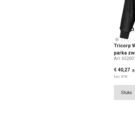
Tricorp 
parka zw
Art:
65200
€ 40,27
p
Excl. BTW
XS