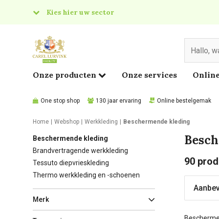
Kies hier uw sector
& Food
edical
Onze producten
Onze services
Online
One stop shop
130 jaar ervaring
Online bestelgemak
Home
Webshop
Werkkleding
Beschermende kleding
Besch
Beschermende kleding
Brandvertragende werkkleding
90
prod
Tessuto diepvrieskleding
Thermo werkkleding en -schoenen
Merk
Beschermend