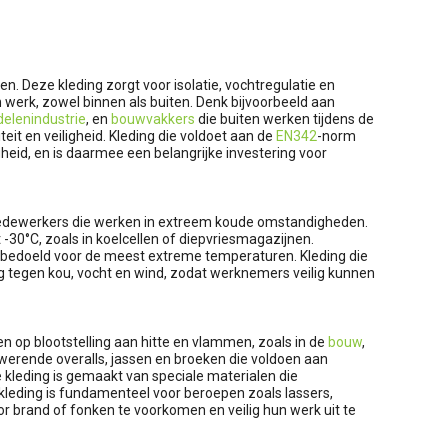
 Deze kleding zorgt voor isolatie, vochtregulatie en
n werk, zowel binnen als buiten. Denk bijvoorbeeld aan
elenindustrie
, en
bouwvakkers
die buiten werken tijdens de
t en veiligheid. Kleding die voldoet aan de
EN342
-norm
heid, en is daarmee een belangrijke investering voor
 medewerkers die werken in extreem koude omstandigheden.
30°C, zoals in koelcellen of diepvriesmagazijnen.
s bedoeld voor de meest extreme temperaturen. Kleding die
 tegen kou, vocht en wind, zodat werknemers veilig kunnen
n op blootstelling aan hitte en vlammen, zoals in de
bouw
,
erende overalls, jassen en broeken die voldoen aan
 kleding is gemaakt van speciale materialen die
leding is fundamenteel voor beroepen zoals lassers,
 brand of fonken te voorkomen en veilig hun werk uit te