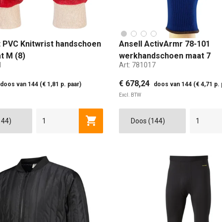
 PVC Knitwrist handschoen
Ansell ActivArmr 78-101
t M (8)
werkhandschoen maat 7
M
Art:
781017
€ 678,24
doos van 144 (€ 1,81 p. paar)
doos van 144 (€ 4,71 p. 
Excl. BTW
L
XL
2XL
MAAT 7 (XS)
MAAT 9
Toevoegen aan winkelwagen