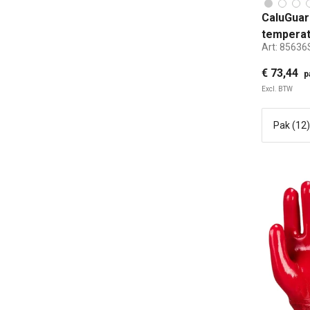
CaluGuar
temperat
Art:
85636
thermoh
€ 73,44
p
Excl. BTW
S