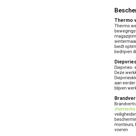
Bescher
Thermo w
Thermo wer
bewegingsvr
magazijnme
wintermaan
biedt optim
bedrijven d
Diepvries
Diepvries- 
Deze werkk
Diepvriesk
aan eerder
blijven wer
Brandver
Brandvertra
chemische 
veiligheid
beschermin
monteurs, 
voeren.