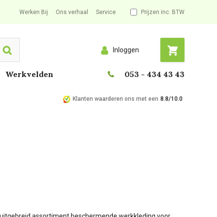
Werken Bij
Ons verhaal
Service
Prijzen inc. BTW
Inloggen
Search
Werkvelden
053 - 434 43 43
Klanten waarderen ons met een
8.8/10.0
en uitgebreid assortiment beschermende werkkleding voor