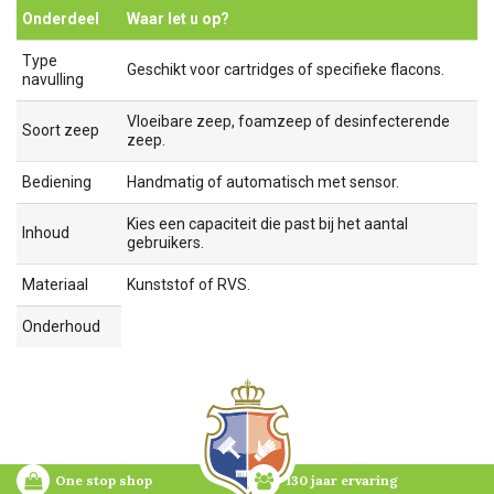
Onderdeel
Waar let u op?
Type
Geschikt voor cartridges of specifieke flacons.
navulling
Vloeibare zeep, foamzeep of desinfecterende
Soort zeep
zeep.
Bediening
Handmatig of automatisch met sensor.
Kies een capaciteit die past bij het aantal
Inhoud
gebruikers.
Materiaal
Kunststof of RVS.
Onderhoud
One stop shop
130 jaar ervaring