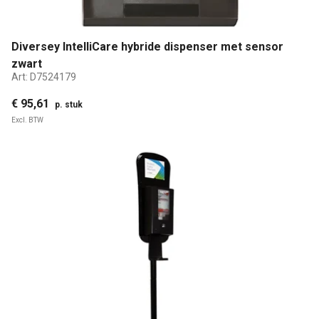
Diversey IntelliCare hybride dispenser met sensor
zwart
Art:
D7524179
€ 95,61
p. stuk
Excl. BTW