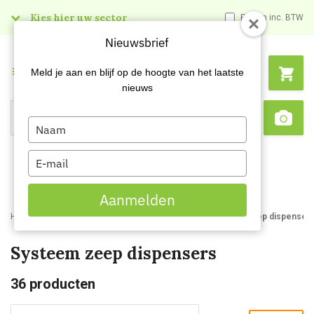
Kies hier uw sector
Prijzen inc. BTW
Nieuwsbrief
Menu
Meld je aan en blijf op de hoogte van het laatste
nieuws
Type
Search
Sca
your
name
Type
your
email
Aanmelden
Home
Webshop
Dispensers
Zeepdispensers
Systeem zeep dispenser
Systeem zeep dispensers
36
producten