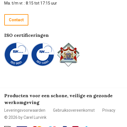
Technische dienst
Ma. t/m vr. : 8:15 tot 17:15 uur
Retourneren
Recycle programma
Contact
Betalen
ISO certificeringen
Producten voor een schone, veilige en gezonde
werkomgeving
Leveringsvoorwaarden
Gebruiksovereenkomst
Privacy
© 2026 by Carel Lurvink