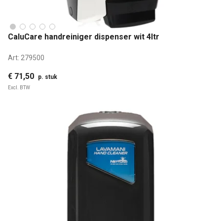
CaluCare handreiniger dispenser wit 4ltr
Art:
279500
€ 71,50
p. stuk
Excl. BTW