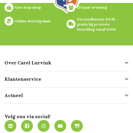
One stop shop
130 jaar ervaring
Verzendkosten €6,95 – 
Online bestelgemak
gratis bij je eerste 
bestelling vanaf €200
Over Carel Lurvink
Over ons
Klantenservice
Geschiedenis
Hofleverancier
Bestellen
Actueel
Missie
Bezorgen
Certificering
Software koppelingen
Merken
Werken bij Carel Lurvink
Mijn Carel Lurvink
Innovation LAB
Volg ons via social!
MVO
Mijn Carel Lurvink instructievideo's
Tevreden klanten
Carel Lurvink App
Carel Lurvink Blog