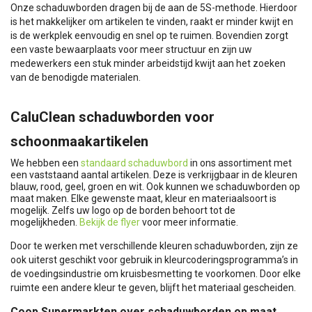
Onze schaduwborden dragen bij de aan de 5S-methode. Hierdoor
is het makkelijker om artikelen te vinden, raakt er minder kwijt en
is de werkplek eenvoudig en snel op te ruimen. Bovendien zorgt
een vaste bewaarplaats voor meer structuur en zijn uw
medewerkers een stuk minder arbeidstijd kwijt aan het zoeken
van de benodigde materialen.
CaluClean schaduwborden voor
schoonmaakartikelen
We hebben een
standaard schaduwbord
in ons assortiment met
een vaststaand aantal artikelen. Deze is verkrijgbaar in de kleuren
blauw, rood, geel, groen en wit. Ook kunnen we schaduwborden op
maat maken. Elke gewenste maat, kleur en materiaalsoort is
mogelijk. Zelfs uw logo op de borden behoort tot de
mogelijkheden.
Bekijk de flyer
voor meer informatie.
Door te werken met verschillende kleuren schaduwborden, zijn ze
ook uiterst geschikt voor gebruik in kleurcoderingsprogramma’s in
de voedingsindustrie om kruisbesmetting te voorkomen. Door elke
ruimte een andere kleur te geven, blijft het materiaal gescheiden.
Coop Supermarkten over schaduwborden op maat