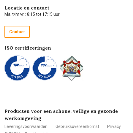
Hulp op afstand
Carel de podcast
Locatie en contact
Technische dienst
Ma. t/m vr. : 8:15 tot 17:15 uur
Retourneren
Recycle programma
Contact
Betalen
ISO certificeringen
Producten voor een schone, veilige en gezonde
werkomgeving
Leveringsvoorwaarden
Gebruiksovereenkomst
Privacy