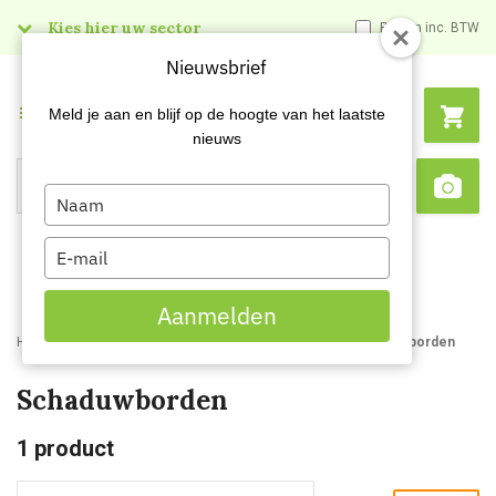
Kies hier uw sector
Prijzen inc. BTW
Nieuwsbrief
Menu
Meld je aan en blijf op de hoogte van het laatste
nieuws
Type
Search
Sca
your
name
Type
your
email
Aanmelden
Home
Webshop
Veiligheidsartikelen
Signalisatie
Schaduwborden
Schaduwborden
1
product