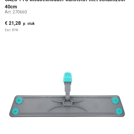
40cm
Art:
270660
€ 21,28
p. stuk
Excl. BTW