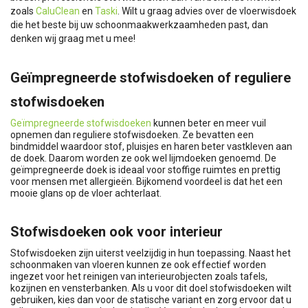
zoals
CaluClean
en
Taski
. Wilt u graag advies over de vloerwisdoek
die het beste bij uw schoonmaakwerkzaamheden past, dan
denken wij graag met u mee!
Geïmpregneerde stofwisdoeken of reguliere
stofwisdoeken
Geïmpregneerde stofwisdoeken
kunnen beter en meer vuil
opnemen dan reguliere stofwisdoeken. Ze bevatten een
bindmiddel waardoor stof, pluisjes en haren beter vastkleven aan
de doek. Daarom worden ze ook wel lijmdoeken genoemd. De
geïmpregneerde doek is ideaal voor stoffige ruimtes en prettig
voor mensen met allergieën. Bijkomend voordeel is dat het een
mooie glans op de vloer achterlaat.
Stofwisdoeken ook voor interieur
Stofwisdoeken zijn uiterst veelzijdig in hun toepassing. Naast het
schoonmaken van vloeren kunnen ze ook effectief worden
ingezet voor het reinigen van interieurobjecten zoals tafels,
kozijnen en vensterbanken. Als u voor dit doel stofwisdoeken wilt
gebruiken, kies dan voor de statische variant en zorg ervoor dat u