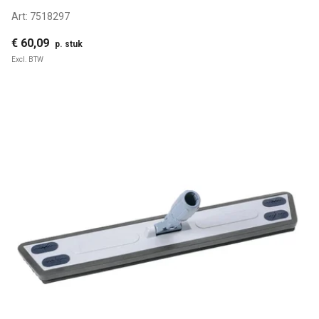
Art:
7518297
€ 60,09
p. stuk
Excl. BTW