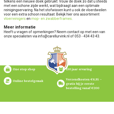
telkens een nieuwe doek gebruikt. Vouw de doek zo dat u steeds
met een schone zijde werkt, wat bijdraagt aan een optimale
reinigingservaring. Na het stofwissen kunt u ook de vloerdweilen
voor een extra schoon resultaat. Bekijk hier ons assortiment
vloerreinigers
en
mop- en zwabberframes
.
Meer informatie
Heeft u vragen of opmerkingen? Neem contact op met een van
onze specialisten via
info@carellurvink.nl
of 053 - 434 43 43.
One stop shop
130 jaar ervaring
Verzendkosten €6,95 – 
Online bestelgemak
gratis bij je eerste 
bestelling vanaf €200