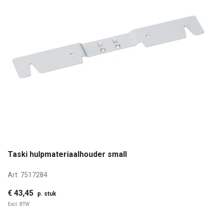
Taski hulpmateriaalhouder small
Art:
7517284
€ 43,45
p. stuk
Excl. BTW