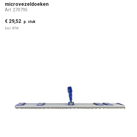
microvezeldoeken
Art:
270795
€ 29,52
p. stuk
Excl. BTW