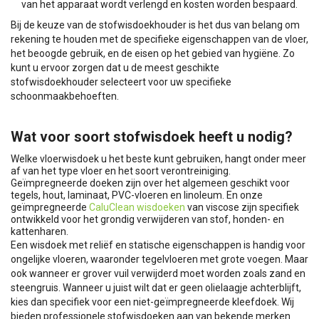
van het apparaat wordt verlengd en kosten worden bespaard.
Bij de keuze van de stofwisdoekhouder is het dus van belang om
rekening te houden met de specifieke eigenschappen van de vloer,
het beoogde gebruik, en de eisen op het gebied van hygiëne. Zo
kunt u ervoor zorgen dat u de meest geschikte
stofwisdoekhouder selecteert voor uw specifieke
schoonmaakbehoeften.
Wat voor soort stofwisdoek heeft u nodig?
Welke vloerwisdoek u het beste kunt gebruiken, hangt onder meer
af van het type vloer en het soort verontreiniging.
Geïmpregneerde doeken zijn over het algemeen geschikt voor
tegels, hout, laminaat, PVC-vloeren en linoleum. En onze
geïmpregneerde
CaluClean wisdoeken
van viscose zijn specifiek
ontwikkeld voor het grondig verwijderen van stof, honden- en
kattenharen.
Een wisdoek met reliëf en statische eigenschappen is handig voor
ongelijke vloeren, waaronder tegelvloeren met grote voegen. Maar
ook wanneer er grover vuil verwijderd moet worden zoals zand en
steengruis. Wanneer u juist wilt dat er geen olielaagje achterblijft,
kies dan specifiek voor een niet-geïmpregneerde kleefdoek. Wij
bieden professionele stofwisdoeken aan van bekende merken