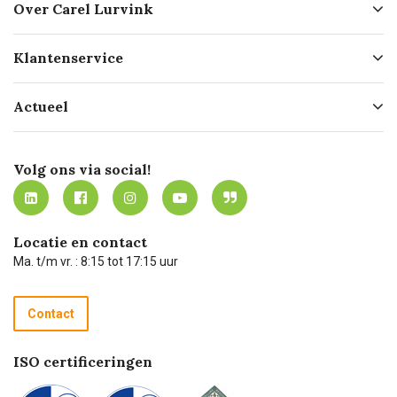
Over Carel Lurvink
Over ons
Klantenservice
Geschiedenis
Hofleverancier
Bestellen
Actueel
Missie
Bezorgen
Certificering
Software koppelingen
Merken
Werken bij Carel Lurvink
Mijn Carel Lurvink
Innovation LAB
Volg ons via social!
MVO
Mijn Carel Lurvink instructievideo's
Tevreden klanten
Carel Lurvink App
Carel Lurvink Blog
Hulp op afstand
Carel de podcast
Locatie en contact
Technische dienst
Ma. t/m vr. : 8:15 tot 17:15 uur
Retourneren
Recycle programma
Contact
Betalen
ISO certificeringen