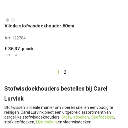
Vileda stofwisdoekhouder 60cm
Art:
122784
€ 36,37
p. stuk
Excl. BTW
1
2
Stofwisdoekhouders bestellen bij Carel
Lurvink
Stofwissen is ideale manier om vloeren snel en eenvoudig te
reinigen. Carel Lurvink biedt een uitgebreid assortiment van
dergelijke stofwisdoekhouders,
Stofwisdoeken
,
Kleefdoekjes
,
stofkleefdoeken,
Lijmdoeken
en vloerwisdoeken.