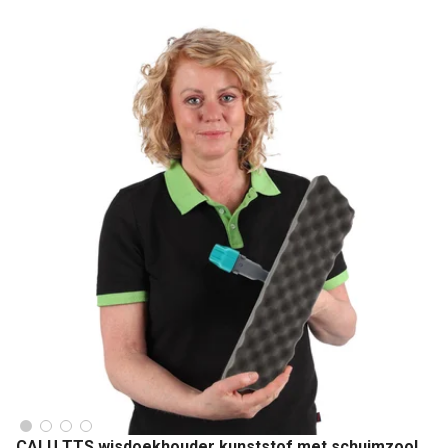
CALU TTS wisdoekhouder kunststof met schuimzool