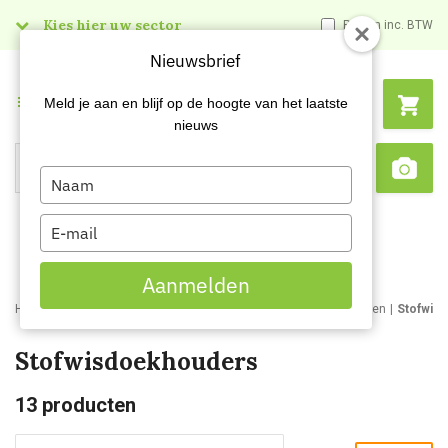
Kies hier uw sector
Prijzen inc. BTW
Nieuwsbrief
Menu
Meld je aan en blijf op de hoogte van het laatste
nieuws
Type
Search
Sca
your
name
Type
your
email
Aanmelden
Home
Webshop
Schoonmaakartikelen
Schoonmaakmaterialen
Stofwis
Stofwisdoekhouders
13
producten