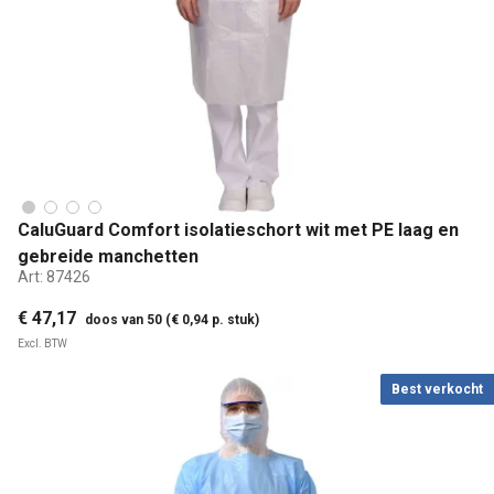
CaluGuard Comfort isolatieschort wit met PE laag en
gebreide manchetten
Art:
87426
€ 47,17
doos van 50 (€ 0,94 p. stuk)
Excl. BTW
Best verkocht