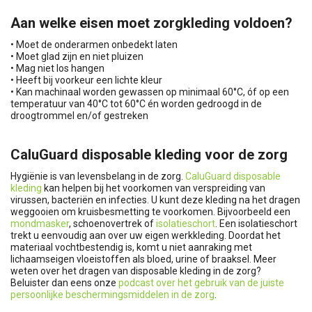
Aan welke eisen moet zorgkleding voldoen?
• Moet de onderarmen onbedekt laten
• Moet glad zijn en niet pluizen
• Mag niet los hangen
• Heeft bij voorkeur een lichte kleur
• Kan machinaal worden gewassen op minimaal 60°C, óf op een
temperatuur van 40°C tot 60°C én worden gedroogd in de
droogtrommel en/of gestreken
CaluGuard disposable kleding voor de zorg
Hygiënie is van levensbelang in de zorg.
CaluGuard disposable
kleding
kan helpen bij het voorkomen van verspreiding van
virussen, bacteriën en infecties. U kunt deze kleding na het dragen
weggooien om kruisbesmetting te voorkomen. Bijvoorbeeld een
mondmasker
, schoenovertrek of
isolatieschort
. Een isolatieschort
trekt u eenvoudig aan over uw eigen werkkleding. Doordat het
materiaal vochtbestendig is, komt u niet aanraking met
lichaamseigen vloeistoffen als bloed, urine of braaksel. Meer
weten over het dragen van disposable kleding in de zorg?
Beluister dan eens onze
podcast over het gebruik van de juiste
persoonlijke beschermingsmiddelen in de zorg
.