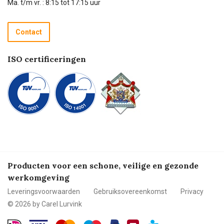
Technische dienst
Ma. t/m vr. : 8:15 tot 17:15 uur
Retourneren
Recycle programma
Contact
Betalen
ISO certificeringen
Producten voor een schone, veilige en gezonde
werkomgeving
Leveringsvoorwaarden
Gebruiksovereenkomst
Privacy
© 2026 by Carel Lurvink