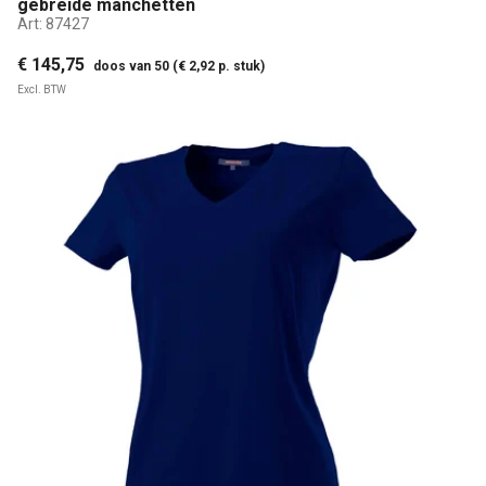
gebreide manchetten
Art:
87427
€ 145,75
doos van 50 (€ 2,92 p. stuk)
Excl. BTW