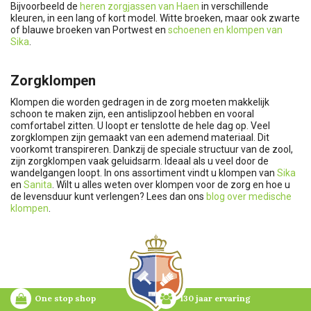
Bijvoorbeeld de
heren zorgjassen van Haen
in verschillende
kleuren, in een lang of kort model. Witte broeken, maar ook zwarte
of blauwe broeken van Portwest en
schoenen en klompen van
Sika
.
Zorgklompen
Klompen die worden gedragen in de zorg moeten makkelijk
schoon te maken zijn, een antislipzool hebben en vooral
comfortabel zitten. U loopt er tenslotte de hele dag op. Veel
zorgklompen zijn gemaakt van een ademend materiaal. Dit
voorkomt transpireren. Dankzij de speciale structuur van de zool,
zijn zorgklompen vaak geluidsarm. Ideaal als u veel door de
wandelgangen loopt. In ons assortiment vindt u klompen van
Sika
en
Sanita
. Wilt u alles weten over klompen voor de zorg en hoe u
de levensduur kunt verlengen? Lees dan ons
blog over medische
klompen
.
One stop shop
130 jaar ervaring