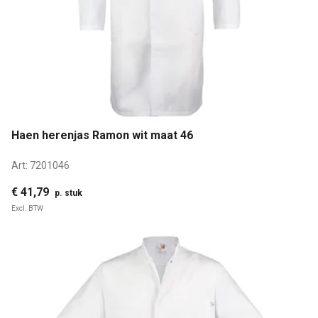
Haen herenjas Ramon wit maat 46
Art:
7201046
€ 41,79
p. stuk
Excl. BTW