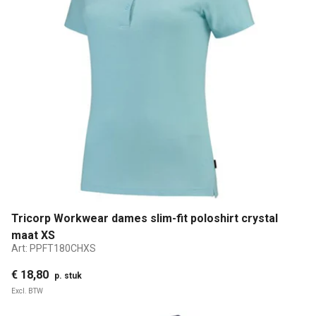
Tricorp Workwear dames slim-fit poloshirt crystal
maat XS
Art:
PPFT180CHXS
€ 18,80
p. stuk
Excl. BTW