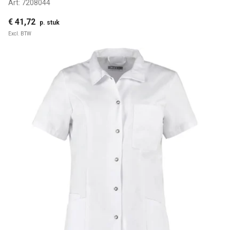
Art:
7208044
€ 41,72
p. stuk
Excl. BTW