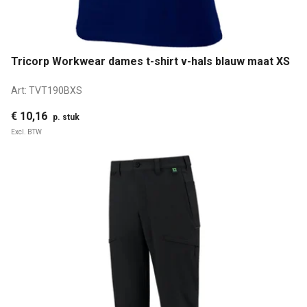
Tricorp Workwear dames t-shirt v-hals blauw maat XS
Art:
TVT190BXS
€ 10,16
p. stuk
Excl. BTW