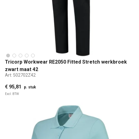
Tricorp Workwear RE2050 Fitted Stretch werkbroek
zwart maat 42
Art:
502702Z42
€ 95,81
p. stuk
Excl. BTW