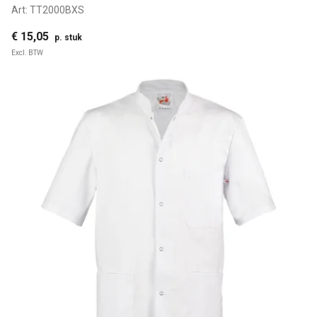
Art:
TT2000BXS
€ 15,05
p. stuk
Excl. BTW