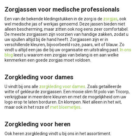
Zorgjassen voor medische professionals
Een van de bekende kledingstukken in de zorg is de
zorgjas
, ook
wel medische jas of werkjas genoemd. Deze jassen bieden niet
alleen bescherming, maar zitten ook nog eens zeer comfortabel.
De meeste zorgjassen zijn voorzien van handige zakken, zodat u
uw spullen altijd bij de hand heeft. Zorgjassen zijn er in
verschillende kleuren, bijvoorbeeld roze, paars, wit of blauw. Zo
vindt u altijd een jas die bij uw organisatie en uitstraling past.
In ons
blog
leest u waarom een zorgjas van belang is en aan welke
kenmerken een goede zorgjas moet voldoen.
Zorgkleding voor dames
U vindt bij ons alle
zorgkleding voor dames
. Zoals getailleerde
witte of gekleurde zorgjassen. Een mooie slim fit polo van Tricorp,
verkrijgbaar in meerdere kleuren en met de mogelijkheid om uw
logo erop te laten borduren. En klompen. Niet alleen in het wit,
maar ook in het roze of
met bloemetjes
.
Zorgkleding voor heren
Ook heren zorgkleding vindt u bij ons in het assortiment.