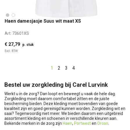
Haen damesjasje Suus wit maat XS
Art:
73601XS
€ 27,79
p. stuk
Excl. BTW
1
2
3
4
Bestel uw zorgkleding bij Carel Lurvink
Werkt u in de zorg? Dan loopt en beweegt u vaak de hele dag.
Zorgkleding moet daarom comfortabel zitten en de juiste
bescherming bieden. Deze kleding moet bovendien van goede
kwaliteit zijn en goed gereinigd kunnen worden. Zorgkleding wit en
saai? Tegenwoordig niet meer. We bieden daarom een uitgebreid
assortiment kleding en schoenen in verschillende kleuren aan.
Bekende merken in de zorg zijn
Haen
,
Portwest
en
Orcon
.