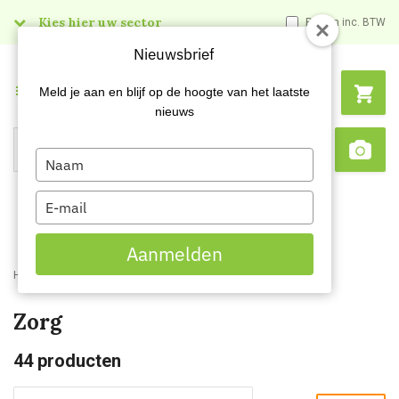
Kies hier uw sector
Prijzen inc. BTW
Nieuwsbrief
Menu
Meld je aan en blijf op de hoogte van het laatste
nieuws
Type
Search
Sca
your
name
Type
your
email
Aanmelden
Home
Webshop
Werkkleding
Beroepskleding
Zorg
Zorg
44
producten