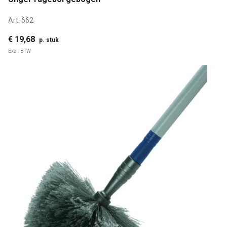
Art:
662
€ 19,68
p. stuk
Excl. BTW