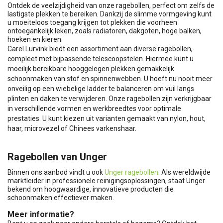
Ontdek de veelzijdigheid van onze ragebollen, perfect om zelfs de
lastigste plekken te bereiken. Dankzij de slimme vormgeving kunt
u moeiteloos toegang krijgen tot plekken die voorheen
ontoegankelijk leken, zoals radiatoren, dakgoten, hoge balken,
hoeken en kieren.
Carel Lurvink biedt een assortiment aan diverse ragebollen,
compleet met bijpassende telescoopstelen. Hiermee kunt u
moeilijk bereikbare hooggelegen plekken gemakkelijk
schoonmaken van stof en spinnenwebben. U hoeft nu nooit meer
onveilig op een wiebelige ladder te balanceren om vuil langs
plinten en daken te verwijderen. Onze ragebollen zijn verkrijgbaar
in verschillende vormen en werkbreedtes voor optimale
prestaties. U kunt kiezen uit varianten gemaakt van nylon, hout,
haar, microvezel of Chinees varkenshaar.
Ragebollen van Unger
Binnen ons aanbod vindt u ook
Unger ragebollen
. Als wereldwijde
marktleider in professionele reinigingsoplossingen, staat Unger
bekend om hoogwaardige, innovatieve producten die
schoonmaken effectiever maken.
Meer informatie?