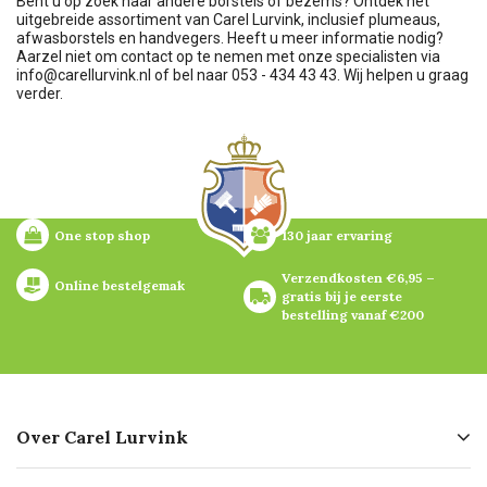
Bent u op zoek naar andere borstels of bezems? Ontdek het
uitgebreide assortiment van Carel Lurvink, inclusief plumeaus,
afwasborstels en handvegers. Heeft u meer informatie nodig?
Aarzel niet om contact op te nemen met onze specialisten via
info@carellurvink.nl
of bel naar 053 - 434 43 43. Wij helpen u graag
verder.
One stop shop
130 jaar ervaring
Verzendkosten €6,95 – 
Online bestelgemak
gratis bij je eerste 
bestelling vanaf €200
Over Carel Lurvink
Over ons