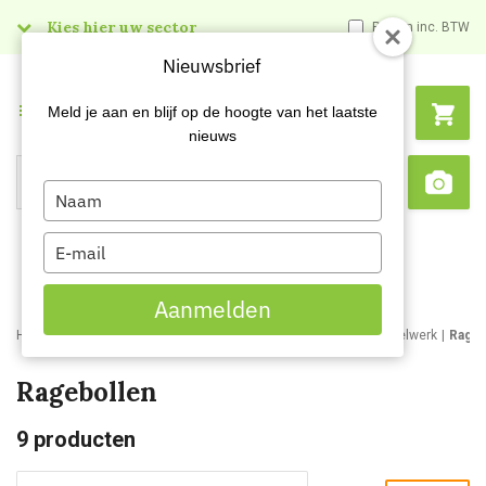
Kies hier uw sector
Prijzen inc. BTW
Nieuwsbrief
Menu
Meld je aan en blijf op de hoogte van het laatste
nieuws
Type
Search
Sca
your
name
Type
your
email
Aanmelden
Home
Webshop
Schoonmaakartikelen
Bezemwerk en borstelwerk
Rageb
Ragebollen
9
producten