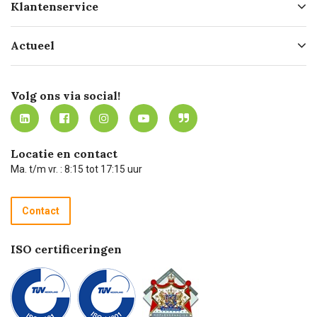
Klantenservice
Geschiedenis
Hofleverancier
Bestellen
Actueel
Missie
Bezorgen
Certificering
Software koppelingen
Merken
Werken bij Carel Lurvink
Mijn Carel Lurvink
Innovation LAB
Volg ons via social!
MVO
Mijn Carel Lurvink instructievideo's
Tevreden klanten
Carel Lurvink App
Carel Lurvink Blog
Hulp op afstand
Carel de podcast
Locatie en contact
Technische dienst
Ma. t/m vr. : 8:15 tot 17:15 uur
Retourneren
Recycle programma
Contact
Betalen
ISO certificeringen