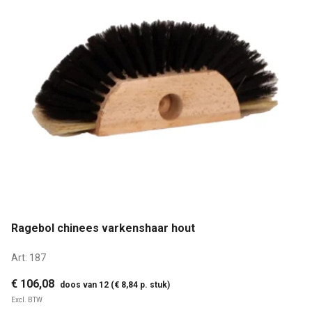
Ragebol chinees varkenshaar hout
Art:
187
€ 106,08
doos van 12 (€ 8,84 p. stuk)
Excl. BTW