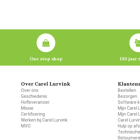
One stop shop
130 jaar 
Over Carel Lurvink
Klantens
Over ons
Bestellen
Geschiedenis
Bezorgen
Hofleverancier
Software k
Missie
Mijn Carel 
Certificering
Mijn Carel 
Werken bij Carel Lurvink
Carel Lurv
MVO
Hulp op af
Technische
Retourner