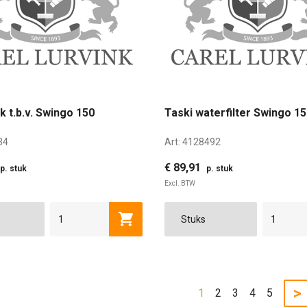
 t.b.v. Swingo 150
Taski waterfilter Swingo 1
34
Art:
4128492
€ 89,91
p. stuk
p. stuk
Excl. BTW
Toevoegen aan winkelwagen
>
1
2
3
4
5