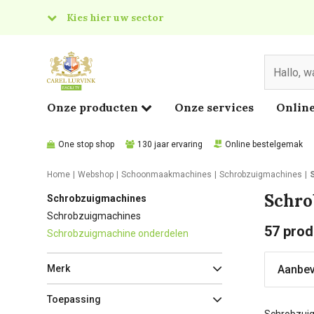
Kies hier uw sector
& Food
edical
Onze producten
Onze services
Online
One stop shop
130 jaar ervaring
Online bestelgemak
Home
Webshop
Schoonmaakmachines
Schrobzuigmachines
Schro
Schrobzuigmachines
Schrobzuigmachines
57
prod
Schrobzuigmachine onderdelen
Merk
Toepassing