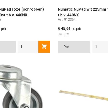
NuPad roze (schrobben)
Numatic NuPad wit 225mm 
st t.b.v. 440NX
t.b.v. 440NX
5
Art:
912354
€ 45,61
. pak
p. pak
Excl. BTW
Toevoegen aan winkelwagen