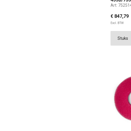
Art:
75251
€ 847,79
Excl. BTW