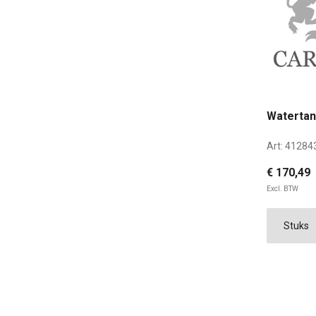
Watertank
Art:
41284
€ 170,49
Excl. BTW