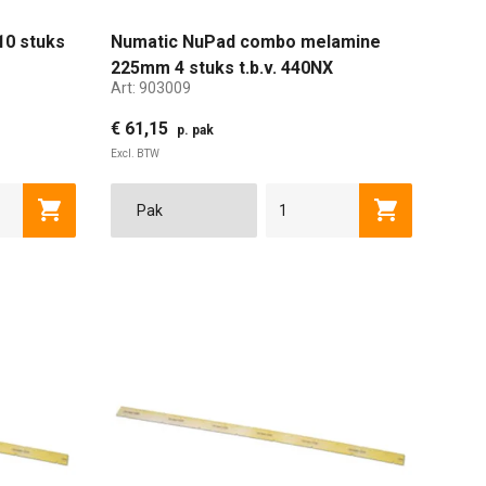
10 stuks
Numatic NuPad combo melamine
225mm 4 stuks t.b.v. 440NX
Art:
903009
€ 61,15
p. pak
Excl. BTW
Toevoegen aan winkelwagen
Toevoegen a