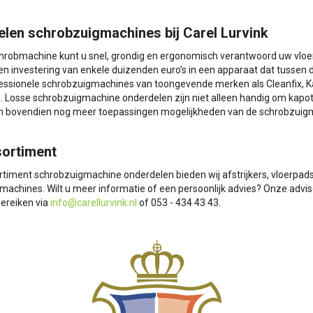
len schrobzuigmachines bij Carel Lurvink
hrobmachine kunt u snel, grondig en ergonomisch verantwoord uw vloe
n investering van enkele duizenden euro’s in een apparaat dat tussen de 
fessionele schrobzuigmachines van toongevende merken als Cleanfix, K
. Losse schrobzuigmachine onderdelen zijn niet alleen handig om kap
 bovendien nog meer toepassingen mogelijkheden van de schrobzuig
ortiment
rtiment schrobzuigmachine onderdelen bieden wij afstrijkers, vloerpad
achines. Wilt u meer informatie of een persoonlijk advies? Onze advis
bereiken via
info@carellurvink.nl
of 053 - 434 43 43.