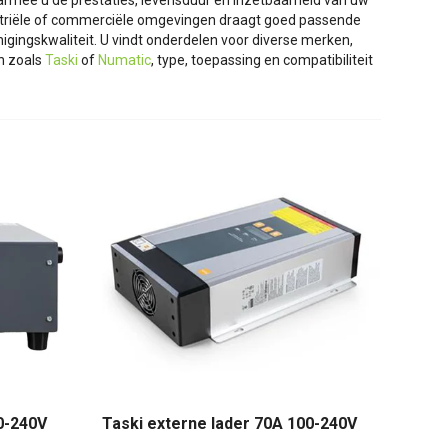
armee u de prestaties, levensduur en inzetbaarheid van uw
ndustriële of commerciële omgevingen draagt goed passende
gingskwaliteit. U vindt onderdelen voor diverse merken,
en zoals
Taski
of
Numatic
, type, toepassing en compatibiliteit
0-240V
Taski externe lader 70A 100-240V