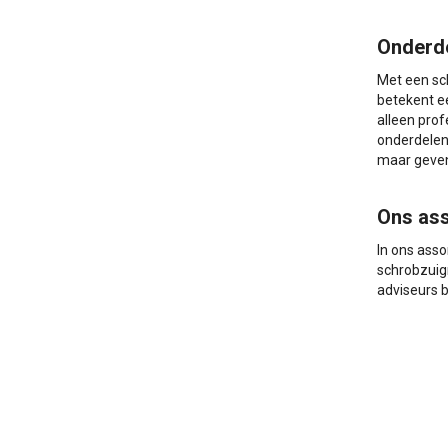
Onderde
Met een sc
betekent ee
alleen pro
onderdelen
maar geven
Ons ass
In ons asso
schrobzuigm
adviseurs 