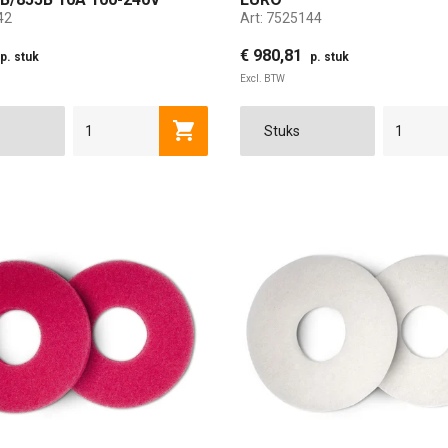
42
Art:
7525144
€ 980,81
p. stuk
p. stuk
Excl. BTW
Toevoegen aan winkelwagen