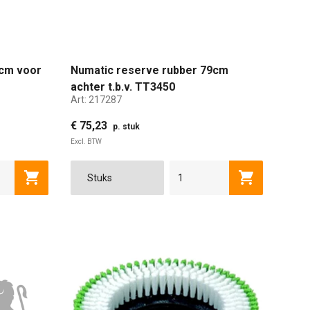
9cm voor
Numatic reserve rubber 79cm
achter t.b.v. TT3450
Art:
217287
€ 75,23
p. stuk
Excl. BTW
Toevoegen aan winkelwagen
Toevoegen a