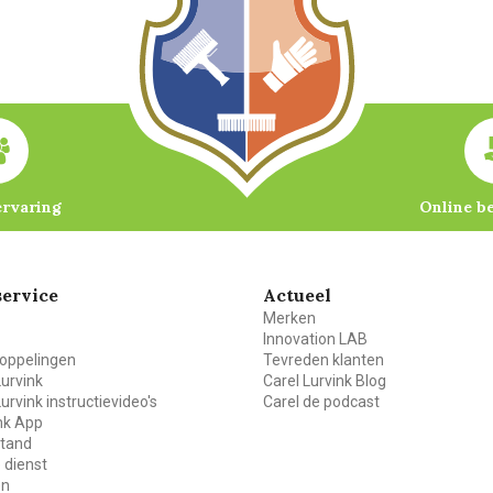
ervaring
Online b
ervice
Actueel
Merken
Innovation LAB
oppelingen
Tevreden klanten
Lurvink
Carel Lurvink Blog
Lurvink instructievideo's
Carel de podcast
ink App
stand
 dienst
en