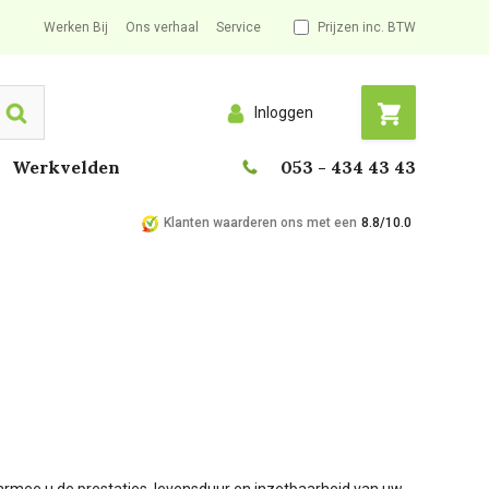
Werken Bij
Ons verhaal
Service
Prijzen inc. BTW
Inloggen
Search
Werkvelden
053 - 434 43 43
Klanten waarderen ons met een
8.8/10.0