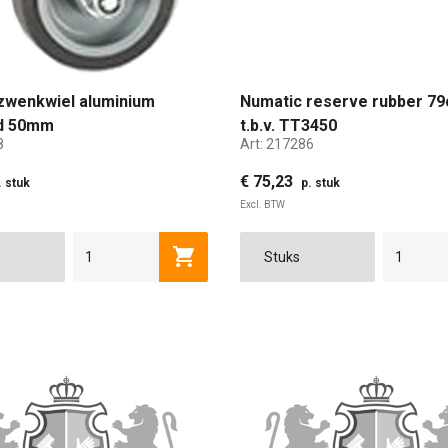
zwenkwiel aluminium
Numatic reserve rubber 7
d 50mm
t.b.v. TT3450
8
Art:
217286
€ 75,23
. stuk
p. stuk
Excl. BTW
Toevoegen aan winkelwagen