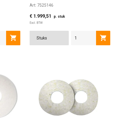
Art:
7525146
€ 1.999,51
p. stuk
Excl. BTW
Toevoegen aan winkelwagen
Toevoegen a