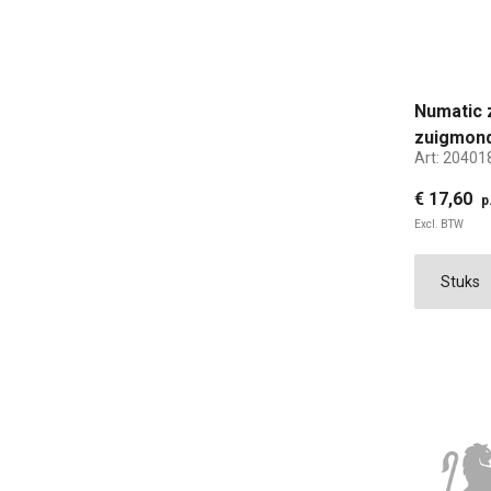
Numatic 
zuigmon
Art:
20401
€ 17,60
p
Excl. BTW