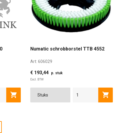
50
Numatic schrobborstel TTB 4552
Art:
606029
€ 193,44
p. stuk
Excl. BTW
Toevoegen aan winkelwagen
Toevoegen a