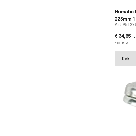
Numatic 
225mm 10
Art:
95123
€ 34,65
p
Excl. BTW