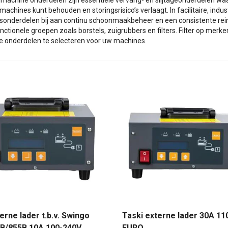
machine onderdelen zijn essentiële vervang‑ en slijtageonderdelen wa
achines kunt behouden en storingsrisico’s verlaagt. In facilitaire, i
sonderdelen bij aan continu schoonmaakbeheer en een consistente reini
nctionele groepen zoals borstels, zuigrubbers en filters. Filter op merk
te onderdelen te selecteren voor uw machines.
erne lader t.b.v. Swingo
Taski externe lader 30A 11
B/855B 10A 100-240V
EURO