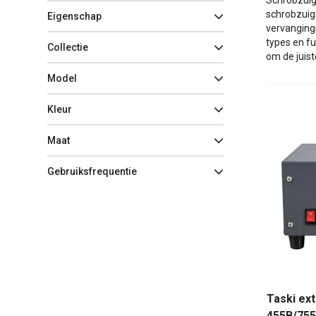
Schrobzuig
schrobzuigm
Eigenschap
vervanging
types en fu
Collectie
om de juis
Model
Kleur
Maat
Gebruiksfrequentie
Taski ext
455B/755