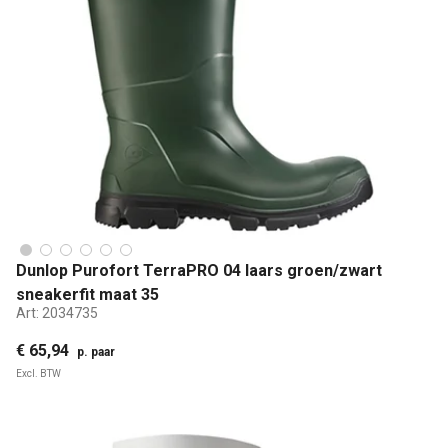
Dunlop Purofort TerraPRO 04 laars groen/zwart
sneakerfit maat 35
Art:
2034735
€ 65,94
p. paar
Excl. BTW
Waterdicht