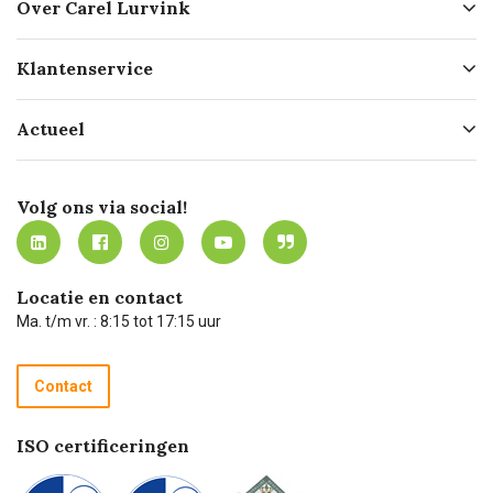
Over Carel Lurvink
Over ons
Klantenservice
Geschiedenis
Hofleverancier
Bestellen
Actueel
Missie
Bezorgen
Certificering
Software koppelingen
Merken
Werken bij Carel Lurvink
Mijn Carel Lurvink
Innovation LAB
Volg ons via social!
MVO
Mijn Carel Lurvink instructievideo's
Tevreden klanten
Carel Lurvink App
Carel Lurvink Blog
Hulp op afstand
Carel de podcast
Locatie en contact
Technische dienst
Ma. t/m vr. : 8:15 tot 17:15 uur
Retourneren
Recycle programma
Contact
Betalen
ISO certificeringen