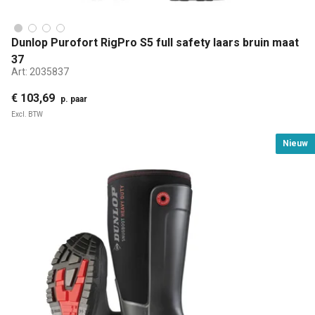
Dunlop Purofort RigPro S5 full safety laars bruin maat
37
Art:
2035837
€ 103,69
p. paar
Excl. BTW
Nieuw