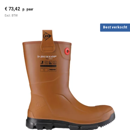
€ 73,42
p. paar
Excl. BTW
Best verkocht