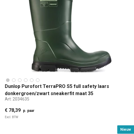
Dunlop Purofort TerraPRO S5 full safety laars
donkergroen/zwart sneakerfit maat 35
Art:
2034635
€ 78,39
p. paar
Excl. BTW
Nieuw