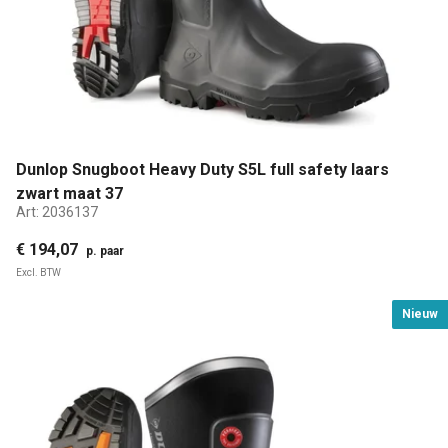
Dunlop Snugboot Heavy Duty S5L full safety laars
zwart maat 37
Art:
2036137
€ 194,07
p. paar
Excl. BTW
Nieuw