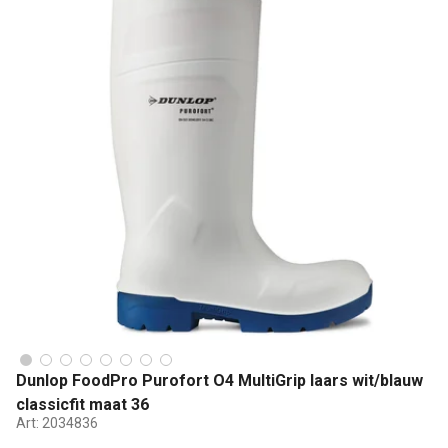
Dunlop FoodPro Purofort O4 MultiGrip laars wit/blauw
classicfit maat 36
Art:
2034836