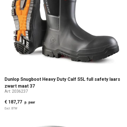
Dunlop Snugboot Heavy Duty Calf S5L full safety laars
zwart maat 37
Art:
2036237
€ 187,77
p. paar
Excl. BTW