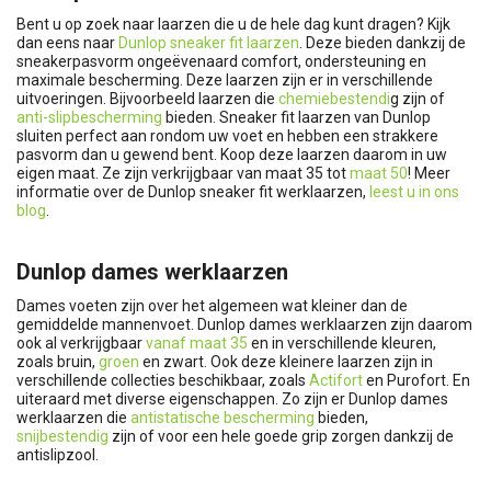
Bent u op zoek naar laarzen die u de hele dag kunt dragen? Kijk
dan eens naar
Dunlop sneaker fit laarzen
. Deze bieden dankzij de
sneakerpasvorm ongeëvenaard comfort, ondersteuning en
maximale bescherming. Deze laarzen zijn er in verschillende
uitvoeringen. Bijvoorbeeld laarzen die
chemiebestendi
g zijn of
anti-slipbescherming
bieden. Sneaker fit laarzen van Dunlop
sluiten perfect aan rondom uw voet en hebben een strakkere
pasvorm dan u gewend bent. Koop deze laarzen daarom in uw
eigen maat. Ze zijn verkrijgbaar van maat 35 tot
maat 50
! Meer
informatie over de Dunlop sneaker fit werklaarzen,
leest u in ons
blog
.
Dunlop dames werklaarzen
Dames voeten zijn over het algemeen wat kleiner dan de
gemiddelde mannenvoet. Dunlop dames werklaarzen zijn daarom
ook al verkrijgbaar
vanaf maat 35
en in verschillende kleuren,
zoals bruin,
groen
en zwart. Ook deze kleinere laarzen zijn in
verschillende collecties beschikbaar, zoals
Actifort
en Purofort. En
uiteraard met diverse eigenschappen. Zo zijn er Dunlop dames
werklaarzen die
antistatische bescherming
bieden,
snijbestendig
zijn of voor een hele goede grip zorgen dankzij de
antislipzool.