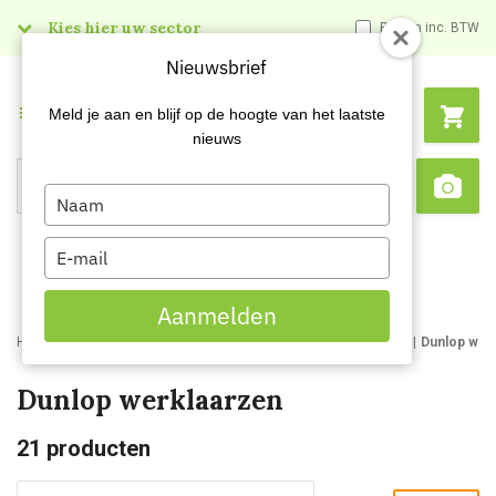
Kies hier uw sector
Prijzen inc. BTW
Nieuwsbrief
Menu
Meld je aan en blijf op de hoogte van het laatste
nieuws
Type
Search
Sca
your
name
Type
your
email
Aanmelden
Home
Webshop
Werk- en veiligheidsschoenen
Werklaarzen
Dunlop wer
Dunlop werklaarzen
21
producten