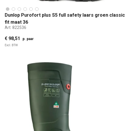
Dunlop Purofort plus S5 full safety laars groen classic
fit maat 36
Art:
822536
€ 98,51
p. paar
Excl. BTW
Waterdicht