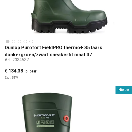
Dunlop Purofort FieldPRO thermo+ S5 laars
donkergroen/zwart sneakerfit maat 37
Art:
2034537
€ 134,38
p. paar
Excl. BTW
Nieuw