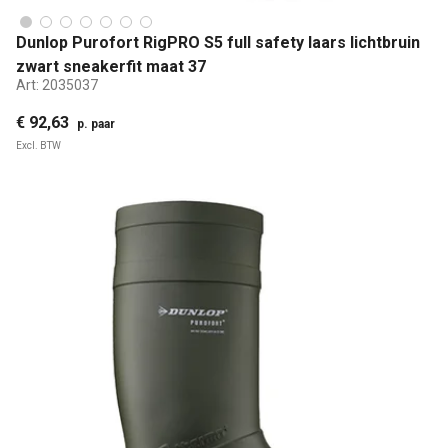
Dunlop Purofort RigPRO S5 full safety laars lichtbruin
zwart sneakerfit maat 37
Art:
2035037
€ 92,63
p. paar
Excl. BTW