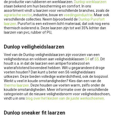
de productie van rubberen en werklaarzen.
Dunlop werklaarzen
staan bekend om hun bescherming en comfort. In ons
assortiment vindt u laarzen voor verschillende branches, zoals de
agrarische sector
, industrie, bouw en
voedingsindustrie
. Maar ook
verschillende collecties. Neem bijvoorbeeld de
Dunlop Purofort
laarzen
. Purofort is een extreem licht materiaal, dat ook nog eens
thermisch isolerend is. Deze laarzen zijn tot wel 35% lichter dan
laarzen van pvc, rubber of PU,
Dunlop veiligheidslaarzen
Veel van de Dunlop veiligheidslaarzen zijn voorzien van een
veiligheidsneus en voldoen aan veiligheidsklassen
S4
of
S5
. Dit
houdt o.a. in dat de laarzen een antiperforatiezool en
waterafstotend bovendeel hebben. Wilt u gegarandeerd droge
voeten houden? Dan kunt u beter een S6 veiligheidslaars
uitkiezen. Deze bieden volledige waterdichtheid, ook de loopzool.
Werkt u veel in koude omstandigheden? Kies dan een van de
thermo laarzen
. Deze houden uw voeten warm, zelfs onder de
koudste omstandigheden. Meer informatie over de verschillende
categorieën uit de nieuwe veiligheidsnorm voor veiligheidsschoen,
vindt u in ons
blog over het kiezen van de juiste werkschoenen
.
Dunlop sneaker fit laarzen