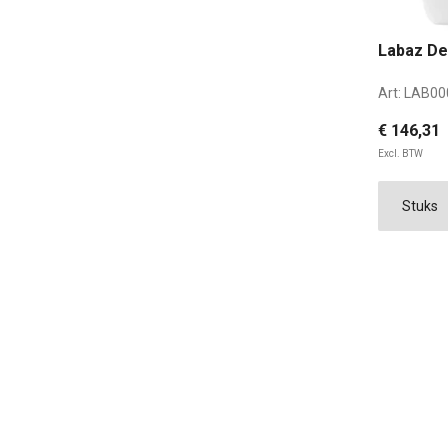
Labaz De
Art:
LAB00
€ 146,31
Excl. BTW