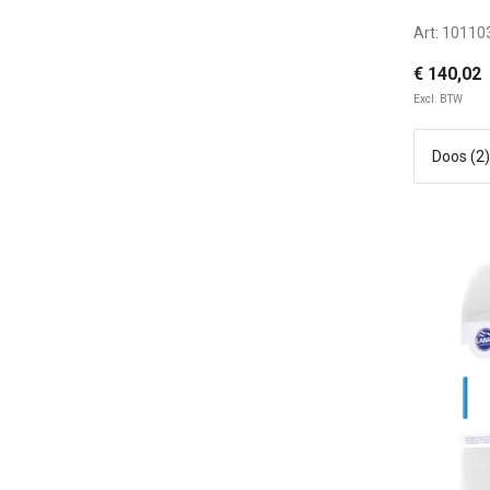
Art:
10110
€ 140,02
Excl. BTW
5 L