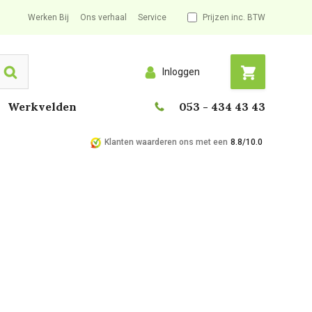
Werken Bij
Ons verhaal
Service
Prijzen inc. BTW
Inloggen
Search
Werkvelden
053 - 434 43 43
Klanten waarderen ons met een
8.8/10.0