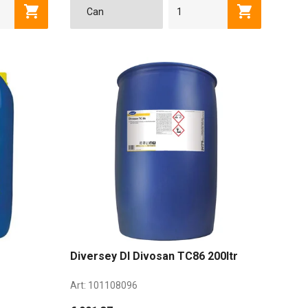
Toevoegen aan winkelwagen
Toevoegen a
Diversey DI Divosan TC86 200ltr
Art:
101108096