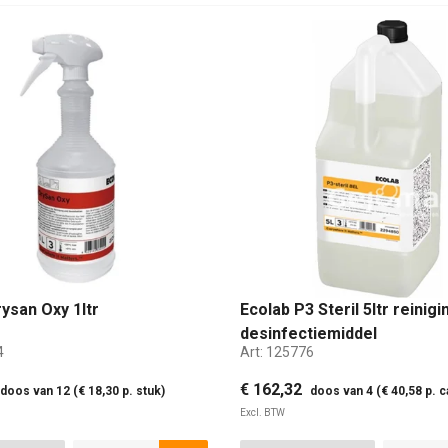
ysan Oxy 1ltr
Ecolab P3 Steril 5ltr reinig
desinfectiemiddel
4
Art:
125776
€ 162,32
doos van 12 (€ 18,30 p. stuk)
doos van 4 (€ 40,58 p. c
Excl. BTW