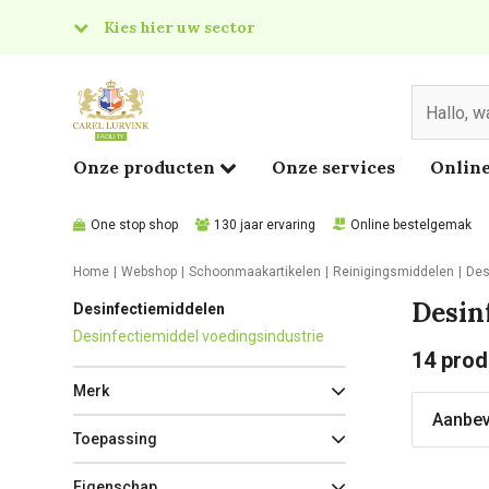
Kies hier uw sector
& Food
edical
Onze producten
Onze services
Online
One stop shop
130 jaar ervaring
Online bestelgemak
Home
Webshop
Schoonmaakartikelen
Reinigingsmiddelen
Des
Desin
Desinfectiemiddelen
Desinfectiemiddel voedingsindustrie
14
prod
Merk
Toepassing
Eigenschap