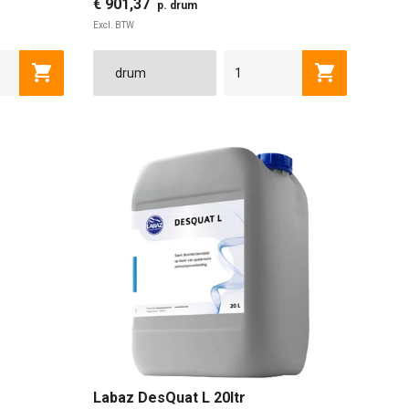
€ 901,37
p. drum
Excl. BTW
Toevoegen aan winkelwagen
Toevoegen a
Labaz DesQuat L 20ltr