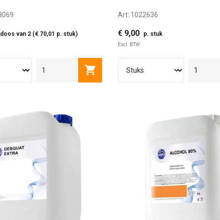
3069
Art:
1022636
€ 9,00
doos van 2 (€ 70,01 p. stuk)
p. stuk
Excl. BTW
ITER
Toevoegen aan winkelwagen