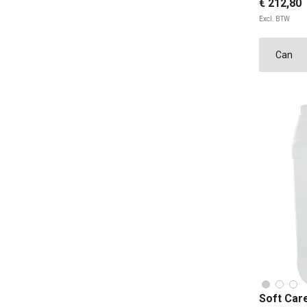
€ 212,80
Excl. BTW
Soft Care