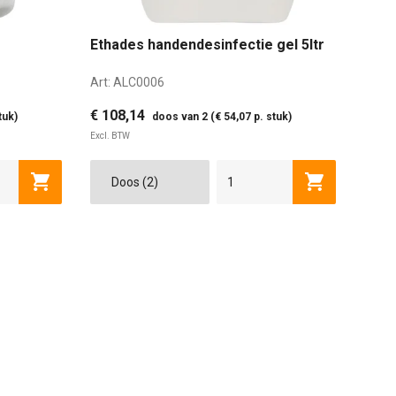
Ethades handendesinfectie gel 5ltr
Art:
ALC0006
€ 108,14
tuk)
doos van 2 (€ 54,07 p. stuk)
Excl. BTW
Toevoegen aan winkelwagen
Toevoegen a