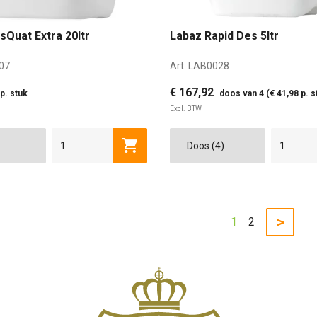
sQuat Extra 20ltr
Labaz Rapid Des 5ltr
07
Art:
LAB0028
€ 167,92
p. stuk
doos van 4 (€ 41,98 p. s
Excl. BTW
Toevoegen aan winkelwagen
>
1
2