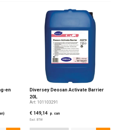
ing-en
Diversey Deosan Activate Barrier
20L
Art:
101103291
€ 149,14
an)
p. can
Excl. BTW