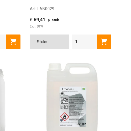
Art:
LAB0029
€ 69,41
p. stuk
Excl. BTW
Toevoegen aan winkelwagen
Toevoegen a