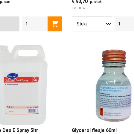
€ 93,70
p. can
p. stuk
Excl. BTW
Toevoegen aan winkelwagen
 Des E Spray 5ltr
Glycerol flesje 60ml