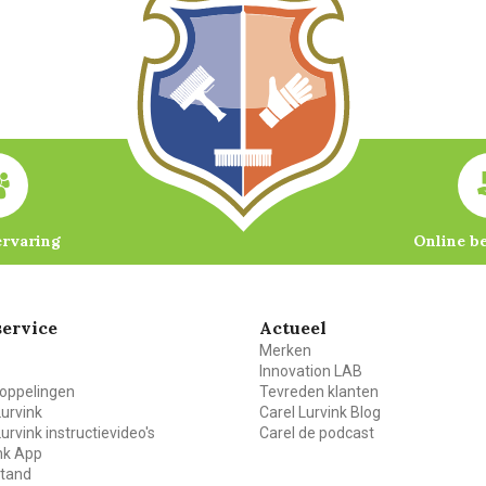
ervaring
Online b
ervice
Actueel
Merken
Innovation LAB
oppelingen
Tevreden klanten
Lurvink
Carel Lurvink Blog
Lurvink instructievideo's
Carel de podcast
ink App
stand