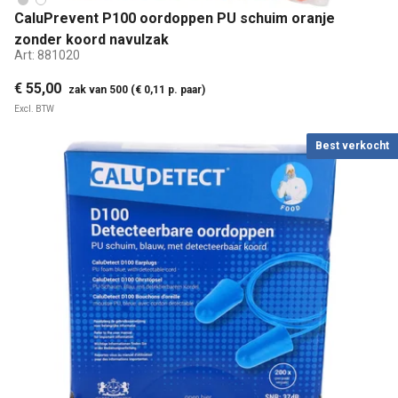
CaluPrevent P100 oordoppen PU schuim oranje
zonder koord navulzak
Art:
881020
€ 55,00
zak van 500 (€ 0,11 p. paar)
Excl. BTW
Best verkocht