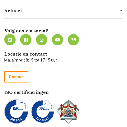
Hofleverancier
Bestellen
Actueel
Missie
Bezorgen
Certificering
Software koppelingen
Merken
Werken bij Carel Lurvink
Mijn Carel Lurvink
Innovation LAB
Volg ons via social!
MVO
Mijn Carel Lurvink instructievideo's
Tevreden klanten
Carel Lurvink App
Carel Lurvink Blog
Hulp op afstand
Carel de podcast
Locatie en contact
Technische dienst
Ma. t/m vr. : 8:15 tot 17:15 uur
Retourneren
Recycle programma
Contact
Betalen
ISO certificeringen