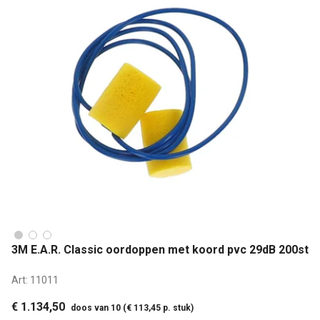
3M E.A.R. Classic oordoppen met koord pvc 29dB 200st
Art:
11011
€ 1.134,50
doos van 10 (€ 113,45 p. stuk)