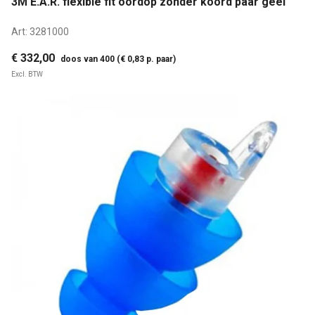
3M E.A.R. flexible fit oordop zonder koord paar geel
Art:
3281000
€ 332,00
doos van 400 (€ 0,83 p. paar)
Excl. BTW