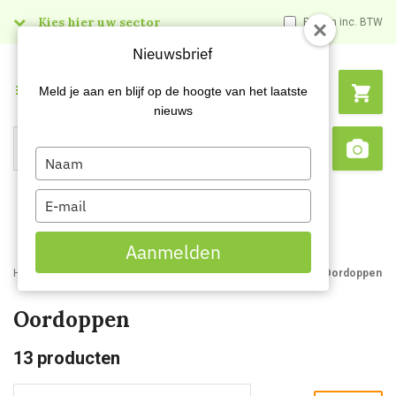
Kies hier uw sector
Prijzen inc. BTW
Nieuwsbrief
Menu
Meld je aan en blijf op de hoogte van het laatste
nieuws
Type
Search
Sca
your
name
Type
your
email
Aanmelden
Home
Webshop
Veiligheidsartikelen
Gehoorbescherming
Oordoppen
Oordoppen
13
producten