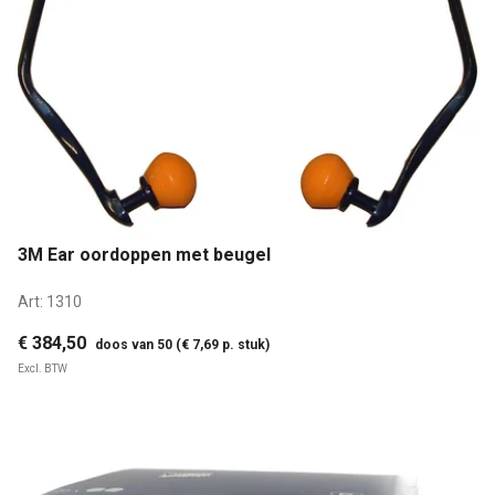
3M Ear oordoppen met beugel
Art:
1310
€ 384,50
doos van 50 (€ 7,69 p. stuk)
Excl. BTW