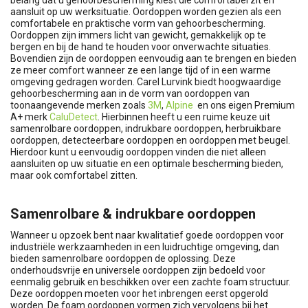
aansluit op uw werksituatie. Oordoppen worden gezien als een
comfortabele en praktische vorm van gehoorbescherming.
Oordoppen zijn immers licht van gewicht, gemakkelijk op te
bergen en bij de hand te houden voor onverwachte situaties.
Bovendien zijn de oordoppen eenvoudig aan te brengen en bieden
ze meer comfort wanneer ze een lange tijd of in een warme
omgeving gedragen worden. Carel Lurvink biedt hoogwaardige
gehoorbescherming aan in de vorm van oordoppen van
toonaangevende merken zoals
3M
,
Alpine
en ons eigen Premium
A+ merk
CaluDetect
. Hierbinnen heeft u een ruime keuze uit
samenrolbare oordoppen, indrukbare oordoppen, herbruikbare
oordoppen, detecteerbare oordoppen en oordoppen met beugel.
Hierdoor kunt u eenvoudig oordoppen vinden die niet alleen
aansluiten op uw situatie en een optimale bescherming bieden,
maar ook comfortabel zitten.
Samenrolbare & indrukbare oordoppen
Wanneer u opzoek bent naar kwalitatief goede oordoppen voor
industriële werkzaamheden in een luidruchtige omgeving, dan
bieden samenrolbare oordoppen de oplossing. Deze
onderhoudsvrije en universele oordoppen zijn bedoeld voor
eenmalig gebruik en beschikken over een zachte foam structuur.
Deze oordoppen moeten voor het inbrengen eerst opgerold
worden. De foam oordoppen vormen zich vervolgens bij het