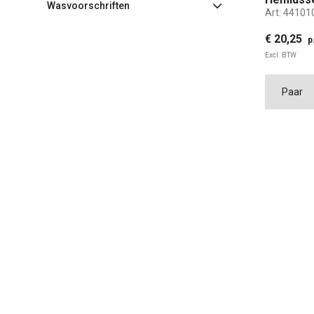
Wasvoorschriften
Art:
44101
€ 20,25
p
Excl. BTW