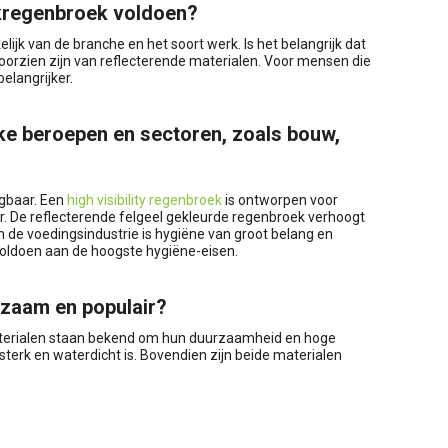
kregenbroek voldoen?
jk van de branche en het soort werk. Is het belangrijk dat
orzien zijn van reflecterende materialen. Voor mensen die
elangrijker.
eke beroepen en sectoren, zoals bouw,
jgbaar. Een
high visibility regenbroek
is ontworpen voor
r. De reflecterende felgeel gekleurde regenbroek verhoogt
n de voedingsindustrie is hygiëne van groot belang en
 voldoen aan de hoogste hygiëne-eisen.
rzaam en populair?
terialen staan bekend om hun duurzaamheid en hoge
sterk en waterdicht is. Bovendien zijn beide materialen