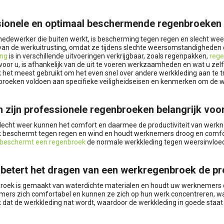
ionele en optimaal beschermende regenbroeken 
medewerker die buiten werkt, is bescherming tegen regen en slecht wee
van de werkuitrusting, omdat ze tijdens slechte weersomstandigheden
ing
is in verschillende uitvoeringen verkrijgbaar, zoals regenpakken,
rege
 voor u, is afhankelijk van de uit te voeren werkzaamheden en wat u zel
het meest gebruikt om het even snel over andere werkkleding aan te tr
roeken voldoen aan specifieke veiligheidseisen en kenmerken om de 
zijn professionele regenbroeken belangrijk voo
lecht weer kunnen het comfort en daarmee de productiviteit van werkn
 beschermt tegen regen en wind en houdt werknemers droog en comfor
beschermt een regenbroek
de normale werkkleding tegen weersinvloede
betert het dragen van een werkregenbroek de pre
roek is gemaakt van waterdichte materialen en houdt uw werknemers d
ers zich comfortabel en kunnen ze zich op hun werk concentreren, wa
dat de werkkleding nat wordt, waardoor de werkkleding in goede staat 