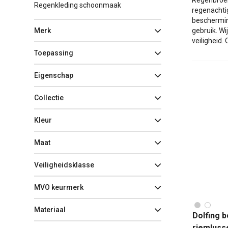
Regenbroeke
Regenkleding schoonmaak
regenachti
beschermin
Merk
gebruik. Wi
veiligheid.
Toepassing
Eigenschap
Collectie
Kleur
Maat
Veiligheidsklasse
MVO keurmerk
Materiaal
Dolfing 
riemluss