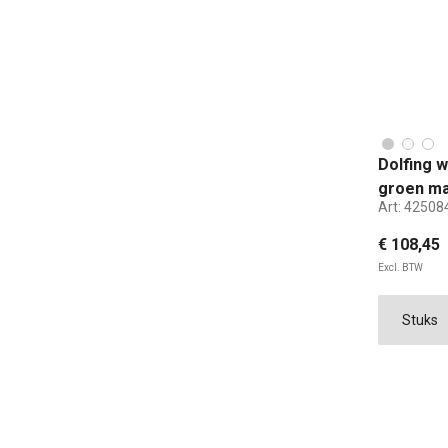
Dolfing 
groen ma
Art:
42508
€ 108,45
Excl. BTW
40