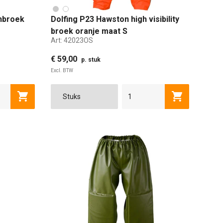
nbroek
Dolfing P23 Hawston high visibility
broek oranje maat S
Art:
42023OS
€ 59,00
p. stuk
Excl. BTW
S
M
L
XL
2XL
3XL
Toevoegen aan winkelwagen
Toevoegen a
XL
2XL
3XL