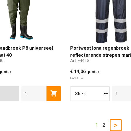
waadbroek P8 universeel
Portwest Iona regenbroek
at 40
reflecterende strepen mar
40
Art:
F441S
S
€ 14,06
p. stuk
p. stuk
Excl. BTW
41
42
43
44
45
S
46
M
47
L
Toevoegen aan winkelwagen
>
1
2