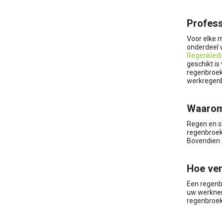
Profess
Voor elke 
onderdeel 
Regenkled
geschikt is
regenbroek 
werkregenb
Waarom 
Regen en s
regenbroek
Bovendien
Hoe ver
Een regenb
uw werknem
regenbroek 