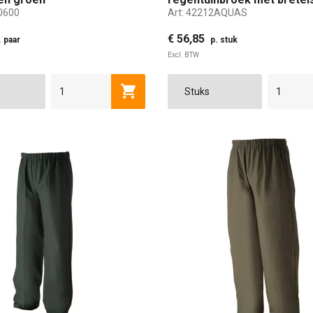
0600
Art:
42212AQUAS
maat S
€ 56,85
. paar
p. stuk
Excl. BTW
Toevoegen aan winkelwagen
S
M
L