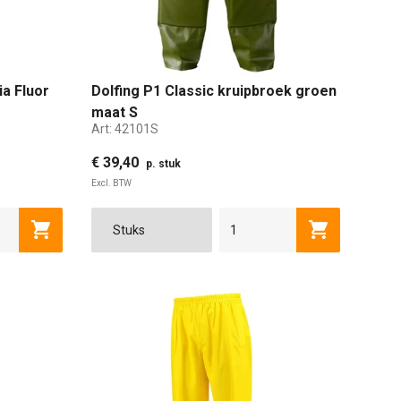
ia Fluor
Dolfing P1 Classic kruipbroek groen
maat S
Art:
42101S
€ 39,40
p. stuk
Excl. BTW
XL
2XL
S
M
L
XL
2XL
3XL
Toevoegen aan winkelwagen
Toevoegen a