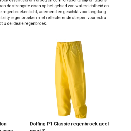
oek essentieel om droog en comfortabel te blijven tijdens
aan de strengste eisen op het gebied van waterdichtheid en
nze regenbroeken licht, ademend en geschikt voor langdurig
sibility regenbroeken met reflecterende strepen voor extra
ndt u de ideale regenbroek.
don
Dolfing P1 Classic regenbroek geel
s aqua
maat S