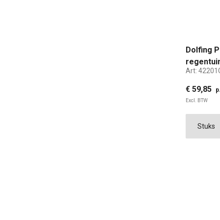
Dolfing 
regentui
Art:
42201
€ 59,85
p
Excl. BTW
S