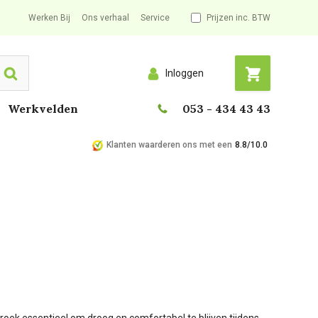
Werken Bij
Ons verhaal
Service
Prijzen inc. BTW
Inloggen
Search
Werkvelden
053 - 434 43 43
Klanten waarderen ons met een
8.8/10.0