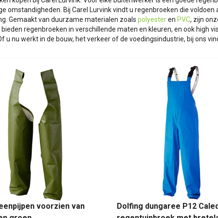
n kopen bij Carel Lurvink. Voor elke buitenwerker is een goede regenbr
ge omstandigheden. Bij Carel Lurvink vindt u regenbroeken die voldoen 
g. Gemaakt van duurzame materialen zoals
polyester
en
PVC
, zijn o
j bieden regenbroeken in verschillende maten en kleuren, en ook high vi
 Of u nu werkt in de bouw, het verkeer of de voedingsindustrie, bij ons vi
beenpijpen voorzien van
Dolfing dungaree P12 Cale
en groen
regentuinbroek met bretel