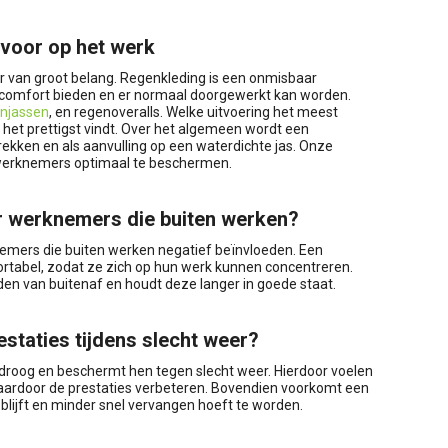
voor op het werk
r van groot belang. Regenkleding is een onmisbaar
 comfort bieden en er normaal doorgewerkt kan worden.
njassen
, en regenoveralls. Welke uitvoering het meest
f het prettigst vindt. Over het algemeen wordt een
ekken en als aanvulling op een waterdichte jas. Onze
werknemers optimaal te beschermen.
r werknemers die buiten werken?
emers die buiten werken negatief beïnvloeden. Een
tabel, zodat ze zich op hun werk kunnen concentreren.
n van buitenaf en houdt deze langer in goede staat.
staties tijdens slecht weer?
roog en beschermt hen tegen slecht weer. Hierdoor voelen
ardoor de prestaties verbeteren. Bovendien voorkomt een
blijft en minder snel vervangen hoeft te worden.