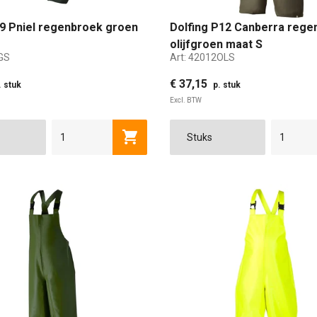
P9 Pniel regenbroek groen
Dolfing P12 Canberra rege
olijfgroen maat S
GS
Art:
42012OLS
€ 37,15
. stuk
p. stuk
Excl. BTW
Toevoegen aan winkelwagen
M
L
XL
2XL
3XL
S
M
L