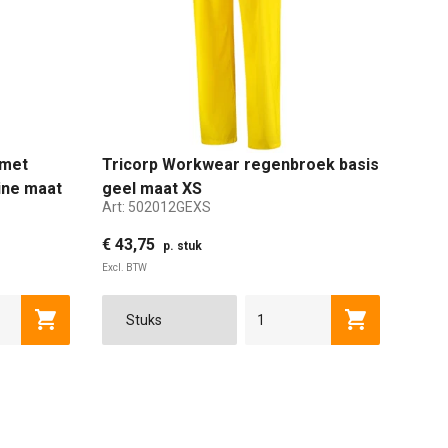
 met
Tricorp Workwear regenbroek basis
ine maat
geel maat XS
Art:
502012GEXS
€ 43,75
p. stuk
Excl. BTW
XL
2XL
3XL
Toevoegen aan winkelwagen
Toevoegen a
XS
S
M
L
XL
2XL