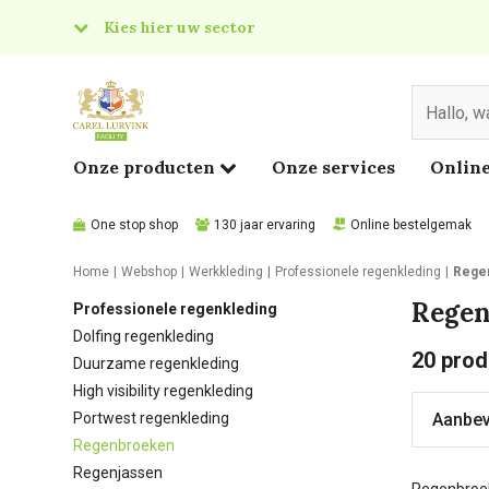
Kies hier uw sector
& Food
edical
Onze producten
Onze services
Online
One stop shop
130 jaar ervaring
Online bestelgemak
Home
Webshop
Werkkleding
Professionele regenkleding
Rege
Regen
Professionele regenkleding
Dolfing regenkleding
20
prod
Duurzame regenkleding
High visibility regenkleding
Portwest regenkleding
Regenbroeken
Regenjassen