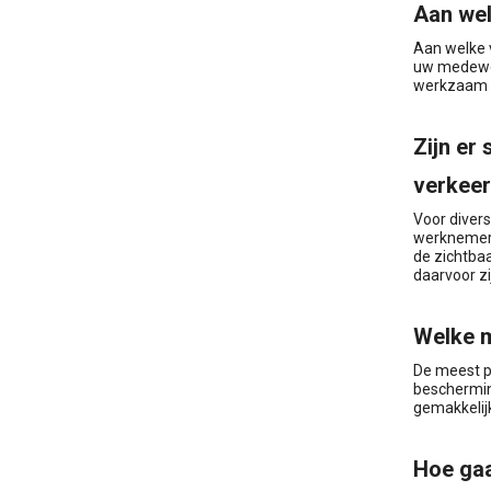
Aan wel
Aan welke v
uw medewer
werkzaam zi
Zijn er
verkeer
Voor divers
werknemers 
de zichtbaa
daarvoor zi
Welke m
De meest p
bescherming
gemakkelij
Hoe gaa