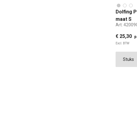
Dolfing 
maat S
Art:
42009
€ 25,30
p
Excl. BTW
S