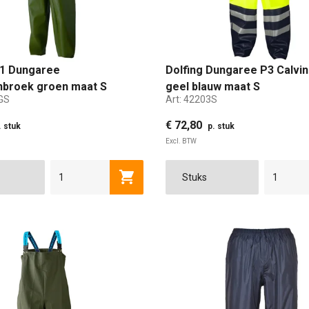
P1 Dungaree
Dolfing Dungaree P3 Calvin
nbroek groen maat S
geel blauw maat S
GS
Art:
42203S
€ 72,80
. stuk
p. stuk
Excl. BTW
S
M
L
Toevoegen aan winkelwagen
M
L
XL
2XL
3XL
4XL