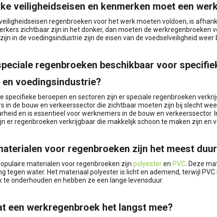
ke veiligheidseisen en kenmerken moet een wer
eiligheidseisen regenbroeken voor het werk moeten voldoen, is afhankeli
kers zichtbaar zijn in het donker, dan moeten de werkregenbroeken vo
jn in de voedingsindustrie zijn de eisen van de voedselveiligheid weer b
 speciale regenbroeken beschikbaar voor specifi
 en voedingsindustrie?
e specifieke beroepen en sectoren zijn er speciale regenbroeken verkri
in de bouw en verkeerssector die zichtbaar moeten zijn bij slecht wee
rheid en is essentieel voor werknemers in de bouw en verkeerssector. I
jn er regenbroeken verkrijgbaar die makkelijk schoon te maken zijn en
aterialen voor regenbroeken zijn het meest duu
opulaire materialen voor regenbroeken zijn
polyester
en
PVC
. Deze ma
 tegen water. Het materiaal polyester is licht en ademend, terwijl PVC 
k te onderhouden en hebben ze een lange levensduur.
t een werkregenbroek het langst mee?