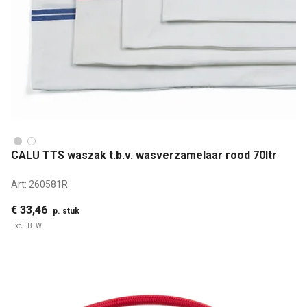
CALU TTS waszak t.b.v. wasverzamelaar rood 70ltr
Art:
260581R
€ 33,46
p. stuk
Excl. BTW