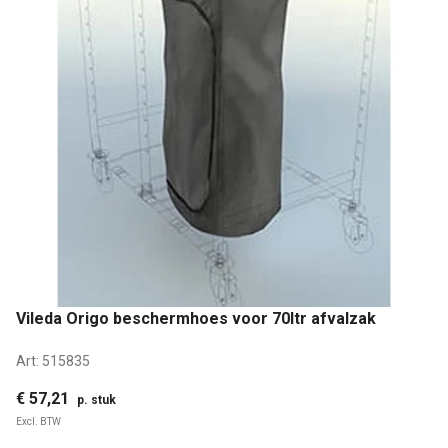
Vileda Origo beschermhoes voor 70ltr afvalzak
Art:
515835
€ 57,21
p. stuk
Excl. BTW