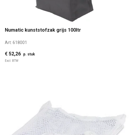
Numatic kunststofzak grijs 100ltr
Art:
618001
€ 52,26
p. stuk
Excl. BTW