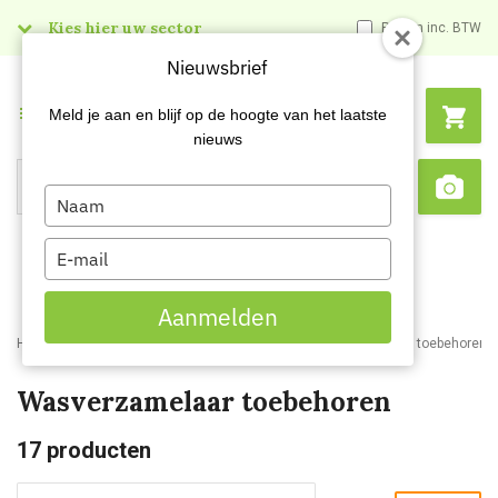
Kies hier uw sector
Prijzen inc. BTW
Nieuwsbrief
Menu
Meld je aan en blijf op de hoogte van het laatste
nieuws
Type
Search
Sca
your
name
Type
your
email
Aanmelden
Home
Webshop
Schoonmaakartikelen
Wasverzamelaars en toebehoren
Wasverzamelaar toebehoren
17
producten