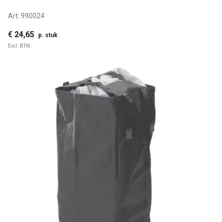
Art:
990024
€ 24,65
p. stuk
Excl. BTW