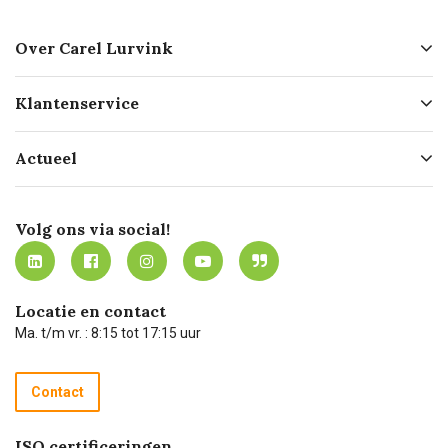
Over Carel Lurvink
Over ons
Klantenservice
Geschiedenis
Hofleverancier
Bestellen
Actueel
Missie
Bezorgen
Certificering
Software koppelingen
Merken
Werken bij Carel Lurvink
Mijn Carel Lurvink
Innovation LAB
Volg ons via social!
MVO
Mijn Carel Lurvink instructievideo's
Tevreden klanten
Carel Lurvink App
Carel Lurvink Blog
Hulp op afstand
Carel de podcast
Locatie en contact
Technische dienst
Ma. t/m vr. : 8:15 tot 17:15 uur
Retourneren
Recycle programma
Contact
Betalen
ISO certificeringen