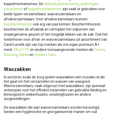
koppelmechanismes. De
deksels
,
klemsnoeren
,
spanringen
,
scharnieren
of
koppelmechanismes
zijn vaak te gebruiken voor
beide typen verzamelaars: wasverzamelaars en
afvalverzamelaars. Voor afvalverzamelaars kunnen
beschermhoezen
ook erg van pas komen. Beschermhoezen
beschermen de afvalzak en vermijden het vrijkomen van
onaangename geuren of het mogelijk lekken van de zak. Ook het
toebehoren voor afval- en wasverzamelaars uit assortiment van
Carel Lurvink zijn van top merken als ons eigen premium A+
merk
CALU TTS
en andere toonaangevende merken als
Curver
,
Diversey
,
Vileda
en
Snijders Care
.
Waszakken
In sectoren zoals de zorg spelen waszakken een cruciale rol als
het gaat om het verzamelen en wassen van wasgoed.
Wasverzamelaars, vaak uitgerust met waszakken, zijn speciaal
ontworpen voor het efficiënt inzamelen van gebruikte kleding en
linnengoed in ziekenhuizen, verpleeghuizen en andere
zorginstellingen.
De waszakken die aan wasverzamelaars worden bevestigd,
bieden een hygiënische en georganiseerde manier om vuil