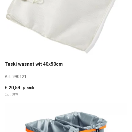
Taski wasnet wit 40x50cm
Art:
990121
€ 20,54
p. stuk
Excl. BTW