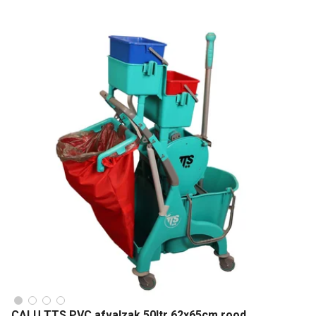
CALU TTS PVC afvalzak 50ltr 62x65cm rood