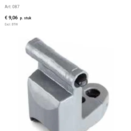
Art:
087
€ 9,06
p. stuk
Excl. BTW