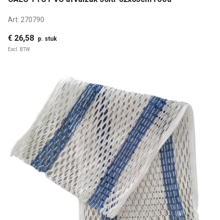
Art:
270790
€ 26,58
p. stuk
Excl. BTW