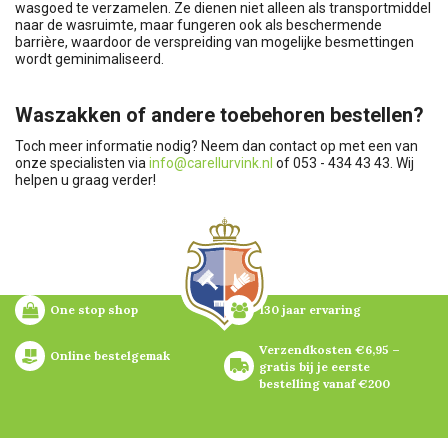
wasgoed te verzamelen. Ze dienen niet alleen als transportmiddel
naar de wasruimte, maar fungeren ook als beschermende
barrière, waardoor de verspreiding van mogelijke besmettingen
wordt geminimaliseerd.
Waszakken of andere toebehoren bestellen?
Toch meer informatie nodig? Neem dan contact op met een van
onze specialisten via
info@carellurvink.nl
of 053 - 434 43 43. Wij
helpen u graag verder!
One stop shop
130 jaar ervaring
Verzendkosten €6,95 – 
Online bestelgemak
gratis bij je eerste 
bestelling vanaf €200