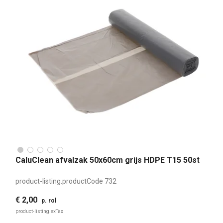
CaluClean afvalzak 50x60cm grijs HDPE T15 50st
product-listing.productCode
732
€ 2,00
p. rol
product-listing.exTax