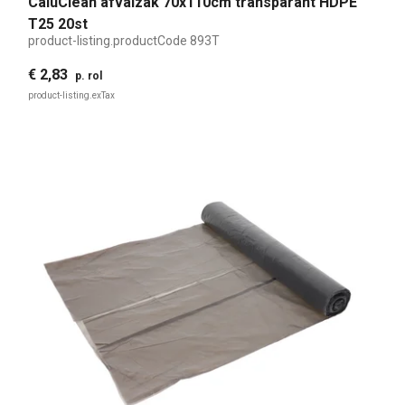
CaluClean afvalzak 70x110cm transparant HDPE
T25 20st
product-listing.productCode
893T
€ 2,83
p. rol
product-listing.exTax