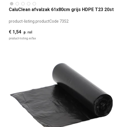
CaluClean afvalzak 61x80cm grijs HDPE T23 20st
product-listing.productCode
7352
€ 1,54
p. rol
product-listing.exTax