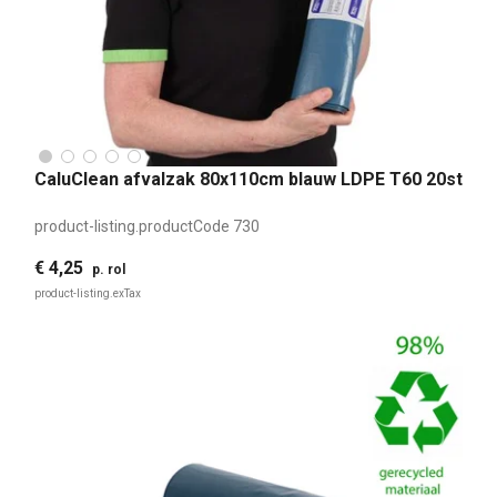
CaluClean afvalzak 80x110cm blauw LDPE T60 20st
product-listing.productCode
730
€ 4,25
p. rol
product-listing.exTax