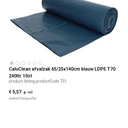
CaluClean afvalzak 65/25x140cm blauw LDPE T70
240ltr 10st
product-listing.productCode
731
€ 5,57
p. rol
product-listing.exTax