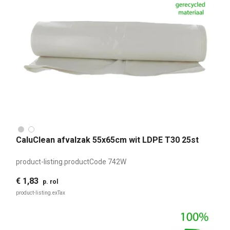
CaluClean afvalzak 55x65cm wit LDPE T30 25st
product-listing.productCode
742W
€ 1,83
p. rol
product-listing.exTax