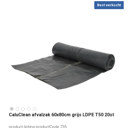
Best verkocht
CaluClean afvalzak 60x80cm grijs LDPE T50 20st
product-listing.productCode
735