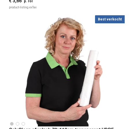
€ 3,66
p. rol
product-listing.exTax
Best verkocht