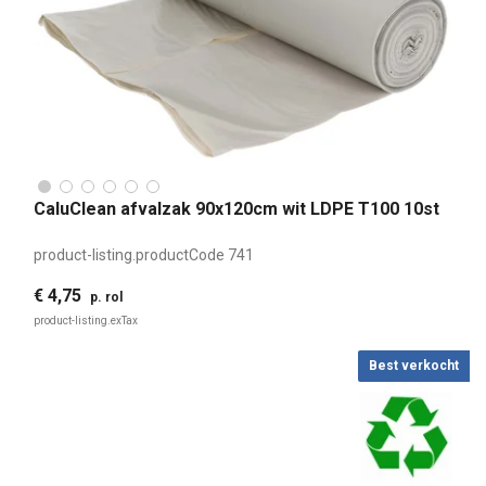
CaluClean afvalzak 90x120cm wit LDPE T100 10st
product-listing.productCode
741
€ 4,75
p. rol
product-listing.exTax
Best verkocht