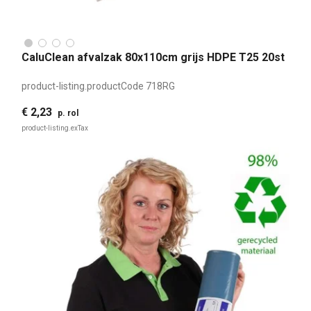
CaluClean afvalzak 80x110cm grijs HDPE T25 20st
product-listing.productCode
718RG
€ 2,23
p. rol
product-listing.exTax