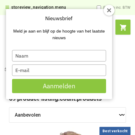
storeview_navigation.menu
Prijzen inc. BTW
Nieuwsbrief
Meld je aan en blijf op de hoogte van het laatste
nieuws
Type
your
name
Type
$name
$name
011
Vuilniszakken
your
email
Vuilniszakken
Aanmelden
69
product-listing.count.products
Best verkocht