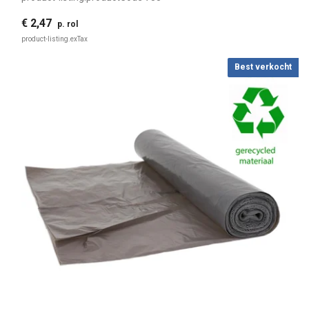
€ 2,47
p. rol
product-listing.exTax
Best verkocht