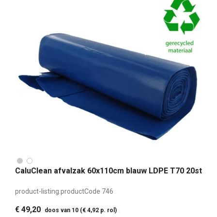
CaluClean afvalzak 60x110cm blauw LDPE T70 20st
product-listing.productCode
746
€ 49,20
doos van 10 (€ 4,92 p. rol)