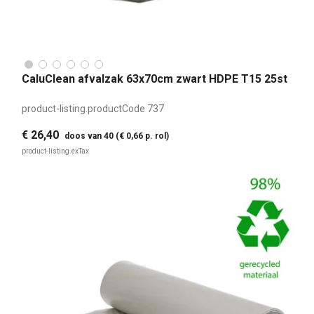
CaluClean afvalzak 63x70cm zwart HDPE T15 25st
product-listing.productCode
737
€ 26,40
doos van 40 (€ 0,66 p. rol)
product-listing.exTax