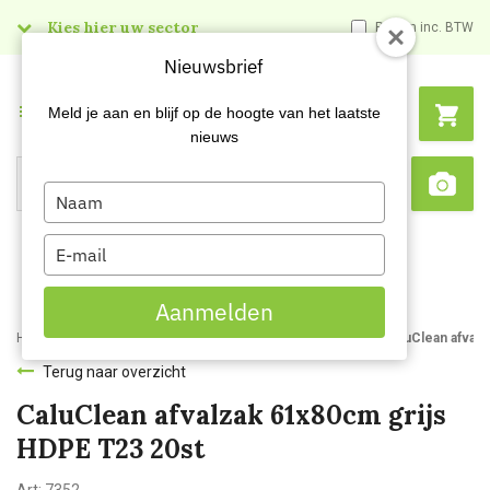
Kies hier uw sector
Prijzen inc. BTW
Nieuwsbrief
Menu
Meld je aan en blijf op de hoogte van het laatste
nieuws
Type
Search
Sca
your
name
Type
your
email
Aanmelden
Home
Webshop
Afvalbakken en -zakken
Vuilniszakken
CaluClean afvalz
Terug naar overzicht
CaluClean afvalzak 61x80cm grijs
HDPE T23 20st