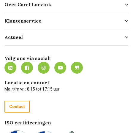
Over Carel Lurvink
Over ons
Klantenservice
Geschiedenis
Hofleverancier
Bestellen
Actueel
Missie
Bezorgen
Certificering
Software koppelingen
Merken
Werken bij Carel Lurvink
Mijn Carel Lurvink
Innovation LAB
Volg ons via social!
MVO
Mijn Carel Lurvink instructievideo's
Tevreden klanten
Carel Lurvink App
Carel Lurvink Blog
Hulp op afstand
Carel de podcast
Locatie en contact
Technische dienst
Ma. t/m vr. : 8:15 tot 17:15 uur
Retourneren
Recycle programma
Contact
Betalen
ISO certificeringen