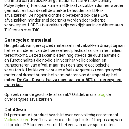
dichtheid dan afvalzakken gemaakt van LDPE (Low Density
Polyethyleen). Hierdoor kunnen HDPE-afvalzakken dunner worden
gemaakt en toch dezelfde sterkte behouden als LDPE-
afvalzakken. De hogere dichtheid betekend ook dat HDPE
afvalzakken minder snel doorprikt worden door scherpe
voorwerpen. HDPE-afvalzakken zijn verkrijgbaar in de diktematen
T10 tot en met T40.
Gerecycled materiaal
Het gebruik van gerecycled materiaal in afvalzakken draagt bij aan
het verminderen van de hoeveelheid plasticafval die in het milieu
terechtkomt. Deze zakken bieden nog steeds de duurzaamheid
en functionaliteit die nodig zijn voor het veilig opslaan en
transporteren van afval, maar met een lagere ecologische
voetafdruk. Het kiezen voor een afvalzak gemaakt van gereyceld
materiaal draagt bij aan het verminderen van de impact op het
milieu.
De CaluClean afvalzak bestaat voor 60% uit gerecycled
materiaal
.
Op zoek naar de geschikte afvalzak? Ontdek in ons
blog
de
diverse types afvalzakken.
CaluClean
Dit premium A+ product beschikt over een volledig assortiment
Vuilniszakken
. Heeft u vragen over het gebruik of toepassing van
dit product? Stuur een email of bel een van onze specialisten.