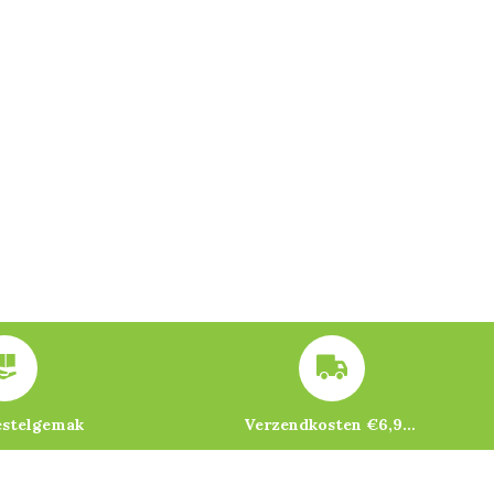
estelgemak
Verzendkosten €6,95 – gratis bij je eerste bestelling vanaf €200