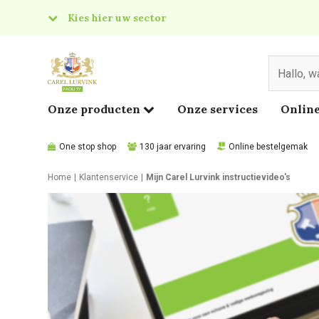
Kies hier uw sector
& Food
edical
Onze producten
Onze services
Online
One stop shop
130 jaar ervaring
Online bestelgemak
Home
Klantenservice
Mijn Carel Lurvink instructievideo's