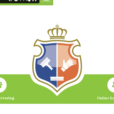
ervaring
Online b