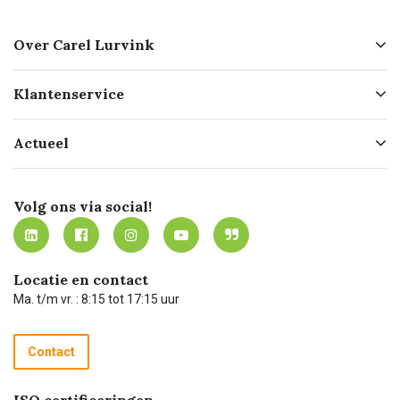
Over Carel Lurvink
Over ons
Klantenservice
Geschiedenis
Hofleverancier
Bestellen
Actueel
Missie
Bezorgen
Certificering
Software koppelingen
Merken
Werken bij Carel Lurvink
Mijn Carel Lurvink
Innovation LAB
Volg ons via social!
MVO
Mijn Carel Lurvink instructievideo's
Tevreden klanten
Carel Lurvink App
Carel Lurvink Blog
Hulp op afstand
Carel de podcast
Locatie en contact
Technische dienst
Ma. t/m vr. : 8:15 tot 17:15 uur
Retourneren
Recycle programma
Contact
Betalen