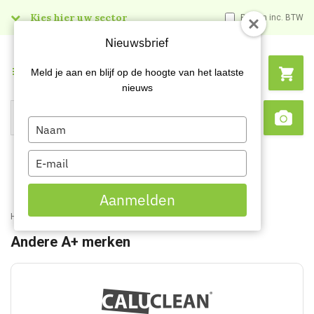
Kies hier uw sector
Prijzen inc. BTW
Nieuwsbrief
Menu
Meld je aan en blijf op de hoogte van het laatste
nieuws
Type
Search
Sca
your
name
Type
your
email
Aanmelden
Home
Merken
Andere A+ merken