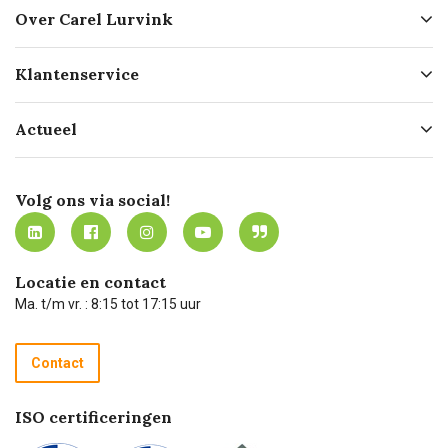
Over Carel Lurvink
Over ons
Klantenservice
Geschiedenis
Hofleverancier
Bestellen
Actueel
Missie
Bezorgen
Certificering
Software koppelingen
Merken
Werken bij Carel Lurvink
Mijn Carel Lurvink
Innovation LAB
Volg ons via social!
MVO
Mijn Carel Lurvink instructievideo's
Tevreden klanten
Carel Lurvink App
Carel Lurvink Blog
Hulp op afstand
Carel de podcast
Locatie en contact
Technische dienst
Ma. t/m vr. : 8:15 tot 17:15 uur
Retourneren
Recycle programma
Contact
Betalen
ISO certificeringen