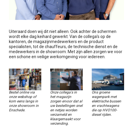
Uiteraard doen wij dit niet alleen. Ook achter de schermen
wordt elke dag keihard gewerkt. Van de collega’s op de
kantoren, de magazijnmedewerkers en de product
specialisten, tot de chauffeurs, de technische dienst en de
medewerkers in de showroom. Met zijn allen zorgen we voor
een schone en veilige werkomgeving voor iedereen.
Bestel online via
Onze collega's in
Ons groene
onze webshop of
het magazijn
wagenpark met
kom eens langs in
zorgen ervoor dat al
elektrische bussen
onze showroom in
uw bestellingen snel
en vrachtwagens
Enschede.
en netjes worden
die op HVO100-
verzameld en
diesel rijden.
klaargemaakt voor
verzending.