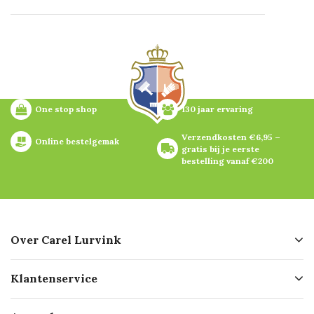
One stop shop
130 jaar ervaring
Verzendkosten €6,95 – 
Online bestelgemak
gratis bij je eerste 
bestelling vanaf €200
Over Carel Lurvink
Over ons
Klantenservice
Geschiedenis
Hofleverancier
Bestellen