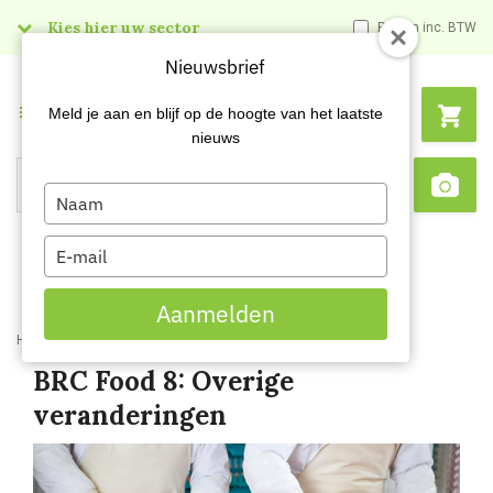
Kies hier uw sector
Prijzen inc. BTW
Nieuwsbrief
Menu
Meld je aan en blijf op de hoogte van het laatste
nieuws
Type
Search
Sca
your
name
Type
your
email
Aanmelden
Home
Blog
BRC Food 8 Overige veranderingen
BRC Food 8: Overige
veranderingen