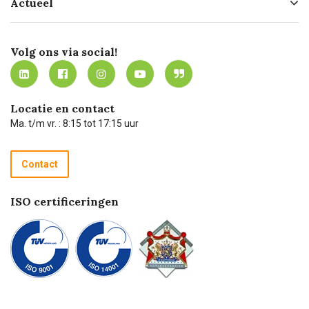
Actueel
Missie
Bezorgen
Certificering
Software koppelingen
Merken
Werken bij Carel Lurvink
Mijn Carel Lurvink
Innovation LAB
Volg ons via social!
MVO
Mijn Carel Lurvink instructievideo's
Tevreden klanten
Carel Lurvink App
Carel Lurvink Blog
Hulp op afstand
Carel de podcast
Locatie en contact
Technische dienst
Ma. t/m vr. : 8:15 tot 17:15 uur
Retourneren
Recycle programma
Contact
Betalen
ISO certificeringen