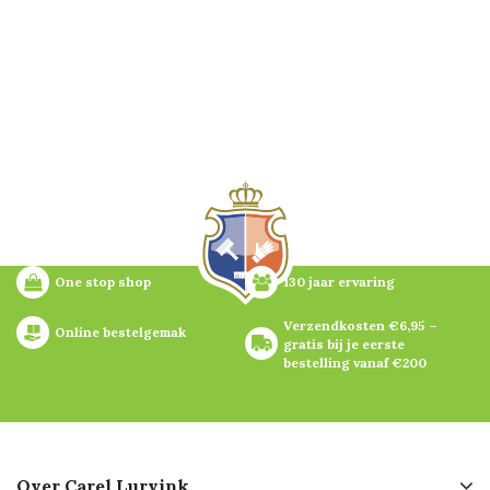
One stop shop
130 jaar ervaring
Verzendkosten €6,95 – 
Online bestelgemak
gratis bij je eerste 
bestelling vanaf €200
Over Carel Lurvink