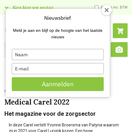
Kies hier uw sector
Prijzen inc. BTW
Nieuwsbrief
Menu
Meld je aan en blijf op de hoogte van het laatste
nieuws
Type
Search
Sca
your
name
Type
your
email
Aanmelden
Home
Kenniscentrum
Medical Carel 2022
Medical Carel 2022
Het magazine voor de zorgsector
In deze Carel vertelt Yvonne Broersma van Patyna waarom
zij in 2021 voor Carel Lurvink kozen. Een hoge