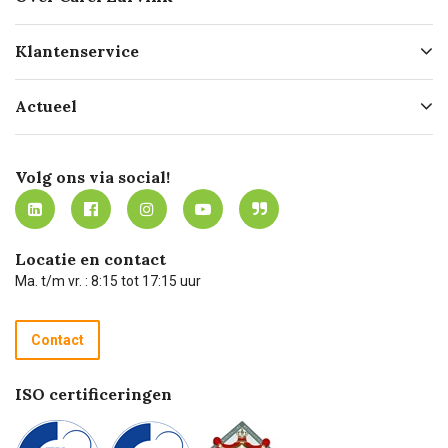
Over ons
Klantenservice
Geschiedenis
Hofleverancier
Bestellen
Actueel
Missie
Bezorgen
Certificering
Software koppelingen
Merken
Werken bij Carel Lurvink
Mijn Carel Lurvink
Innovation LAB
Volg ons via social!
MVO
Mijn Carel Lurvink instructievideo's
Tevreden klanten
Carel Lurvink App
Carel Lurvink Blog
Hulp op afstand
Carel de podcast
Locatie en contact
Technische dienst
Ma. t/m vr. : 8:15 tot 17:15 uur
Retourneren
Recycle programma
Contact
Betalen
ISO certificeringen