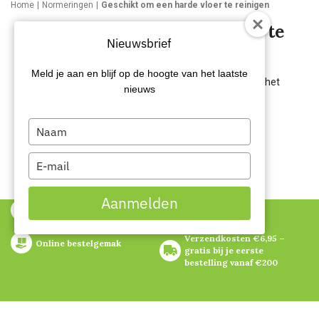
Home
Normeringen
Geschikt om een harde vloer te reinigen
Geschikt om een harde vloer te
Nieuwsbrief
reinigen
Meld je aan en blijf op de hoogte van het laatste
Dit product is erg geschikt om gebruikt te worden voor het
nieuws
reinigen van harde vloeren.
Type
your
name
Type
your
email
Aanmelden
One stop shop
130 jaar ervaring
Verzendkosten €6,95 – 
Online bestelgemak
gratis bij je eerste 
bestelling vanaf €200