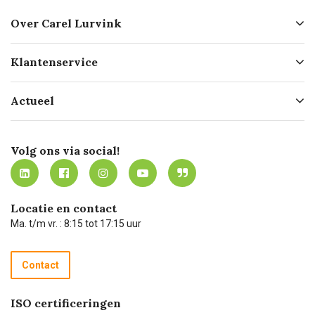
Over Carel Lurvink
Over ons
Klantenservice
Geschiedenis
Hofleverancier
Bestellen
Actueel
Missie
Bezorgen
Certificering
Software koppelingen
Merken
Werken bij Carel Lurvink
Mijn Carel Lurvink
Innovation LAB
Volg ons via social!
MVO
Mijn Carel Lurvink instructievideo's
Tevreden klanten
Carel Lurvink App
Carel Lurvink Blog
Hulp op afstand
Carel de podcast
Locatie en contact
Technische dienst
Ma. t/m vr. : 8:15 tot 17:15 uur
Retourneren
Recycle programma
Contact
Betalen
ISO certificeringen