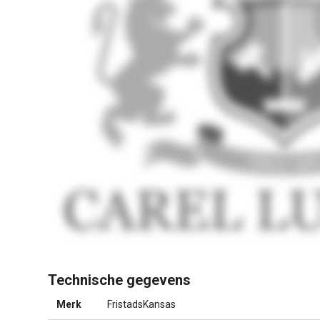
Technische gegevens
Merk
FristadsKansas