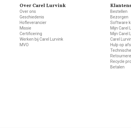
Over Carel Lurvink
Klantens
Over ons
Bestellen
Geschiedenis
Bezorgen
Hofleverancier
Software k
Missie
Mijn Carel 
Certificering
Mijn Carel 
Werken bij Carel Lurvink
Carel Lurv
MVO
Hulp op af
Technische
Retourner
Recycle p
Betalen