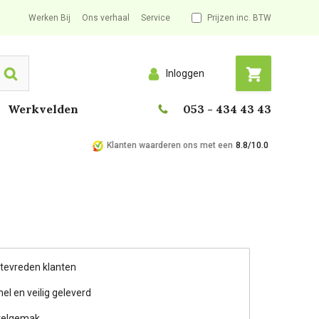
Werken Bij
Ons verhaal
Service
Prijzen inc. BTW
Inloggen
Search
Werkvelden
053 - 434 43 43
Klanten waarderen ons met een
8.8/10.0
 tevreden klanten
nel en veilig geleverd
telgemak