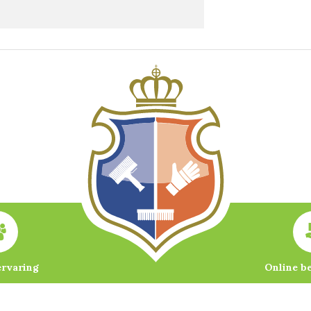
ervaring
Online b