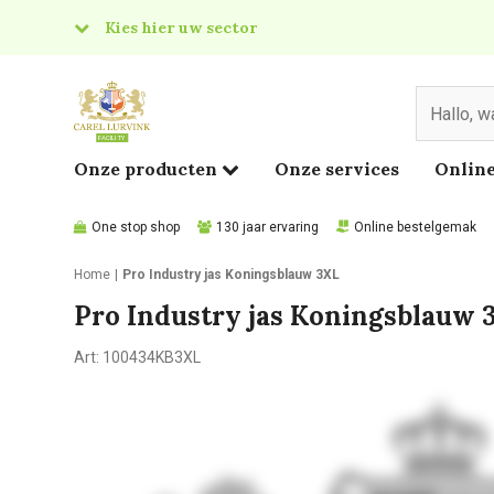
Kies hier uw sector
& Food
edical
Onze producten
Onze services
Online
One stop shop
130 jaar ervaring
Online bestelgemak
Home
Pro Industry jas Koningsblauw 3XL
Pro Industry jas Koningsblauw 
Art:
100434KB3XL