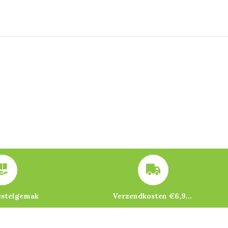
estelgemak
Verzendkosten €6,95 – gratis bij je eerste bestelling vanaf €200