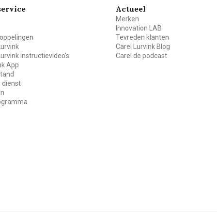
ervice
Actueel
Merken
Innovation LAB
oppelingen
Tevreden klanten
Lurvink
Carel Lurvink Blog
Lurvink instructievideo's
Carel de podcast
ink App
stand
 dienst
en
rogramma