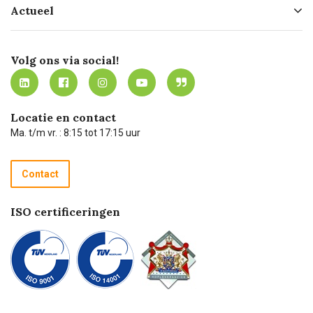
Actueel
Missie
Bezorgen
Certificering
Software koppelingen
Merken
Werken bij Carel Lurvink
Mijn Carel Lurvink
Innovation LAB
Volg ons via social!
MVO
Mijn Carel Lurvink instructievideo's
Tevreden klanten
Carel Lurvink App
Carel Lurvink Blog
Hulp op afstand
Carel de podcast
Locatie en contact
Technische dienst
Ma. t/m vr. : 8:15 tot 17:15 uur
Retourneren
Recycle programma
Contact
Betalen
ISO certificeringen