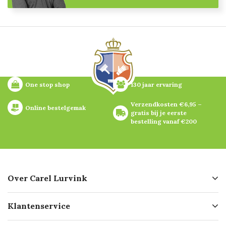
One stop shop
130 jaar ervaring
Verzendkosten €6,95 – 
Online bestelgemak
gratis bij je eerste 
bestelling vanaf €200
Over Carel Lurvink
Over ons
Klantenservice
Geschiedenis
Hofleverancier
Bestellen