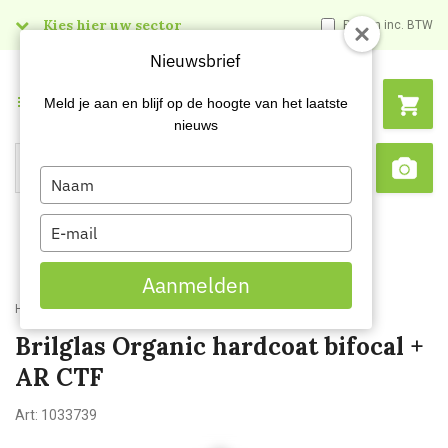
Kies hier uw sector
Prijzen inc. BTW
Nieuwsbrief
Menu
Meld je aan en blijf op de hoogte van het laatste
nieuws
Type
Search
Sca
your
name
Type
your
email
Aanmelden
Home
Brilglas Organic hardcoat bifocal + AR CTF
Brilglas Organic hardcoat bifocal +
AR CTF
Art:
1033739