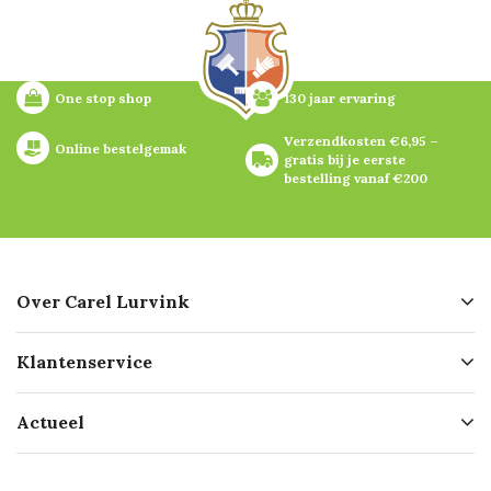
One stop shop
130 jaar ervaring
Verzendkosten €6,95 – 
Online bestelgemak
gratis bij je eerste 
bestelling vanaf €200
Over Carel Lurvink
Over ons
Klantenservice
Geschiedenis
Hofleverancier
Bestellen
Actueel
Missie
Bezorgen
Certificering
Software koppelingen
Merken
Werken bij Carel Lurvink