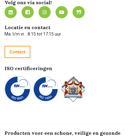
Mijn Carel Lurvink
Innovation LAB
Volg ons via social!
MVO
Mijn Carel Lurvink instructievideo's
Tevreden klanten
Carel Lurvink App
Carel Lurvink Blog
Hulp op afstand
Carel de podcast
Locatie en contact
Technische dienst
Ma. t/m vr. : 8:15 tot 17:15 uur
Retourneren
Recycle programma
Contact
Betalen
ISO certificeringen
Producten voor een schone, veilige en gezonde