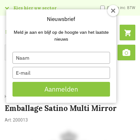
Kies hier uw sector
Prijzen inc. BTW
Nieuwsbrief
Menu
Meld je aan en blijf op de hoogte van het laatste
nieuws
Type
Search
Sca
your
name
Type
your
email
Aanmelden
Home
Emballage Satino Multi Mirror
Emballage Satino Multi Mirror
Art:
200013