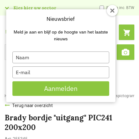
Kies hier uw sector
Prijzen inc. BTW
Nieuwsbrief
Menu
Meld je aan en blijf op de hoogte van het laatste
nieuws
Type
Search
Sca
your
name
Type
your
email
Aanmelden
Home
Webshop
Veiligheidsartikelen
Signalisatie
Veiligheidspictogram
Terug naar overzicht
Brady bordje "uitgang" PIC241
200x200