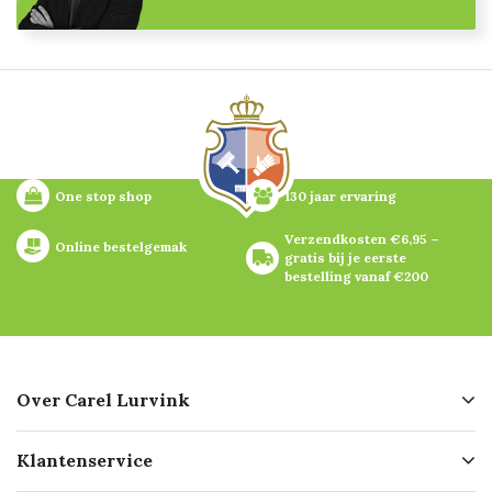
One stop shop
130 jaar ervaring
Verzendkosten €6,95 – 
Online bestelgemak
gratis bij je eerste 
bestelling vanaf €200
Over Carel Lurvink
Over ons
Klantenservice
Geschiedenis