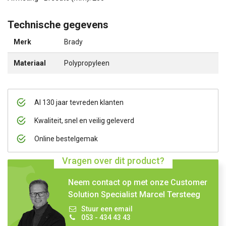
Technische gegevens
Merk
Brady
Materiaal
Polypropyleen
Al 130 jaar tevreden klanten
Kwaliteit, snel en veilig geleverd
Online bestelgemak
Vragen over dit product?
Neem contact op met onze Customer
Solution Specialist Marcel Tersteeg
Stuur een email
053 - 434 43 43