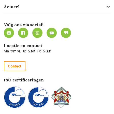
Hofleverancier
Bestellen
Actueel
Missie
Bezorgen
Certificering
Software koppelingen
Merken
Werken bij Carel Lurvink
Mijn Carel Lurvink
Innovation LAB
Volg ons via social!
MVO
Mijn Carel Lurvink instructievideo's
Tevreden klanten
Carel Lurvink App
Carel Lurvink Blog
Hulp op afstand
Carel de podcast
Locatie en contact
Technische dienst
Ma. t/m vr. : 8:15 tot 17:15 uur
Retourneren
Recycle programma
Contact
Betalen
ISO certificeringen