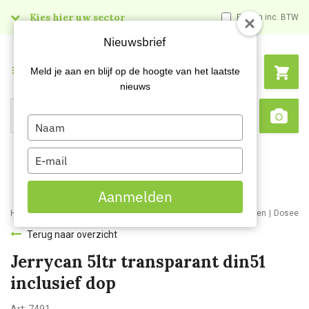
Kies hier uw sector
Prijzen inc. BTW
Nieuwsbrief
Menu
Meld je aan en blijf op de hoogte van het laatste
nieuws
Type
Search
Sca
your
name
Type
your
email
Aanmelden
Home
Webshop
Schoonmaakartikelen
Schoonmaakmaterialen
Doseers
Terug naar overzicht
Jerrycan 5ltr transparant din51
inclusief dop