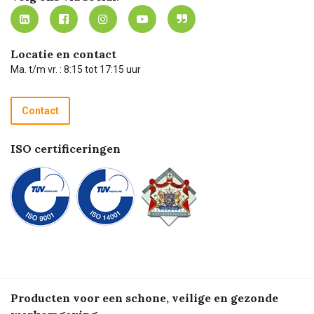
MVO
Mijn Carel Lurvink instructievideo's
Tevreden klanten
Carel Lurvink App
Carel Lurvink Blog
Hulp op afstand
Carel de podcast
Locatie en contact
Technische dienst
Ma. t/m vr. : 8:15 tot 17:15 uur
Retourneren
Recycle programma
Contact
Betalen
ISO certificeringen
Producten voor een schone, veilige en gezonde