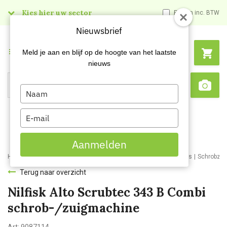
Kies hier uw sector
Prijzen inc. BTW
Nieuwsbrief
Menu
Meld je aan en blijf op de hoogte van het laatste
nieuws
Type
Search
Sca
your
name
Type
your
email
Aanmelden
Home
Webshop
Schoonmaakmachines
Schrobzuigmachines
Schrobzu
Terug naar overzicht
Nilfisk Alto Scrubtec 343 B Combi
schrob-/zuigmachine