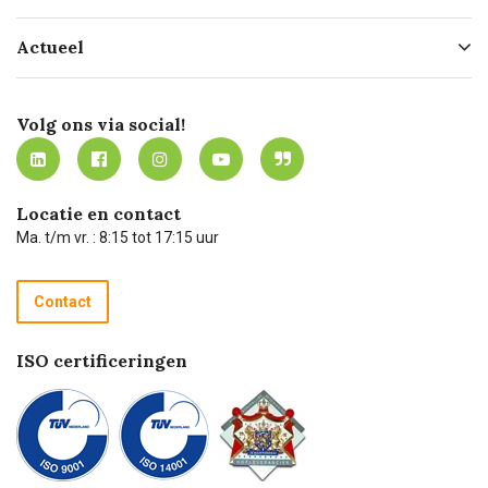
Hofleverancier
Bestellen
Actueel
Missie
Bezorgen
Certificering
Software koppelingen
Merken
Werken bij Carel Lurvink
Mijn Carel Lurvink
Innovation LAB
Volg ons via social!
MVO
Mijn Carel Lurvink instructievideo's
Tevreden klanten
Carel Lurvink App
Carel Lurvink Blog
Hulp op afstand
Carel de podcast
Locatie en contact
Technische dienst
Ma. t/m vr. : 8:15 tot 17:15 uur
Retourneren
Recycle programma
Contact
Betalen
ISO certificeringen