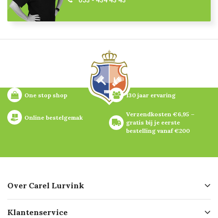
053 - 434 43 43
One stop shop
130 jaar ervaring
Verzendkosten €6,95 – 
Online bestelgemak
gratis bij je eerste 
bestelling vanaf €200
Over Carel Lurvink
Over ons
Klantenservice
Geschiedenis