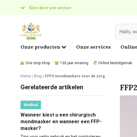
Kies hier uw sector
& Food
edical
Onze producten
Onze services
Online
One stop shop
130 jaar ervaring
Online bestelgemak
Home
Blog
FFP2 mondmaskers voor de zorg
FFP2
Gerelateerde artikelen
Medical
Wanneer kiest u een chirurgisch
mondmasker en wanneer een FFP-
masker?
Tips voor veilig gebruik en het controleren