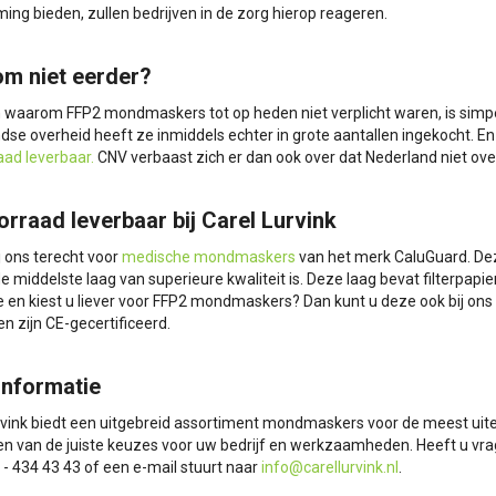
ing bieden, zullen bedrijven in de zorg hierop reageren.
m niet eerder?
 waarom FFP2 mondmaskers tot op heden niet verplicht waren, is simpel
dse overheid heeft ze inmiddels echter in grote aantallen ingekocht. En 
aad leverbaar.
CNV verbaast zich er dan ook over dat Nederland niet ove
orraad leverbaar bij Carel Lurvink
j ons terecht voor
medische mondmaskers
van het merk CaluGuard. Dez
de middelste laag van superieure kwaliteit is. Deze laag bevat filterpap
 en kiest u liever voor FFP2 mondmaskers? Dan kunt u deze ook bij on
n zijn CE-gecertificeerd.
informatie
rvink biedt een uitgebreid assortiment mondmaskers voor de meest uite
n van de juiste keuzes voor uw bedrijf en werkzaamheden. Heeft u vrag
 - 434 43 43 of een e-mail stuurt naar
info@carellurvink.nl
.