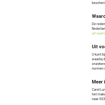
bescherm
Waaro
De reden
Nederlan
uit voorr
Uit vo
U kunt bi
waarbij 
onzekere
normen e
Meer 
Carel Lu
het make
naar 053