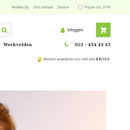
Werken Bij
Ons verhaal
Service
Prijzen inc. BTW
Inloggen
Search
Werkvelden
053 - 434 43 43
Klanten waarderen ons met een
8.8/10.0