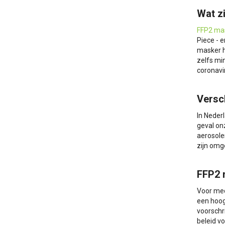
Wat z
FFP2 ma
Piece - 
masker h
zelfs mi
coronavi
Versc
In Neder
geval on
aerosole
zijn omg
FFP2 
Voor med
een hoog
voorschr
beleid v