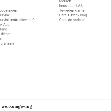
Merken
Innovation LAB
oppelingen
Tevreden klanten
Lurvink
Carel Lurvink Blog
Lurvink instructievideo's
Carel de podcast
ink App
stand
 dienst
en
rogramma
de werkomgeving