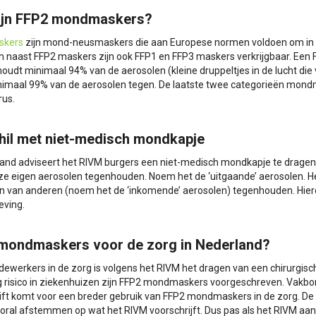
ijn FFP2 mondmaskers?
skers
zijn mond-neusmaskers die aan Europese normen voldoen om in de
en naast FFP2 maskers zijn ook FFP1 en FFP3 maskers verkrijgbaar. Een
oudt minimaal 94% van de aerosolen (kleine druppeltjes in de lucht di
nimaal 99% van de aerosolen tegen. De laatste twee categorieën mon
rus.
hil met niet-medisch mondkapje
land adviseert het RIVM burgers een niet-medisch mondkapje te dragen.
ze eigen aerosolen tegenhouden. Noem het de ‘uitgaande’ aerosolen. H
n van anderen (noem het de ‘inkomende’ aerosolen) tegenhouden. Hier
eving.
mondmaskers voor de zorg in Nederland?
ewerkers in de zorg is volgens het RIVM het dragen van een chirurgi
 risico in ziekenhuizen zijn FFP2 mondmaskers voorgeschreven. Vakbo
ift komt voor een breder gebruik van FFP2 mondmaskers in de zorg. De 
ooral afstemmen op wat het RIVM voorschrijft. Dus pas als het RIVM 