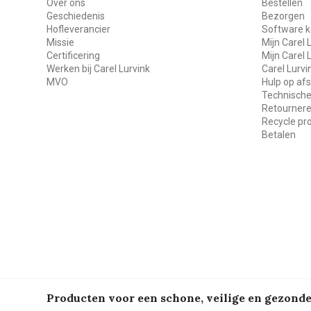
Over ons
Bestellen
Geschiedenis
Bezorgen
Hofleverancier
Software k
Missie
Mijn Carel 
Certificering
Mijn Carel 
Werken bij Carel Lurvink
Carel Lurv
MVO
Hulp op af
Technische
Retourner
Recycle p
Betalen
Producten voor een schone, veilige en gezon