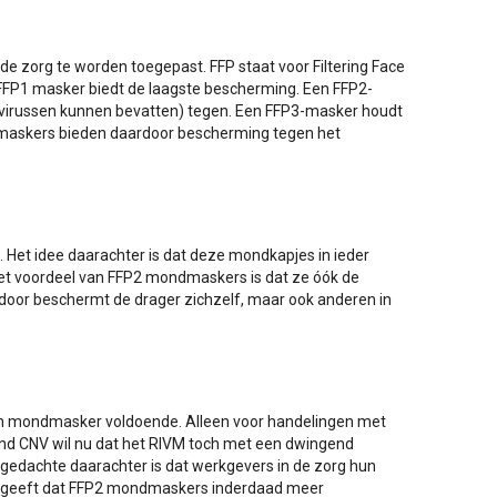
 zorg te worden toegepast. FFP staat voor Filtering Face
 FFP1 masker biedt de laagste bescherming. Een FFP2-
e virussen kunnen bevatten) tegen. Een FFP3-masker houdt
dmaskers bieden daardoor bescherming tegen het
 Het idee daarachter is dat deze mondkapjes in ieder
et voordeel van FFP2 mondmaskers is dat ze óók de
door beschermt de drager zichzelf, maar ook anderen in
sch mondmasker voldoende. Alleen voor handelingen met
nd CNV wil nu dat het RIVM toch met een dwingend
gedachte daarachter is dat werkgevers in de zorg hun
aangeeft dat FFP2 mondmaskers inderdaad meer