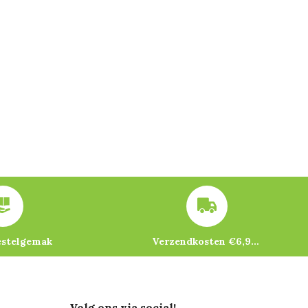
estelgemak
Verzendkosten €6,95 – gratis bij je eerste bestelling vanaf €200
Volg ons via social!