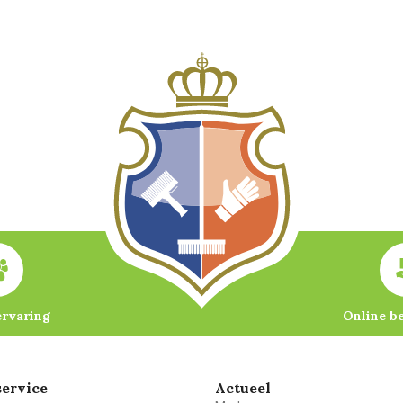
ervaring
Online b
ervice
Actueel