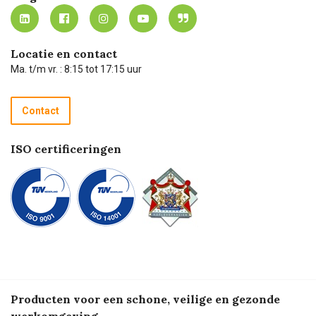
MVO
Mijn Carel Lurvink instructievideo's
Tevreden klanten
Carel Lurvink App
Carel Lurvink Blog
Hulp op afstand
Carel de podcast
Locatie en contact
Technische dienst
Ma. t/m vr. : 8:15 tot 17:15 uur
Retourneren
Recycle programma
Contact
Betalen
ISO certificeringen
Producten voor een schone, veilige en gezonde
werkomgeving