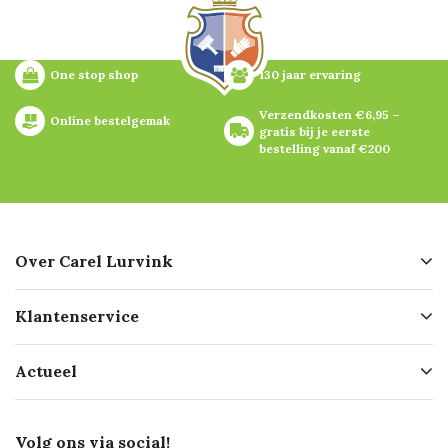
One stop shop
130 jaar ervaring
Verzendkosten €6,95 – 
Online bestelgemak
gratis bij je eerste 
bestelling vanaf €200
Over Carel Lurvink
Over ons
Klantenservice
Geschiedenis
Hofleverancier
Bestellen
Actueel
Missie
Bezorgen
Certificering
Software koppelingen
Merken
Werken bij Carel Lurvink
Mijn Carel Lurvink
Innovation LAB
Volg ons via social!