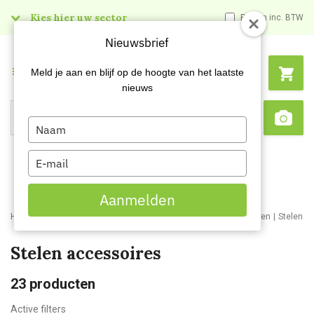
Kies hier uw sector
Prijzen inc. BTW
Nieuwsbrief
Menu
Meld je aan en blijf op de hoogte van het laatste
nieuws
Type
Search
Sca
your
name
Type
your
email
Aanmelden
Home
Webshop
Schoonmaakartikelen
Schoonmaakmaterialen
Stelen e
Stelen accessoires
23
producten
Active filters